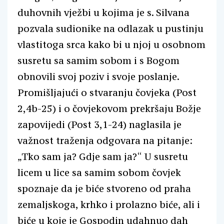
duhovnih vježbi u kojima je s. Silvana
pozvala sudionike na odlazak u pustinju
vlastitoga srca kako bi u njoj u osobnom
susretu sa samim sobom i s Bogom
obnovili svoj poziv i svoje poslanje.
Promišljajući o stvaranju čovjeka (Post
2,4b-25) i o čovjekovom prekršaju Božje
zapovijedi (Post 3,1-24) naglasila je
važnost traženja odgovara na pitanje:
„Tko sam ja? Gdje sam ja?“ U susretu
licem u lice sa samim sobom čovjek
spoznaje da je biće stvoreno od praha
zemaljskoga, krhko i prolazno biće, ali i
biće u koje je Gospodin udahnuo dah