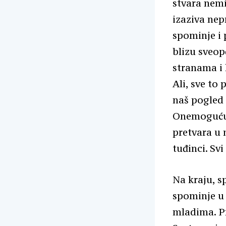
stvara nemi
izaziva nepr
spominje i 
blizu sveop
stranama i k
Ali, sve to
naš pogled
Onemogućuj
pretvara u 
tuđinci. Svi
Na kraju, 
spominje u 
mladima. Pr