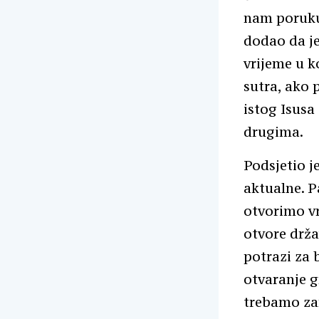
nam poruku
dodao da je
vrijeme u k
sutra, ako p
istog Isusa
drugima.
Podsjetio je
aktualne. P
otvorimo vr
otvore drž
potrazi za 
otvaranje g
trebamo zan