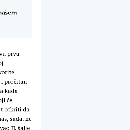
,
 našem
ovu prvu
oj
vorite,
 i pročitan
ra kada
ji će
t otkriti da
as, sada, ne
ao II. šalje