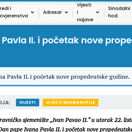
Vijesti
redi i
Sinodalni
Adresar
i
ovjerenstva
hod
najave
Pavla II. i početak nove prop
IJA:
VIJESTI
VIJESTI NADBISKUPIJE
ravničko sjemenište „Ivan Pavao II.“ u utorak 22. lis
e Dan pape Ivana Pavla II. i početak nove propedeutsk