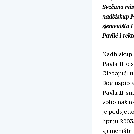
Svečano misn
nadbiskup Ma
sjemeništa i
Pavlić i rek
Nadbiskup j
Pavla II. o
Gledajući u
Bog uspio s
Pavla II. s
volio naš 
je podsjeti
lipnju 2003
sjemenište 