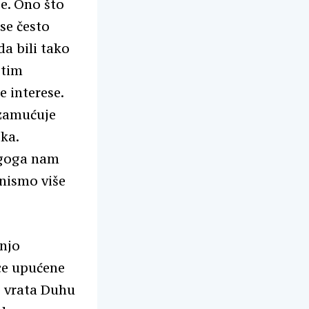
je. Ono što
 se često
a bili tako
itim
e interese.
 zamućuje
ka.
ugoga nam
 nismo više
njo
ice upućene
e vrata Duhu