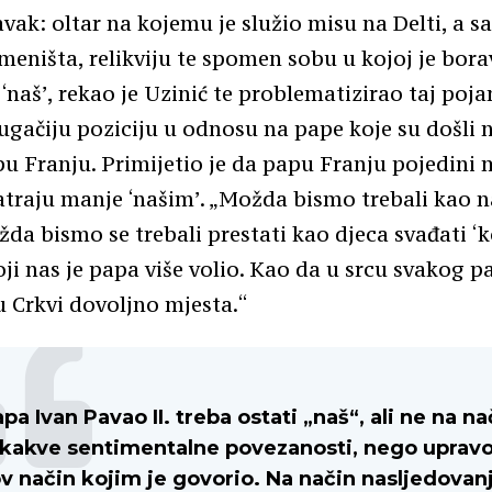
vak: oltar na kojemu je služio misu na Delti, a sa
emeništa, relikviju te spomen sobu u kojoj je bora
 ‘naš’, rekao je Uzinić te problematizirao taj poj
rugačiju poziciju u odnosu na pape koje su došli 
u Franju. Primijetio je da papu Franju pojedini m
atraju manje ‘našim’. „Možda bismo trebali kao 
žda bismo se trebali prestati kao djeca svađati
 koji nas je papa više volio. Kao da u srcu svakog 
 u Crkvi dovoljno mjesta.“
pa Ivan Pavao II. treba ostati „naš“, ali ne na na
kakve sentimentalne povezanosti, nego upravo
v način kojim je govorio. Na način nasljedovan