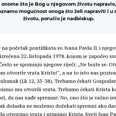
onome što je Bog u njegovom životu napravio
znamo mogućnost onoga što želi napraviti i u
životu, poručio je nadbiskup.
e na početak pontifikata sv. Ivana Pavla II. i njeg
izrečenu 22. listopada 1978. kojom je započeo sv
Često se spominju njegove riječi: „Ne bojte se. Ot
om otvorite vrata Kristu!“, a na to isto nas poziva
 ulomak (Lk 12, 35-38). Trebamo čekati Gospoda
ismo mu otvorili vrata. Trebamo čekati Krista ko
i, da nas nađe spremne. No, ono što je važno jes
tak dolaska ne možemo dočekati spremni ako dan
da otvorimo vrata i primimo Krista. Sveti Ivan Pav