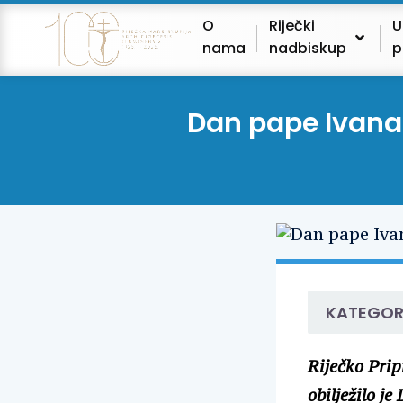
O
Riječki
U
nama
nadbiskup
p
Dan pape Ivana 
KATEGOR
Riječko Prip
obilježilo j