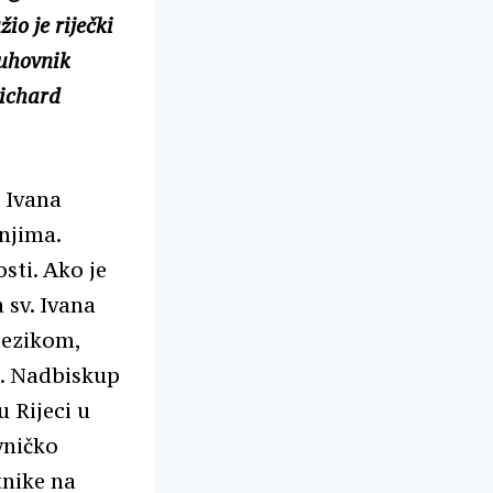
io je riječki
duhovnik
Richard
 Ivana
 njima.
sti. Ako je
 sv. Ivana
 jezikom,
a. Nadbiskup
u Rijeci u
vničko
tnike na