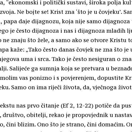
a, “ekonomski i politički sustavi, široka polja kul
zvoja. Ne bojte se! Krist zna ‘što je u čovjeku’. S
, papa daje dijagnozu, koja nije samo dijagnoza
go je često dijagnoza i nas i dijagnoza mladih lju
to ne znaju što žele, a samo ako se otvore Kristu
apa kaže: „Tako često danas čovjek ne zna što je 
egova uma i srca. Tako je često nesiguran o zna
lji. Salijeće ga sumnja koja se pretvara u beznađ
 molim vas ponizno i s povjerenjem, dopustite Kr
eku. Samo on ima riječi života, da, vječnoga život
kstu nas prvo čitanje (Ef 2, 12-22) potiče da pu
t, društvo, obitelji, rekao je propovjednik u nast
ko, čini blizim. Ono što je strano, čini domaćim. O