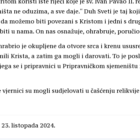
itom koristi iste riječi koje je sv. Ivan Pavao II. 
ništa ne oduzima, a sve daje.“ Duh Sveti je taj ko
a možemo biti povezani s Kristom i jedni s dru
biti u nama. On nas osnažuje, ohrabruje, poručio 
hrabrio je okupljene da otvore srca i krenu ususr
ili Krista, a zatim ga mogli i darovati. To je pos
jega se i pripravnici u Pripravničkom sjemeništu
vjernici su mogli sudjelovati u čašćenju relikvije
 23. listopada 2024.