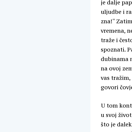
je dalje pap
uljudbe i ra
zna!“ Zatim
vremena, ne
traže i čes
spoznati. P
dubinama nj
na ovoj zem
vas tražim,
govori čovj
U tom konte
u svoj živo
što je dale