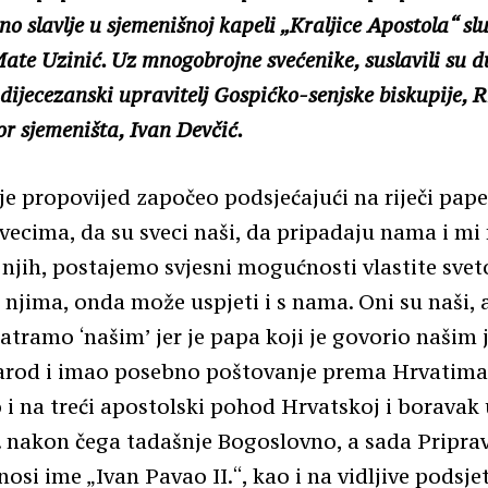
o slavlje u sjemenišnoj kapeli „Kraljice Apostola“ služ
te Uzinić. Uz mnogobrojne svećenike, suslavili su 
 dijecezanski upravitelj Gospićko-senjske biskupije, 
tor sjemeništa, Ivan Devčić.
e propovijed započeo podsjećajući na riječi pape
 svecima, da su sveci naši, da pripadaju nama i mi
 njih, postajemo svjesni mogućnosti vlastite sveto
 njima, onda može uspjeti i s nama. Oni su naši, a
matramo ‘našim’ jer je papa koji je govorio našim
narod i imao posebno poštovanje prema Hrvatim
o i na treći apostolski pohod Hrvatskoj i boravak 
. nakon čega tadašnje Bogoslovno, a sada Pripra
nosi ime „Ivan Pavao II.“, kao i na vidljive podsje