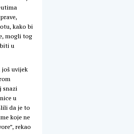
eutima
iprave,
otu, kako bi
ke, mogli tog
biti u
 još uvijek
irom
j snazi
nice u
ili da je to
eme koje ne
ore”, rekao