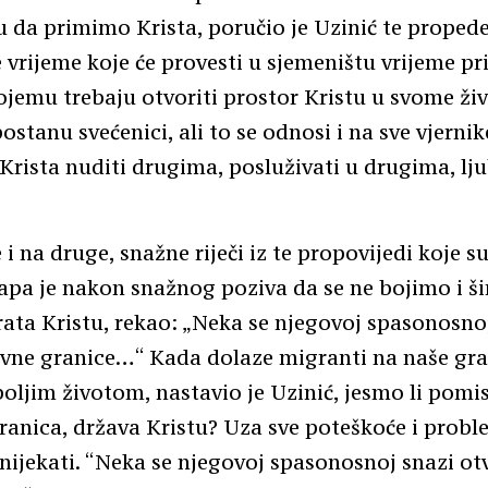
 da primimo Krista, poručio je Uzinić te proped
 vrijeme koje će provesti u sjemeništu vrijeme pr
ojemu trebaju otvoriti prostor Kristu u svome živ
ostanu svećenici, ali to se odnosi i na sve vjerni
 Krista nuditi drugima, posluživati u drugima, lju
 i na druge, snažne riječi iz te propovijedi koje su
apa je nakon snažnog poziva da se ne bojimo i š
ata Kristu, rekao: „Neka se njegovoj spasonosno
avne granice…“ Kada dolaze migranti na naše gra
boljim životom, nastavio je Uzinić, jesmo li pomisl
ranica, država Kristu? Uza sve poteškoće i probl
ijekati. “Neka se njegovoj spasonosnoj snazi otv