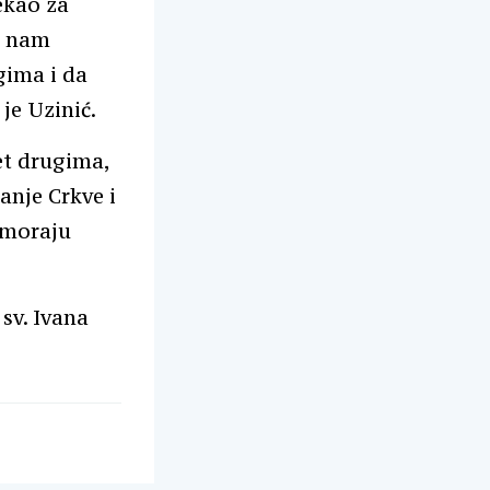
rekao za
ji nam
gima i da
je Uzinić.
et drugima,
lanje Crkve i
 moraju
 sv. Ivana