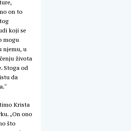
ture,
amo on to
 tog
di koji se
 to mogu
u njemu, u
čenju života
e. Stoga od
istu da
a.“
stimo Krista
avku. „On ono
no što