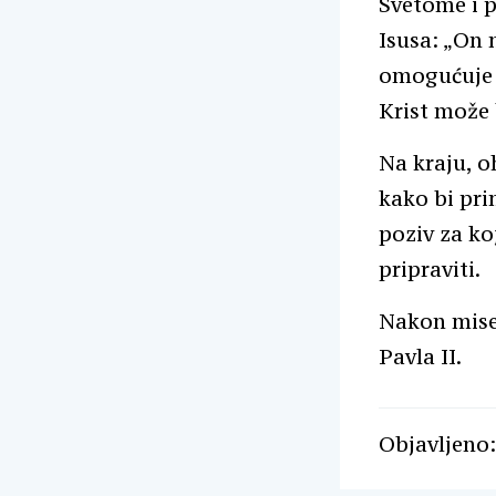
Svetome i pr
Isusa: „On 
omogućuje d
Krist može 
Na kraju, o
kako bi prim
poziv za ko
pripraviti.
Nakon mise 
Pavla II.
Objavljeno: