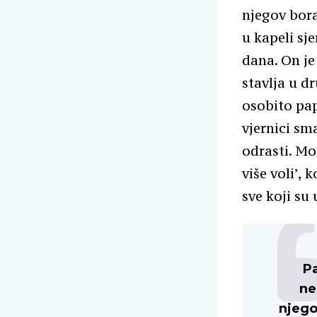
njegov bora
u kapeli sj
dana. On je
stavlja u d
osobito pap
vjernici sm
odrasti. Mo
više voli’,
sve koji su
Pa
ne
njego