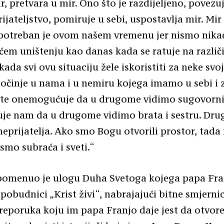
r, pretvara u mir. Ono što je razdijeljeno, povezu
ijateljstvo, pomiruje u sebi, uspostavlja mir. Mir
potreban je ovom našem vremenu jer nismo nikad
ćem uništenju kao danas kada se ratuje na različ
ada svi ovu situaciju žele iskoristiti za neke svoj
 počinje u nama i u nemiru kojega imamo u sebi i
 te onemogućuje da u drugome vidimo sugovorni
e nam da u drugome vidimo brata i sestru. Dr
neprijatelja. Ako smo Bogu otvorili prostor, tada
 smo subraća i sveti.“
spomenuo je ulogu Duha Svetoga kojega papa Fra
pobudnici „Krist živi“, nabrajajući bitne smjern
eporuka koju im papa Franjo daje jest da otvor