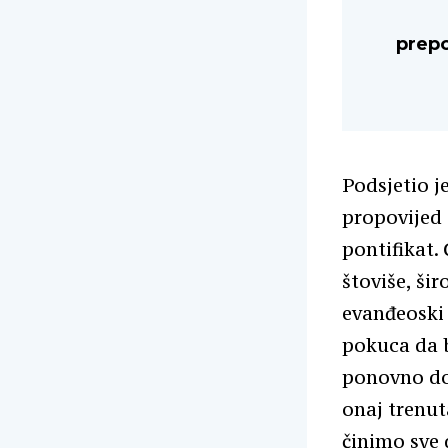
prepo
Podsjetio j
propovijed 
pontifikat. 
štoviše, šir
evanđeoski
pokuca da b
ponovno doć
onaj trenu
činimo sve 