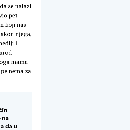
da se nalazi
vio pet
am koji nas
nakon njega,
ediji i
narod
 ‘koga mama
pape nema za
čin
 na
ja da u