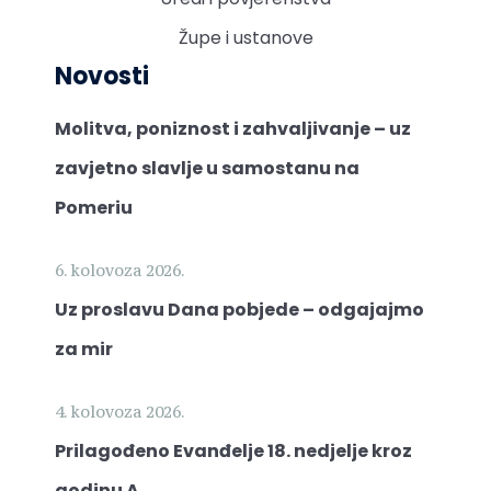
Župe i ustanove
Novosti
Molitva, poniznost i zahvaljivanje – uz
zavjetno slavlje u samostanu na
Pomeriu
6. kolovoza 2026.
Uz proslavu Dana pobjede – odgajajmo
za mir
4. kolovoza 2026.
Prilagođeno Evanđelje 18. nedjelje kroz
godinu A