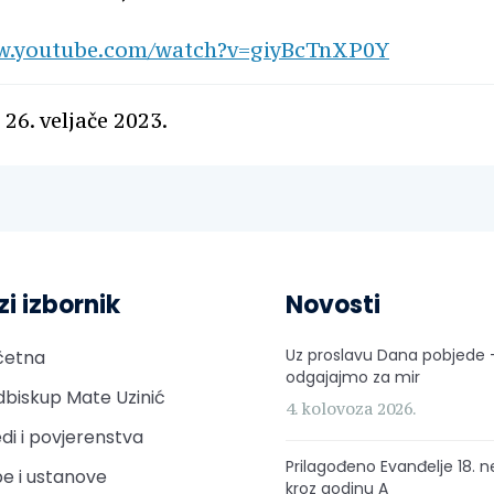
ww.youtube.com/watch?v=giyBcTnXP0Y
 26. veljače 2023.
zi izbornik
Novosti
Uz proslavu Dana pobjede 
četna
odgajajmo za mir
biskup Mate Uzinić
4. kolovoza 2026.
di i povjerenstva
Prilagođeno Evanđelje 18. n
e i ustanove
kroz godinu A