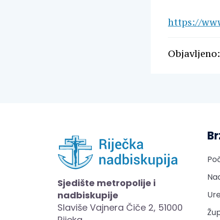
https://w
Objavljeno:
Br
Po
Nad
Sjedište metropolije i
nadbiskupije
Ure
Slaviše Vajnera Čiče 2, 51000
Žup
Rijeka