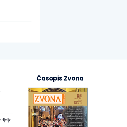
Časopis Zvona
–
edjelje