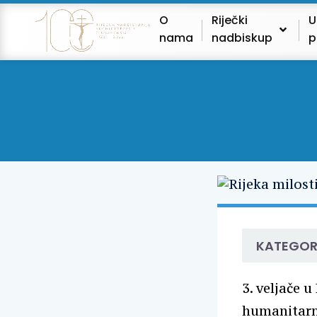
O
Riječki
U
nama
nadbiskup
p
KATEGOR
3. veljače u
humanitarni