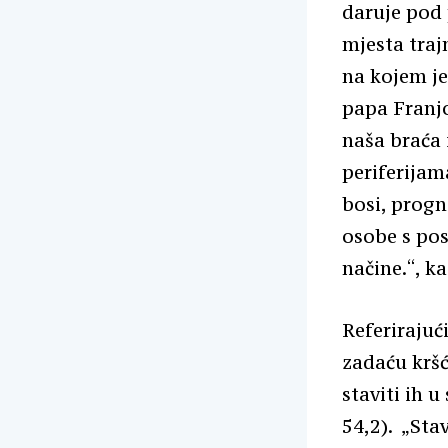
daruje pod 
mjesta traj
na kojem je
papa Franjo 
naša braća 
periferijam
bosi, progna
osobe s pos
načine.“, k
Referirajuć
zadaću kršć
staviti ih u
54,2). „Stav