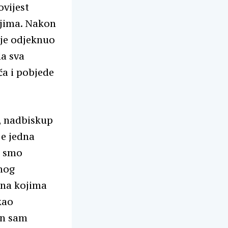
ovijest
anjima. Nakon
 je odjeknuo
la sva
ća i pobjede
’, nadbiskup
je jedna
i smo
enog
 na kojima
kao
 On sam