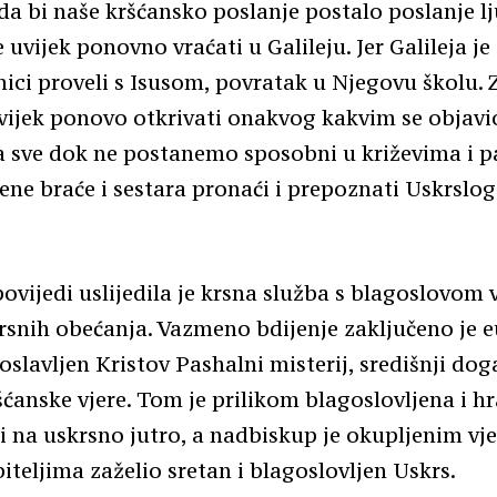
 da bi naše kršćansko poslanje postalo poslanje lj
 uvijek ponovno vraćati u Galileju. Jer Galileja j
nici proveli s Isusom, povratak u Njegovu školu. 
ijek ponovo otkrivati onakvog kakvim se objavi
a sve dok ne postanemo sposobni u križevima i 
jene braće i sestara pronaći i prepoznati Uskrslo
vijedi uslijedila je krsna služba s blagoslovom 
snih obećanja. Vazmeno bdijenje zaključeno je e
oslavljen Kristov Pashalni misterij, središnji dog
šćanske vjere. Tom je prilikom blagoslovljena i h
i na uskrsno jutro, a nadbiskup je okupljenim vje
iteljima zaželio sretan i blagoslovljen Uskrs.