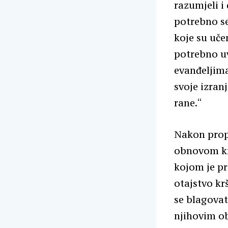
razumjeli i
potrebno se
koje su uče
potrebno uv
evanđeljim
svoje izran
rane.“
Nakon propo
obnovom kr
kojom je pr
otajstvo kr
se blagovat
njihovim ob