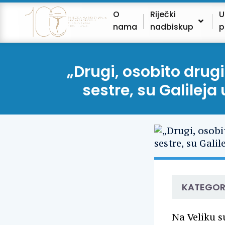
O
Riječki
U
nama
nadbiskup
p
„Drugi, osobito drug
sestre, su Galilej
KATEGOR
Na Veliku s