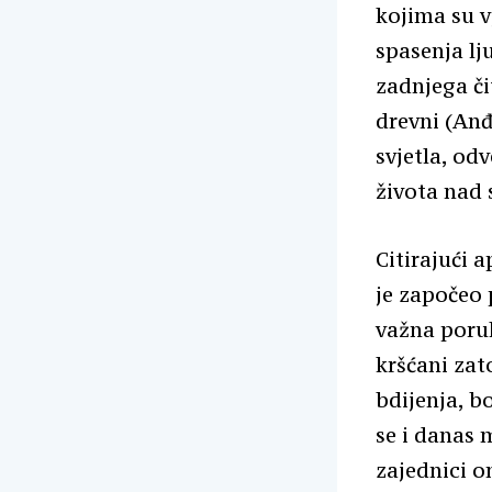
kojima su v
spasenja lj
zadnjega či
drevni (Anđ
svjetla, od
života nad 
Citirajući 
je započeo 
važna poruk
kršćani zat
bdijenja, b
se i danas m
zajednici on