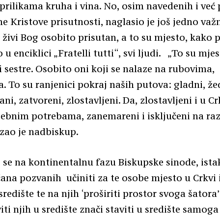
prilikama kruha i vina. No, osim navedenih i već
ne Kristove prisutnosti, naglasio je još jedno va
 živi Bog osobito prisutan, a to su mjesto, kako p
u enciklici „Fratelli tutti“, svi ljudi. „To su mje
i sestre. Osobito oni koji se nalaze na rubovima,
a. To su ranjenici pokraj naših putova: gladni, žed
ni, zatvoreni, zlostavljeni. Da, zlostavljeni i u Cr
ebnim potrebama, zanemareni i isključeni na razl
azao je nadbiskup.
i se na kontinentalnu fazu Biskupske sinode, ista
ana pozvanih učiniti za te osobe mjesto u Crkvi 
 središte te na njih ‘proširiti prostor svoga šatora’
iti njih u središte znači staviti u središte samoga