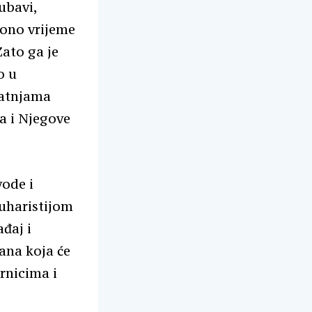
ubavi,
e ono vrijeme
Zato ga je
o u
patnjama
ga i Njegove
vode i
uharistijom
ađaj i
rana koja će
rnicima i