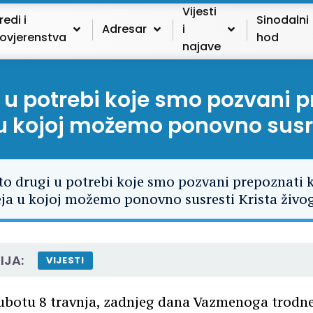
Vijesti
redi i
Sinodalni
Adresar
i
ovjerenstva
hod
najave
i u potrebi koje smo pozvani p
a u kojoj možemo ponovno susre
IJA:
VIJESTI
ubotu 8 travnja, zadnjeg dana Vazmenoga trodne