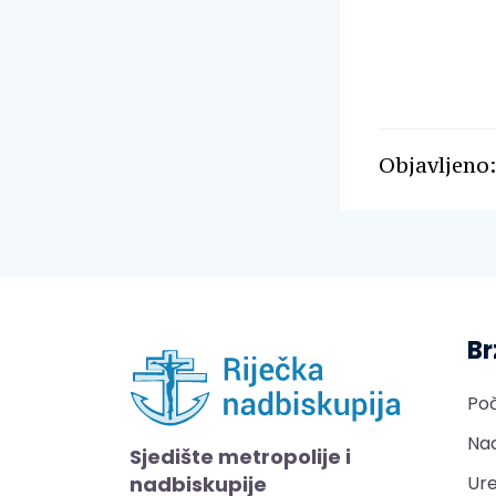
Objavljeno:
Br
Po
Nad
Sjedište metropolije i
nadbiskupije
Ure