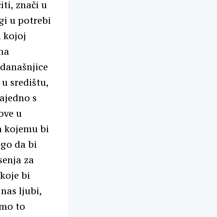
iti, znači u
gi u potrebi
 kojoj
na
i današnjice
 u središtu,
zajedno s
ove u
a kojemu bi
nego da bi
senja za
koje bi
nas ljubi,
smo to