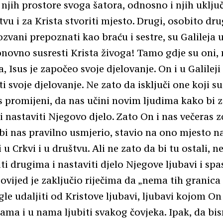
 njih prostore svoga šatora, odnosno i njih uključ
tvu i za Krista stvoriti mjesto. Drugi, osobito dru
zvani prepoznati kao braću i sestre, su Galileja u
ovno susresti Krista živoga! Tamo gdje su oni, 
, Isus je započeo svoje djelovanje. On i u Galilej
ti svoje djelovanje. Ne zato da isključi one koji su
 promijeni, da nas učini novim ljudima kako bi 
 nastaviti Njegovo djelo. Zato On i nas večeras z
 bi nas pravilno usmjerio, stavio na ono mjesto n
 i u Crkvi i u društvu. Ali ne zato da bi tu ostali, 
iti drugima i nastaviti djelo Njegove ljubavi i spa
vijed je zaključio riječima da „nema tih granica 
e udaljiti od Kristove ljubavi, ljubavi kojom On 
 nama i u nama ljubiti svakog čovjeka. Ipak, da bi