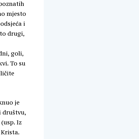
 poznatih
žno mjesto
odsjeća i
sto drugi,
ni, goli,
kvi. To su
ičite
knuo je
i društvu,
 (usp. Iz
 Krista.