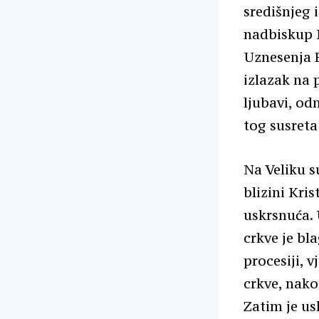
središnjeg i
nadbiskup M
Uznesenja B
izlazak na p
ljubavi, od
tog susreta
Na Veliku su
blizini Kri
uskrsnuća. 
crkve je bl
procesiji, 
crkve, nakon
Zatim je us