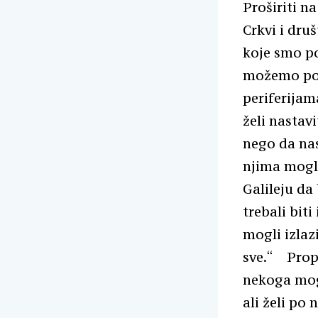
Proširiti na
Crkvi i druš
koje smo po
možemo pon
periferijama
želi nastavi
nego da nas
njima mogli
Galileju da
trebali biti
mogli izlaz
sve.“ Propo
nekoga mogl
ali želi po