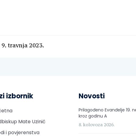
 9. travnja 2023.
zi izbornik
Novosti
Prilagođeno Evanđelje 19. n
četna
kroz godinu A
biskup Mate Uzinić
8. kolovoza 2026.
di i povjerenstva