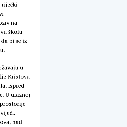
 riječki
vi
oziv na
sovu školu
da bi se iz
u.
državaju u
lje Kristova
la, ispred
e. U ulaznoj
 prostorije
vijeći.
tova, nad