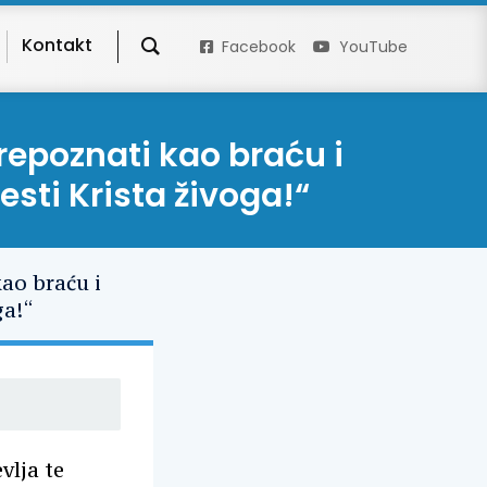
Kontakt
Facebook
YouTube
repoznati kao braću i
sti Krista živoga!“
vlja te