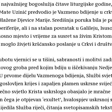
 najvažnijeg bogoslužja čitave liturgijske godine,
ate Uzinić predvodio je Vazmeno bdijenje u crk
lažene Djevice Marije. Središnja poruka bila je p
eriferije, ali i na stalan povratak u Galileju, Isu
nosno mjesto i vrijeme za susret sa živim Kristom 
 moglo živjeti kršćansko poslanje u Crkvi i društv
botu vjernici se u tišini, sabranosti i molitvi za
stovog groba pred kojim bdiju u iščekivanju Nedje
U prvome dijelu Vazmenoga bdijenja, Službi svjet
agoslovljen krijes i zapaljen plamen uskrsne svijeć
vječno svjetlo Krista uskrsloga obasjalo je mračne
 čega je otpjevan ‘exultet’, hvalospjev uskrsnoj s
lijedila Služba riječi, čitanja svetopisamskih teks