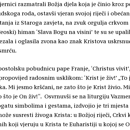
jernici razmatrali Božja djela koja je činio kroz p
udskoga roda, ostavši vjeran svojoj riječi i obeć
tanja iz Staroga zavjeta, na zvuk orgulja crkvom
eoski) himan ‘Slava Bogu na visini’ te su se upali
vezala i oglasila zvona kao znak Kristova uskrsnu
smrću.
apostolsku pobudnicu pape Franje, ‘Christus vivit
propovijed radosnim usklikom: ‘Krist je živ!’ „To 
a. Mi jesmo kršćani, ne zato što je Krist živio. M
o što je On živ!“. Osvrnuvši se na liturgiju Vazm
ogatu simbolima i gestama, izdvojio je tri mjesta
ože susresti živoga Krista: u Božjoj riječi, Crkvi 
ih koji vjeruju u Krista te Euharistiji u kojoj se