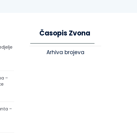
Časopis Zvona
edjelje
Arhiva brojeva
pa –
ke
unta –