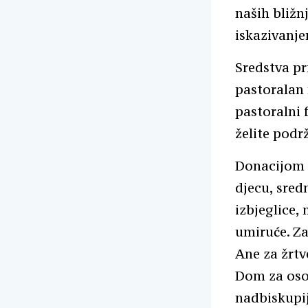
naših bliž
iskazivanje
Sredstva pr
pastoralan 
pastoralni 
želite podr
Donacijom u
djecu, sred
izbjeglice,
umiruće. Za
Ane za žrtve
Dom za osob
nadbiskupij