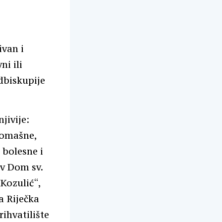
ivan i
i ili
dbiskupije
jivije:
iromašne,
 bolesne i
ov Dom sv.
 Kozulić“,
a Riječka
ihvatilište