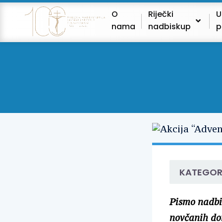
O
Riječki
U
nama
nadbiskup
p
KATEGOR
Pismo nadbis
novčanih don