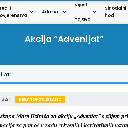
Vijesti
redi i
Sinodalni
Adresar
i
ovjerenstva
hod
najave
Akcija “Advenijat”
IJA:
NEKATEGORIZIRANO
kupa Mate Uzinića za akciju „Adveniat“ s ciljem pr
acija za pomoć u radu crkvenih i karitativnih ustan