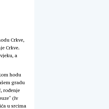
hodu Crkve,
je Crkve.
vjeku, a
čkom hodu
našem gradu
ć, rođenje
buze“ (Iv
žića u srcima