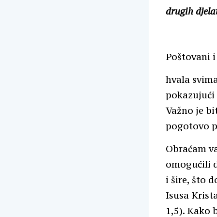
drugih djela
Poštovani i 
hvala svima
pokazujući 
Važno je bi
pogotovo p
Obraćam va
omogućili d
i šire, što 
Isusa Krista
1,5). Kako 