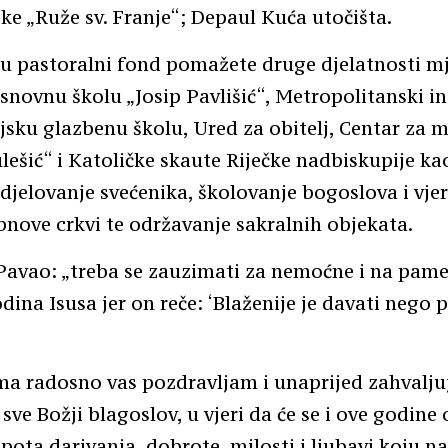
ke „Ruže sv. Franje“; Depaul Kuća utočišta.
u pastoralni fond pomažete druge djelatnosti mj
snovnu školu „Josip Pavlišić“, Metropolitanski ins
sku glazbenu školu, Ured za obitelj, Centar za m
lešić“ i Katoličke skaute Riječke nadbiskupije kao
djelovanje svećenika, školovanje bogoslova i vjer
bnove crkvi te održavanje sakralnih objekata.
avao: „treba se zauzimati za nemoćne i na pame
dina Isusa jer on reče: ‘Blaženije je davati nego p
ma radosno vas pozdravljam i unaprijed zahvalju
ve Božji blagoslov, u vjeri da će se i ove godine o
epota darivanja, dobrote, milosti i ljubavi koju 