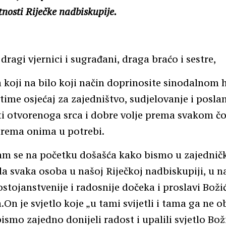
tnosti Riječke nadbiskupije.
dragi vjernici i sugrađani, draga braćo i sestre,
 koji na bilo koji način doprinosite sinodalnom 
time osjećaj za zajedništvo, sudjelovanje i poslan
ti otvorenoga srca i dobre volje prema svakom čo
rema onima u potrebi.
m se na početku došašća kako bismo u zajedni
a svaka osoba u našoj Riječkoj nadbiskupiji, u 
dostojanstvenije i radosnije dočeka i proslavi Boži
.On je svjetlo koje „u tami svijetli i tama ga ne o
bismo zajedno donijeli radost i upalili svjetlo Bo