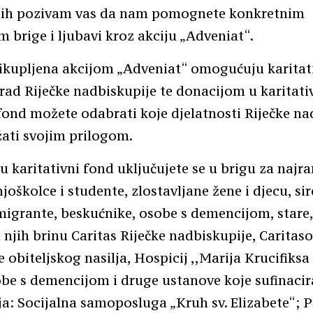
njih pozivam vas da nam pomognete konkretnim
m brige i ljubavi kroz akciju „Adveniat“.
ikupljena akcijom „Adveniat“ omogućuju karitat
rad Riječke nadbiskupije te donacijom u karitativn
fond možete odabrati koje djelatnosti Riječke na
žati svojim prilogom.
 karitativni fond uključujete se u brigu za najran
njoškolce i studente, zlostavljane žene i djecu, s
 migrante, beskućnike, osobe s demencijom, stare,
 njih brinu Caritas Riječke nadbiskupije, Caritas
 obiteljskog nasilja, Hospicij ,,Marija Krucifiksa
e s demencijom i druge ustanove koje sufinacir
a: Socijalna samoposluga „Kruh sv. Elizabete“; Pr