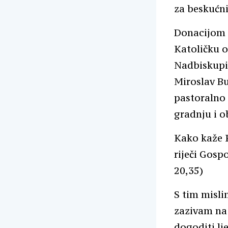
za beskućni
Donacijom 
Katoličku o
Nadbiskupij
Miroslav Bu
pastoralno 
gradnju i o
Kako kaže P
riječi Gospo
20,35)
S tim misli
zazivam na s
dogoditi lj