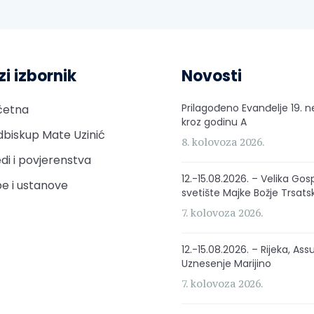
zi izbornik
Novosti
Prilagođeno Evanđelje 19. n
četna
kroz godinu A
biskup Mate Uzinić
8. kolovoza 2026.
di i povjerenstva
12.-15.08.2026. – Velika Gos
e i ustanove
svetište Majke Božje Trsats
7. kolovoza 2026.
12.-15.08.2026. – Rijeka, Ass
Uznesenje Marijino
7. kolovoza 2026.