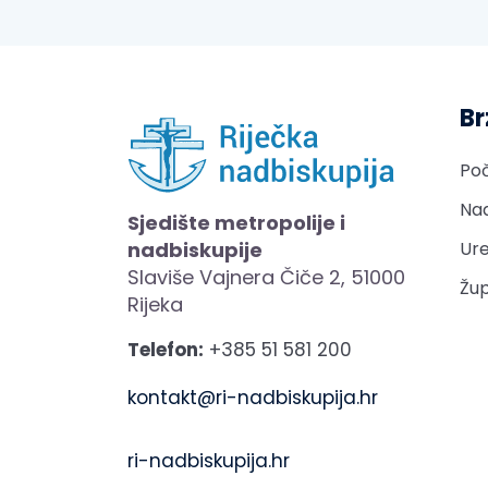
Br
Po
Nad
Sjedište metropolije i
nadbiskupije
Ure
Slaviše Vajnera Čiče 2, 51000
Žup
Rijeka
Telefon:
+385 51 581 200
kontakt@ri-nadbiskupija.hr
ri-nadbiskupija.hr