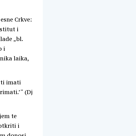
esne Crkve:
titut i
lade „bl.
 i
nika laika,
ti imati
rimati.’“ (Dj
jem te
tkriti i
nam donosi