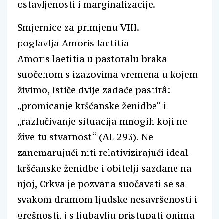
ostavljenosti i marginalizacije.
Smjernice za primjenu VIII.
poglavlja Amoris laetitia
Amoris laetitia u pastoralu braka
suočenom s izazovima vremena u kojem
živimo, ističe dvije zadaće pastirâ:
„promicanje kršćanske ženidbe“ i
„razlučivanje situacija mnogih koji ne
žive tu stvarnost“ (AL 293). Ne
zanemarujući niti relativizirajući ideal
kršćanske ženidbe i obitelji sazdane na
njoj, Crkva je pozvana suočavati se sa
svakom dramom ljudske nesavršenosti i
grešnosti, i s ljubavlju pristupati onima