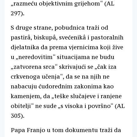
„razmeću objektivnim grijehom“ (AL
297).
S druge strane, pobudnica traži od
pastirâ, biskupâ, svećenikâ i pastoralnih
djelatnika da prema vjernicima koji žive
u „neredovitim“ situacijama ne budu
„zatvorena srca“ skrivajući se „čak iza
crkvenoga učenja“, da se na njih ne
nabacuju ćudorednim zakonima kao
kamenjem, da „teške slučajeve i ranjene
obitelji“ ne sude „s visoka i površno“ (AL
305).
Papa Franjo u tom dokumentu traži da