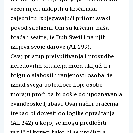
većoj mjeri uklopiti u kršćansku
zajednicu izbjegavajući pritom svaki
povod sablazni. Oni su kršćani, naša
braća i sestre, te Duh Sveti i na njih
izlijeva svoje darove (AL 299).
Ovaj pristup preispitivanja i prosudbe
neredovitih situacija mora uključiti i
brigu o slabosti i ranjenosti osoba, te
iznad svega poteškoće koje osobe
moraju proći da bi došle do upoznavanja
evanđeoske ljubavi. Ovaj način praćenja
trebao bi dovesti do logike opraštanja
(AL 242) u kojoj se mogu predložiti
različiti koraci kako bi se pročistila