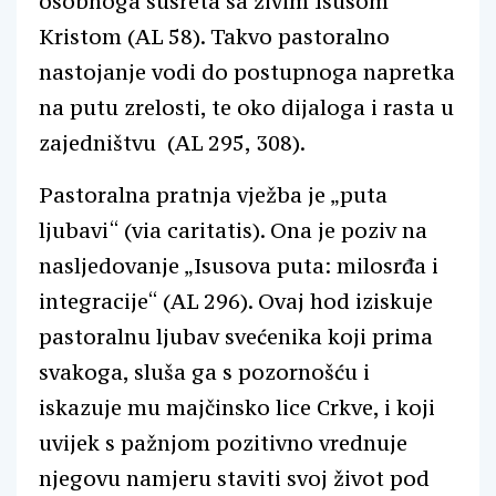
osobnoga susreta sa živim Isusom
Kristom (AL 58). Takvo pastoralno
nastojanje vodi do postupnoga napretka
na putu zrelosti, te oko dijaloga i rasta u
zajedništvu (AL 295, 308).
Pastoralna pratnja vježba je „puta
ljubavi“ (via caritatis). Ona je poziv na
nasljedovanje „Isusova puta: milosrđa i
integracije“ (AL 296). Ovaj hod iziskuje
pastoralnu ljubav svećenika koji prima
svakoga, sluša ga s pozornošću i
iskazuje mu majčinsko lice Crkve, i koji
uvijek s pažnjom pozitivno vrednuje
njegovu namjeru staviti svoj život pod