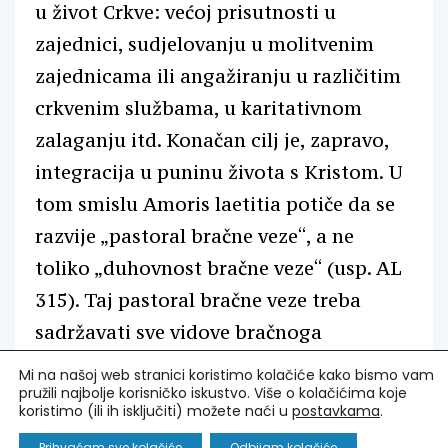
u život Crkve: većoj prisutnosti u
zajednici, sudjelovanju u molitvenim
zajednicama ili angažiranju u različitim
crkvenim službama, u karitativnom
zalaganju itd. Konačan cilj je, zapravo,
integracija u puninu života s Kristom. U
tom smislu Amoris laetitia potiče da se
razvije „pastoral bračne veze“, a ne
toliko „duhovnost bračne veze“ (usp. AL
315). Taj pastoral bračne veze treba
sadržavati sve vidove bračnoga
pastorala: priprema osobe za brak;
Mi na našoj web stranici koristimo kolačiće kako bismo vam
pružili najbolje korisničko iskustvo. Više o kolačićima koje
pratnja rasta u prvim godinama bračnog
koristimo (ili ih isključiti) možete naći u
postavkama
.
života; pratnja parova koji imaju
Prihvaćam sve kolačiće
Odbijam kolačiće