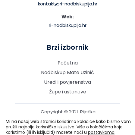
kontakt@ri-nadbiskupija.hr
Web:
ri-nadbiskupija.hr
Brzi izbornik
Početna
Nadbiskup Mate Uzinić
Uredi i povjerenstva
Župe i ustanove
Copyright © 2021. Riječka
nadbiskupija. Sva prava
Mi na našoj web stranici koristimo kolačiće kako bismo vam
pridržana.
pružili najbolje korisničko iskustvo. Više o kolačićima koje
koristimo (ili ih isključiti) možete naći u
postavkama
.