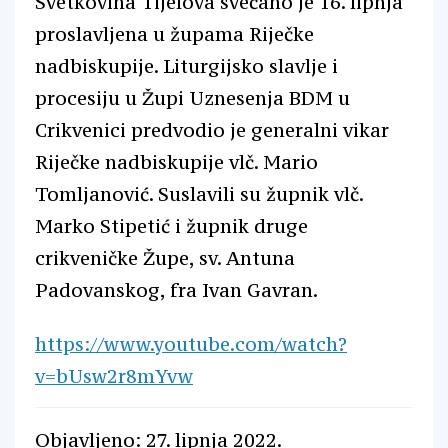
Svetkovina Tijelova svečano je 16. lipnja
proslavljena u župama Riječke
nadbiskupije. Liturgijsko slavlje i
procesiju u Župi Uznesenja BDM u
Crikvenici predvodio je generalni vikar
Riječke nadbiskupije vlč. Mario
Tomljanović. Suslavili su župnik vlč.
Marko Stipetić i župnik druge
crikveničke Župe, sv. Antuna
Padovanskog, fra Ivan Gavran.
https://www.youtube.com/watch?
v=bUsw2r8mYvw
Objavljeno: 27. lipnja 2022.