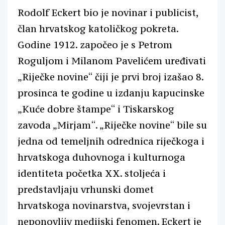
Rodolf Eckert bio je novinar i publicist,
član hrvatskog katoličkog pokreta.
Godine 1912. započeo je s Petrom
Roguljom i Milanom Pavelićem uređivati
„Riječke novine“ čiji je prvi broj izašao 8.
prosinca te godine u izdanju kapucinske
„Kuće dobre štampe“ i Tiskarskog
zavoda „Mirjam“. „Riječke novine“ bile su
jedna od temeljnih odrednica riječkoga i
hrvatskoga duhovnoga i kulturnoga
identiteta početka XX. stoljeća i
predstavljaju vrhunski domet
hrvatskoga novinarstva, svojevrstan i
neponovljiv medijski fenomen. Eckert je