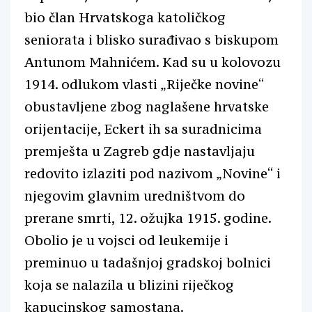
bio član Hrvatskoga katoličkog
seniorata i blisko surađivao s biskupom
Antunom Mahnićem. Kad su u kolovozu
1914. odlukom vlasti „Riječke novine“
obustavljene zbog naglašene hrvatske
orijentacije, Eckert ih sa suradnicima
premješta u Zagreb gdje nastavljaju
redovito izlaziti pod nazivom „Novine“ i
njegovim glavnim uredništvom do
prerane smrti, 12. ožujka 1915. godine.
Obolio je u vojsci od leukemije i
preminuo u tadašnjoj gradskoj bolnici
koja se nalazila u blizini riječkog
kapucinskog samostana.