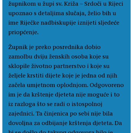
župnikom u župi sv. Križa – Srdoči u Rijeci
upoznao s detaljima slučaja, želio bih u
ime Riječke nadbiskupije iznijeti sljedeće
priopćenje.
Župnik je preko posrednika dobio
zamolbu dviju ženskih osoba koje su
sklopile životno partnerstvo i koje su
željele krstiti dijete koje je jedna od njih
začela umjetnom oplodnjom. Odgovoreno
im je da krštenje djeteta nije moguće i to
iz razloga što se radi o istospolnoj
zajednici. Ta činjenica po sebi nije bila
dovoljna za odbijanje krštenja djeteta. Da
bi se došlo do takvog odgovora bilo je