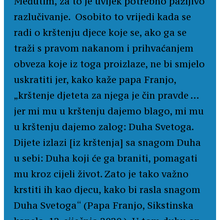
Međutim, za to je uvijek potrebno pažljivo
razlučivanje. Osobito to vrijedi kada se
radi o krštenju djece koje se, ako ga se
traži s pravom nakanom i prihvaćanjem
obveza koje iz toga proizlaze, ne bi smjelo
uskratiti jer, kako kaže papa Franjo,
„krštenje djeteta za njega je čin pravde …
jer mi mu u krštenju dajemo blago, mi mu
u krštenju dajemo zalog: Duha Svetoga.
Dijete izlazi [iz krštenja] sa snagom Duha
u sebi: Duha koji će ga braniti, pomagati
mu kroz cijeli život. Zato je tako važno
krstiti ih kao djecu, kako bi rasla snagom
Duha Svetoga“ (Papa Franjo, Sikstinska