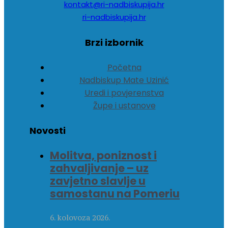
kontakt@ri-nadbiskupija.hr
ri-nadbiskupija.hr
Brzi izbornik
Početna
Nadbiskup Mate Uzinić
Uredi i povjerenstva
Župe i ustanove
Novosti
Molitva, poniznost i
zahvaljivanje – uz
zavjetno slavlje u
samostanu na Pomeriu
6. kolovoza 2026.