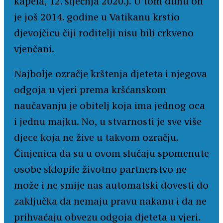
kapela, 12. siječnja 2020.). U tom duhu on
je još 2014. godine u Vatikanu krstio
djevojčicu čiji roditelji nisu bili crkveno
vjenčani.
Najbolje ozračje krštenja djeteta i njegova
odgoja u vjeri prema kršćanskom
naučavanju je obitelj koja ima jednog oca
i jednu majku. No, u stvarnosti je sve više
djece koja ne žive u takvom ozračju.
Činjenica da su u ovom slučaju spomenute
osobe sklopile životno partnerstvo ne
može i ne smije nas automatski dovesti do
zaključka da nemaju pravu nakanu i da ne
prihvaćaju obvezu odgoja djeteta u vjeri.