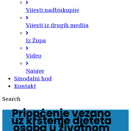
Vijesti nadbiskupije
Vijesti iz drugih medija
Iz Župa
Video
Najave
Sinodalni hod
Kontakt
Search
Priopćenje vezano
uz krštenje djeteta
osoba u životnom