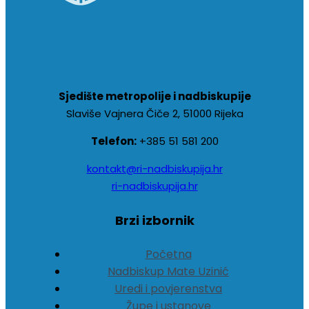
Sjedište metropolije i nadbiskupije
Slaviše Vajnera Čiče 2, 51000 Rijeka
Telefon:
+385 51 581 200
kontakt@ri-nadbiskupija.hr
ri-nadbiskupija.hr
Brzi izbornik
Početna
Nadbiskup Mate Uzinić
Uredi i povjerenstva
Župe i ustanove