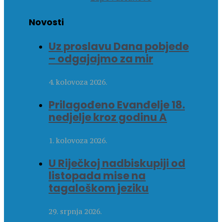
Novosti
Uz proslavu Dana pobjede
– odgajajmo za mir
4. kolovoza 2026.
Prilagođeno Evanđelje 18.
nedjelje kroz godinu A
1. kolovoza 2026.
U Riječkoj nadbiskupiji od
listopada mise na
tagaloškom jeziku
29. srpnja 2026.