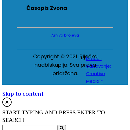
Časopis Zvona
Arhiva brojeva
Copyright © 2021. Riječka
Izrada i
nadbiskupija. Sva prava
održavanje:
pridržana.
Creative
Media™
Skip to content
START TYPING AND PRESS ENTER TO
SEARCH