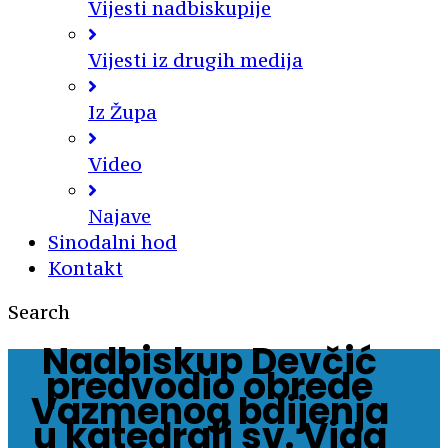
Vijesti nadbiskupije
Vijesti iz drugih medija
Iz Župa
Video
Najave
Sinodalni hod
Kontakt
Search
Nadbiskup Devčić
predvodio obrede
Vazmenog bdijenja
u katedrali sv. Vida