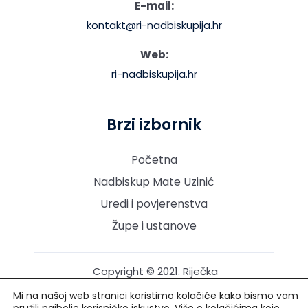
E-mail:
kontakt@ri-nadbiskupija.hr
Web:
ri-nadbiskupija.hr
Brzi izbornik
Početna
Nadbiskup Mate Uzinić
Uredi i povjerenstva
Župe i ustanove
Copyright © 2021. Riječka
nadbiskupija. Sva prava
Mi na našoj web stranici koristimo kolačiće kako bismo vam
pridržana.