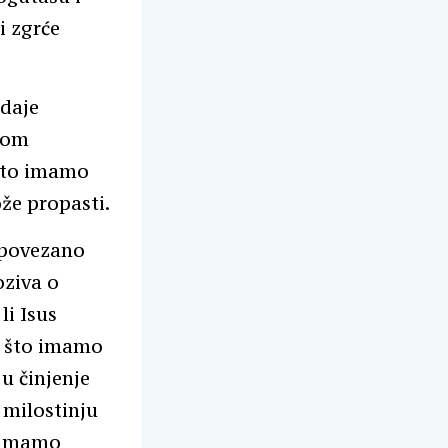
i zgrće
 daje
ikom
 što imamo
že propasti.
e povezano
oziva o
li Isus
e što imamo
u činjenje
 milostinju
o imamo