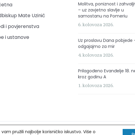
Molitva, poniznost i zahvalj
četna
– uz zavjetno slavlje u
biskup Mate Uzinić
samostanu na Pomeriu
6. kolovoza 2026.
di i povjerenstva
e i ustanove
Uz proslavu Dana pobjede 
odgajajmo za mir
4. kolovoza 2026.
Prilagođeno Evanđelje 18. n
kroz godinu A
1. kolovoza 2026.
am pružili najbolje korisničko iskustvo. Više o
rava pridržana.
P