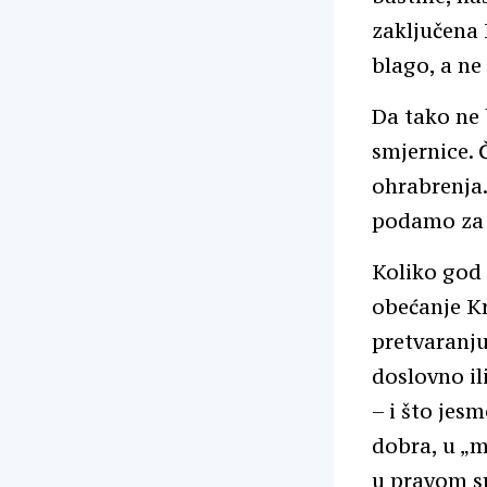
zaključena
blago, a ne
Da tako ne 
smjernice. 
ohrabrenja.
podamo za m
Koliko god 
obećanje Kr
pretvaranju
doslovno il
– i što jes
dobra, u „m
u pravom sm