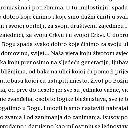
romasima i potrebnima. U tu „milostinju“ spada, 
o dobro koje činimo i koje smo dužni činiti u sva
ji i svojoj obitelji, za svoju društvenu zajednicu i
zajednici, za svoju Crkvu i u svojoj Crkvi. U dobr
Bogu spada svako dobro koje činimo za svoju ul
 domovinu, svijet… Naša vjera koju životom svj
ka koju prenosimo na sljedeću generaciju, ljubav 
ližnjima, od bake na ulici kojoj ću pomoći prije
autobusu kojoj ću ustupiti mjesto, život po Božj
a, od prve do desete jer sve su jednako važne, vj
je evanđelja, osobito logike blaženstava, sve je t
gatimo u Bogu. I mogli bismo nastaviti nabrajat
o zvanja i od zanimanja do zanimanja. Isusov po
prodamo i darujemo kao milostinju se jednosta