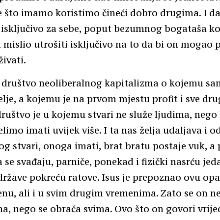
e što imamo koristimo čineći dobro drugima. I da
isključivo za sebe, poput bezumnog bogataša koj
 mislio utrošiti isključivo na to da bi on mogao p
živati.
 društvo neoliberalnog kapitalizma o kojemu sam
elje, a kojemu je na prvom mjestu profit i sve dr
ruštvo je u kojemu stvari ne služe ljudima, nego 
limo imati uvijek više. I ta nas želja udaljava i o
og stvari, onoga imati, brat bratu postaje vuk, a 
a se svađaju, parniče, ponekad i fizički nasrću je
države pokreću ratove. Isus je prepoznao ovu op
u, ali i u svim drugim vremenima. Zato se on n
, nego se obraća svima. Ovo što on govori vrije