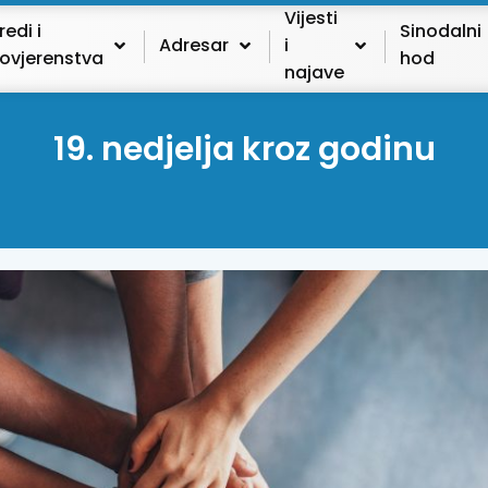
Vijesti
redi i
Sinodalni
Adresar
i
ovjerenstva
hod
najave
19. nedjelja kroz godinu