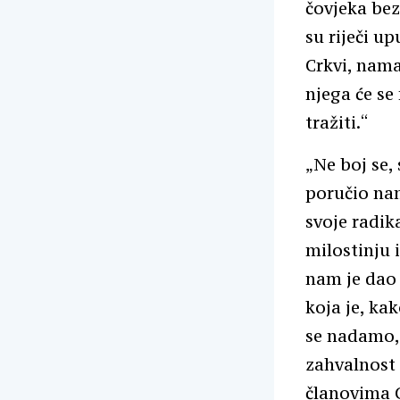
čovjeka bez 
su riječi 
Crkvi, nam
njega će se
tražiti.“
„Ne boj se,
poručio nam
svoje radik
milostinju 
nam je dao 
koja je, ka
se nadamo, 
zahvalnost 
članovima C