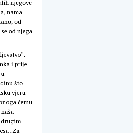
talih njegove
ma, nama
dano, od
 se od njega
ljevstvo“,
ka i prije
 u
odinu što
nsku vjeru
e onoga čemu
e naša
s drugim
cesa „Za