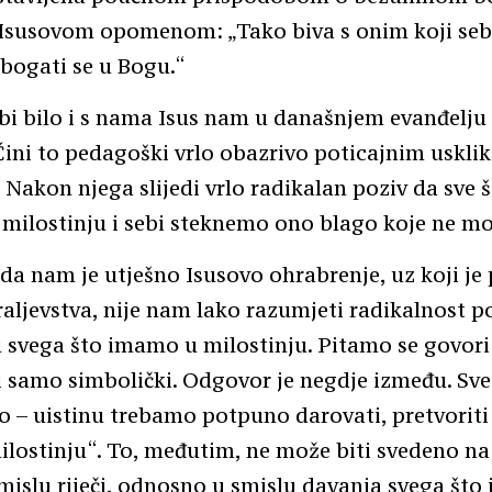
 Isusovom opomenom: „Tako biva s onim koji seb
 bogati se u Bogu.“
bi bilo i s nama Isus nam u današnjem evanđelju
Čini to pedagoški vrlo obazrivo poticajnim uskl
 Nakon njega slijedi vrlo radikalan poziv da sve
ilostinju i sebi steknemo ono blago koje ne mo
da nam je utješno Isusovo ohrabrenje, uz koji j
aljevstva, nije nam lako razumjeti radikalnost p
 svega što imamo u milostinju. Pitamo se govori 
i samo simbolički. Odgovor je negdje između. Sv
mo – uistinu trebamo potpuno darovati, pretvoriti 
ilostinju“. To, međutim, ne može biti svedeno na
islu riječi, odnosno u smislu davanja svega št