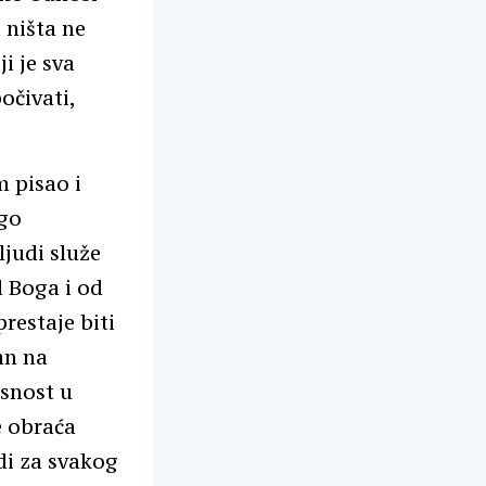
 ništa ne
i je sva
očivati,
 pisao i
ugo
ljudi služe
d Boga i od
prestaje biti
dan na
asnost u
e obraća
di za svakog