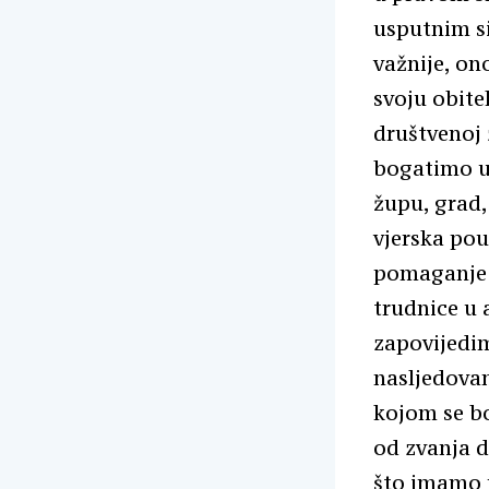
usputnim si
važnije, on
svoju obitel
društvenoj 
bogatimo u 
župu, grad,
vjerska pou
pomaganje b
trudnice u 
zapovijedim
nasljedovan
kojom se bo
od zvanja d
što imamo 