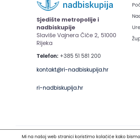
Po
Nad
Sjedište metropolije i
nadbiskupije
Ure
Slaviše Vajnera Čiče 2, 51000
Žup
Rijeka
Telefon:
+385 51 581 200
kontakt@ri-nadbiskupija.hr
ri-nadbiskupija.hr
Mi na našoj web stranici koristimo kolačiće kako bismo v
Copyright © 2021. Riječka nadbiskupija. Sva p