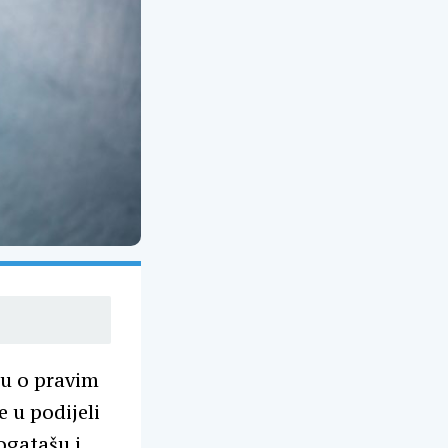
ku o pravim
 u podijeli
gatašu i