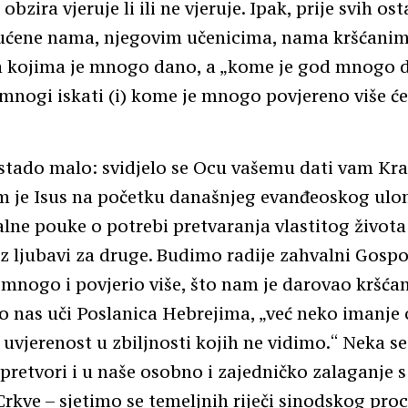
obzira vjeruje li ili ne vjeruje. Ipak, prije svih os
upućene nama, njegovim učenicima, nama kršćani
a kojima je mnogo dano, a „kome je god mnogo 
 mnogi iskati (i) kome je mnogo povjereno više će
 stado malo: svidjelo se Ocu vašemu dati vam Kra
 je Isus na početku današnjeg evanđeoskog ulom
alne pouke o potrebi pretvaranja vlastitog života
iz ljubavi za druge. Budimo radije zahvalni Gosp
mnogo i povjerio više, što nam je darovao kršća
ko nas uči Poslanica Hebrejima, „već neko imanj
uvjerenost u zbiljnosti kojih ne vidimo.“ Neka s
pretvori i u naše osobno i zajedničko zalaganje 
rkve – sjetimo se temeljnih riječi sinodskog pro