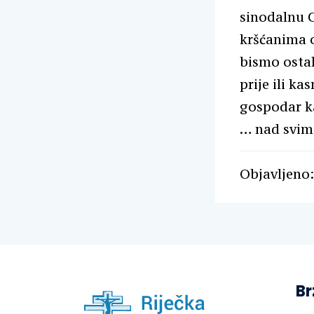
sinodalnu C
kršćanima o
bismo ostal
prije ili ka
gospodar ka
… nad svim
Objavljeno:
Br