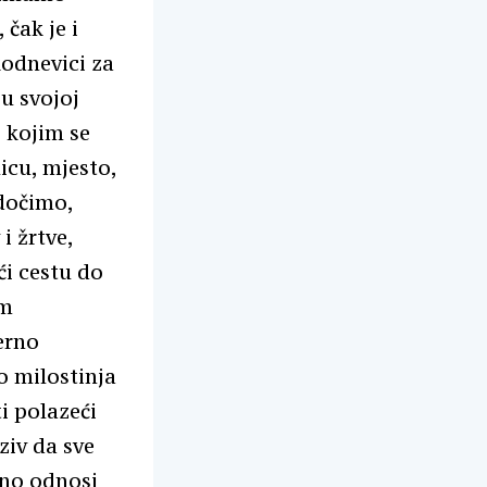
čak je i
kodnevici za
 u svojoj
o kojim se
icu, mjesto,
edočimo,
i žrtve,
ći cestu do
im
erno
o milostinja
i polazeći
ziv da sve
vno odnosi