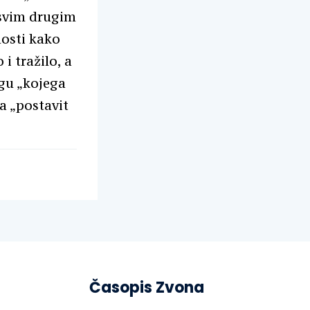
i svim drugim
nosti kako
i tražilo, a
lugu „kojega
a „postavit
Časopis Zvona