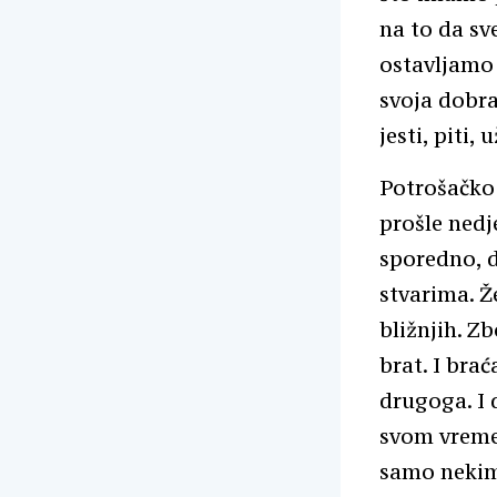
na to da sv
ostavljamo 
svoja dobra
jesti, piti, u
Potrošačko
prošle nedj
sporedno, d
stvarima. Že
bližnjih. Zb
brat. I brać
drugoga. I 
svom vremen
samo nekima