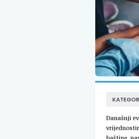
KATEGOR
Današnji e
vrijednosti
baštine, n