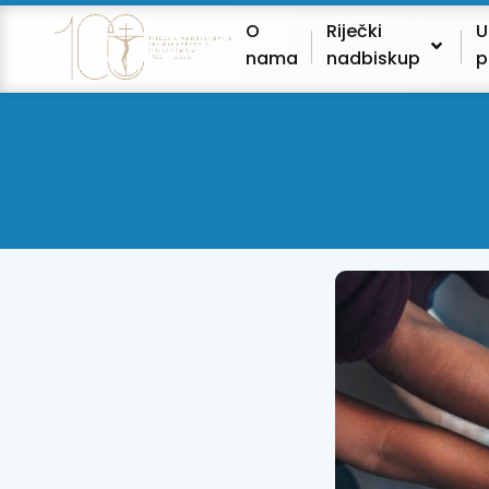
O
Riječki
U
nama
nadbiskup
p