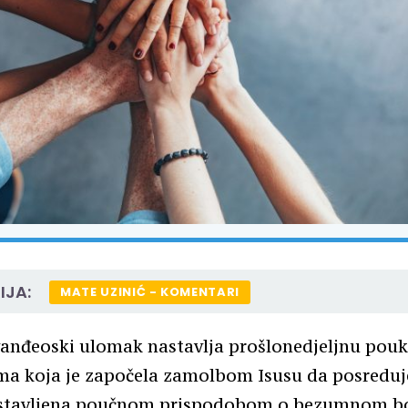
IJA:
MATE UZINIĆ - KOMENTARI
vanđeoski ulomak nastavlja prošlonedjeljnu pou
ma koja je započela zamolbom Isusu da posreduje
astavljena poučnom prispodobom o bezumnom bo