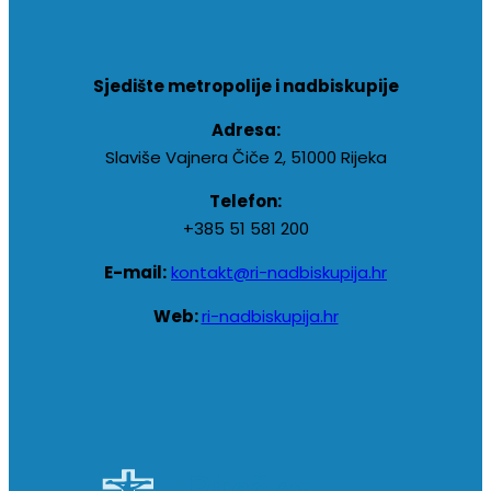
Sjedište metropolije i nadbiskupije
Adresa:
Slaviše Vajnera Čiče 2, 51000 Rijeka
Telefon:
+385 51 581 200
E-mail:
kontakt@ri-nadbiskupija.hr
Web:
ri-nadbiskupija.hr