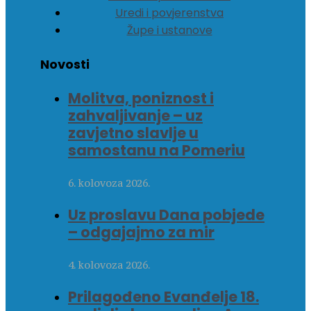
Uredi i povjerenstva
Župe i ustanove
Novosti
Molitva, poniznost i
zahvaljivanje – uz
zavjetno slavlje u
samostanu na Pomeriu
6. kolovoza 2026.
Uz proslavu Dana pobjede
– odgajajmo za mir
4. kolovoza 2026.
Prilagođeno Evanđelje 18.