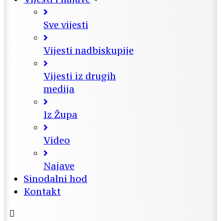
Sve vijesti
Vijesti nadbiskupije
Vijesti iz drugih
medija
Iz Župa
Video
Najave
Sinodalni hod
Kontakt