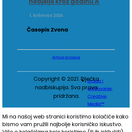
nedjelje kroz godinu A
1. kolovoza 2026.
Časopis Zvona
Arhiva brojeva
Copyright © 2021. Riječka
Izrada i
nadbiskupija. Sva prava
održavanje:
pridržana.
Creative
Media™
Mi na našoj web stranici koristimo kolačiće kako
bismo vam pružili najbolje korisničko iskustvo.
Više o kolačićima koje koristimo (ili ih isključiti)