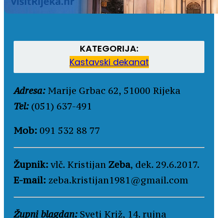
KATEGORIJA:
Kastavski dekanat
Adresa:
Marije Grbac 62, 51000 Rijeka
Tel:
(051) 637-491
Mob:
091 532 88 77
Župnik:
vlč. Kristijan
Zeba
, dek. 29.6.2017.
E-mail:
zeba.kristijan1981@gmail.com
Župni blagdan:
Sveti Križ, 14. rujna