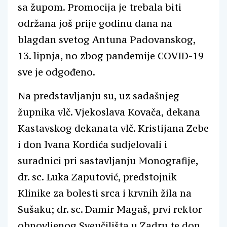
sa župom. Promocija je trebala biti
održana još prije godinu dana na
blagdan svetog Antuna Padovanskog,
13. lipnja, no zbog pandemije COVID-19
sve je odgođeno.
Na predstavljanju su, uz sadašnjeg
župnika vlč. Vjekoslava Kovača, dekana
Kastavskog dekanata vlč. Kristijana Zebe
i don Ivana Kordića sudjelovali i
suradnici pri sastavljanju Monografije,
dr. sc. Luka Zaputović, predstojnik
Klinike za bolesti srca i krvnih žila na
Sušaku; dr. sc. Damir Magaš, prvi rektor
obnovljenog Sveučilišta u Zadru te don