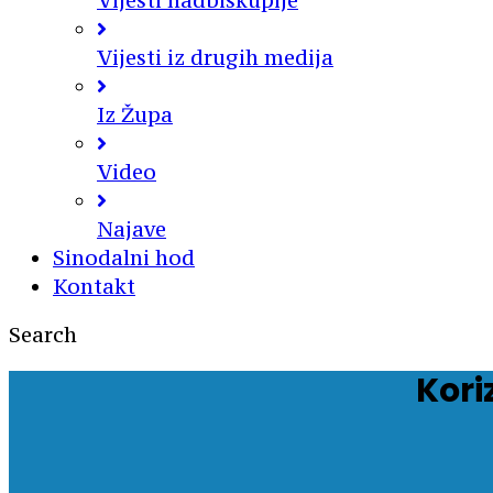
Vijesti nadbiskupije
Vijesti iz drugih medija
Iz Župa
Video
Najave
Sinodalni hod
Kontakt
Search
Kori