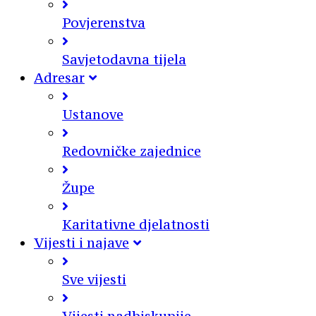
Povjerenstva
Savjetodavna tijela
Adresar
Ustanove
Redovničke zajednice
Župe
Karitativne djelatnosti
Vijesti i najave
Sve vijesti