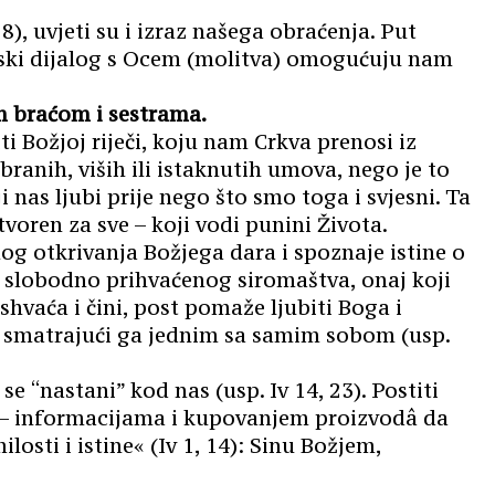
8), uvjeti su i izraz našega obraćenja. Put
ovski dijalog s Ocem (molitva) omogućuju nam
om braćom i sestrama.
i Božjoj riječi, koju nam Crkva prenosi iz
ranih, viših ili istaknutih umova, nego je to
nas ljubi prije nego što smo toga i svjesni. Ta
tvoren za sve – koji vodi punini Života.
og otkrivanja Božjega dara i spoznaje istine o
om slobodno prihvaćenog siromaštva, onaj koji
shvaća i čini, post pomaže ljubiti Boga i
a, smatrajući ga jednim sa samim sobom (usp.
 “nastani” kod nas (usp. Iv 14, 23). Postiti
nim – informacijama i kupovanjem proizvodâ da
sti i istine« (Iv 1, 14): Sinu Božjem,