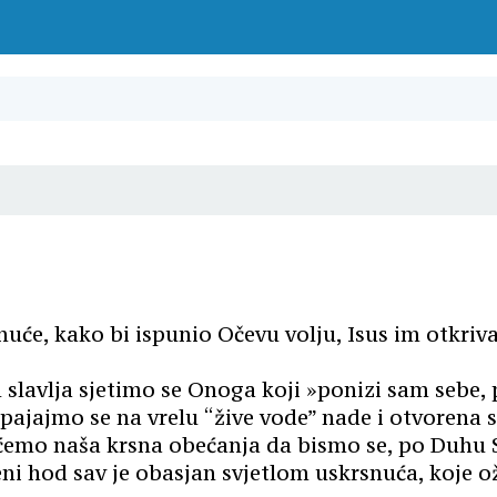
nuće, kako bi ispunio Očevu volju, Isus im otkriv
avlja sjetimo se Onoga koji »ponizi sam sebe, pos
pajajmo se na vrelu “žive vode” nade i otvorena 
it ćemo naša krsna obećanja da bismo se, po Duhu
ni hod sav je obasjan svjetlom uskrsnuća, koje oži