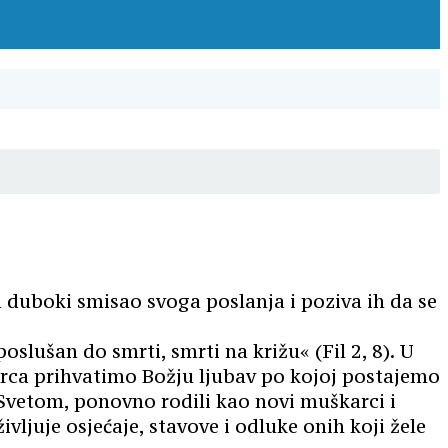
a duboki smisao svoga poslanja i poziva ih da se
lušan do smrti, smrti na križu« (Fil 2, 8). U
srca prihvatimo Božju ljubav po kojoj postajemo
 Svetom, ponovno rodili kao novi muškarci i
vljuje osjećaje, stavove i odluke onih koji žele