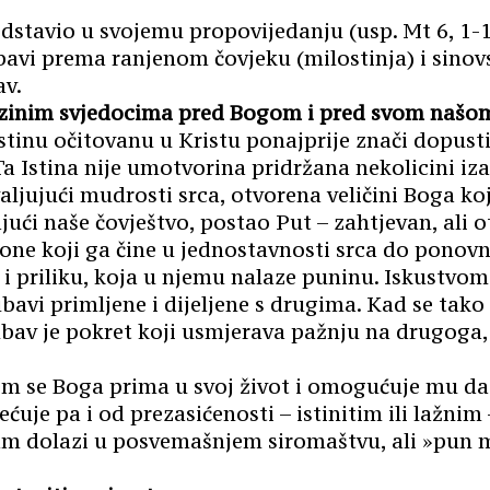
edstavio u svojemu propovijedanju (usp. Mt 6, 1-1
jubavi prema ranjenom čovjeku (milostinja) i sin
av.
 njezinim svjedocima pred Bogom i pred svom naš
tinu očitovanu u Kristu ponajprije znači dopustit
a Istina nije umotvorina pridržana nekolicini izab
jući mudrosti srca, otvorena veličini Boga koji 
ajući naše čovještvo, postao Put – zahtjevan, ali o
 one koji ga čine u jednostavnosti srca do ponovn
u i priliku, koja u njemu nalaze puninu. Iskustv
bavi primljene i dijeljene s drugima. Kad se tako 
ljubav je pokret koji usmjerava pažnju na drugog
m se Boga prima u svoj život i omogućuje mu da se
rećuje pa i od prezasićenosti – istinitim ili laž
m dolazi u posvemašnjem siromaštvu, ali »pun milo