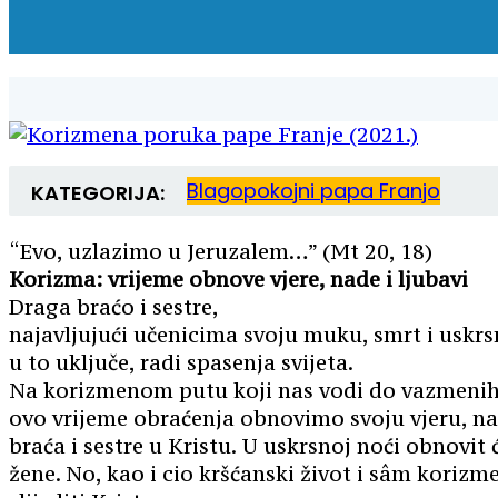
Blagopokojni papa Franjo
KATEGORIJA:
“Evo, uzlazimo u Jeruzalem…” (Mt 20, 18)
Korizma: vrijeme obnove vjere, nade i ljubavi
Draga braćo i sestre,
najavljujući učenicima svoju muku, smrt i uskrs
u to uključe, radi spasenja svijeta.
Na korizmenom putu koji nas vodi do vazmenih sl
ovo vrijeme obraćenja obnovimo svoju vjeru, na
braća i sestre u Kristu. U uskrsnoj noći obnov
žene. No, kao i cio kršćanski život i sâm korizme