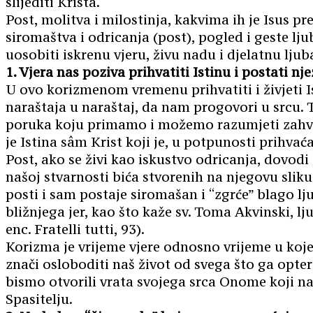
slijediti Krista.
Post, molitva i milostinja, kakvima ih je Isus pr
siromaštva i odricanja (post), pogled i geste l
uosobiti iskrenu vjeru, živu nadu i djelatnu ljub
1. Vjera nas poziva prihvatiti Istinu i postati
U ovo korizmenom vremenu prihvatiti i živjeti Is
naraštaja u naraštaj, da nam progovori u srcu. T
poruka koju primamo i možemo razumjeti zahvalju
je Istina sâm Krist koji je, u potpunosti prihvać
Post, ako se živi kao iskustvo odricanja, dovodi
našoj stvarnosti bića stvorenih na njegovu slik
posti i sam postaje siromašan i “zgrće” blago lju
bližnjega jer, kao što kaže sv. Toma Akvinski, 
enc. Fratelli tutti, 93).
Korizma je vrijeme vjere odnosno vrijeme u koje
znači osloboditi naš život od svega što ga opte
bismo otvorili vrata svojega srca Onome koji na
Spasitelju.