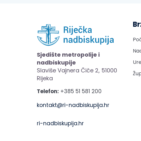
Br
Po
Nad
Sjedište metropolije i
nadbiskupije
Ure
Slaviše Vajnera Čiče 2, 51000
Žup
Rijeka
Telefon:
+385 51 581 200
kontakt@ri-nadbiskupija.hr
ri-nadbiskupija.hr