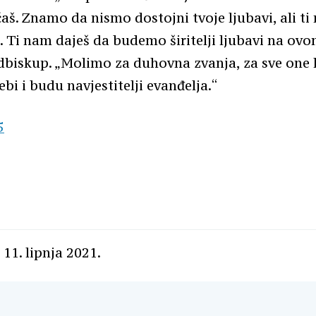
čaš. Znamo da nismo dostojni tvoje ljubavi, ali ti 
 Ti nam daješ da budemo širitelji ljubavi na ovom
dbiskup. „Molimo za duhovna zvanja, za sve one 
bi i budu navjestitelji evanđelja.“
 11. lipnja 2021.