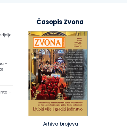
Časopis Zvona
edjelje
pa –
ke
unta –
Arhiva brojeva