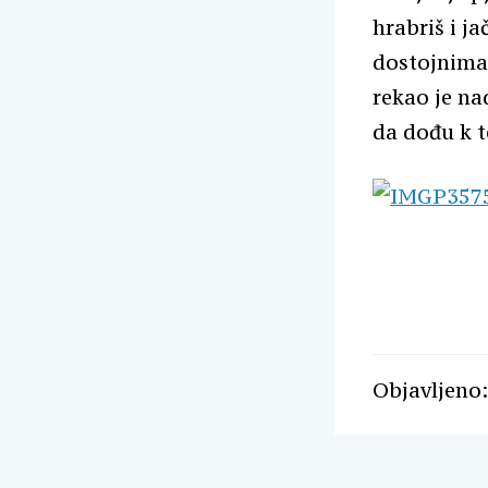
hrabriš i ja
dostojnima.
rekao je na
da dođu k te
Objavljeno: