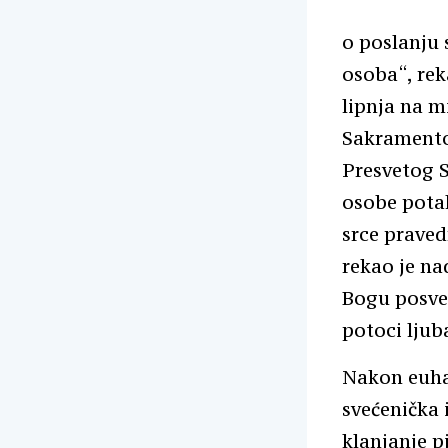
o poslanju 
osoba“, rek
lipnja na m
Sakramentom
Presvetog 
osobe potak
srce pravedn
rekao je na
Bogu posve
potoci ljub
Nakon euhar
svećenička 
klanjanje 