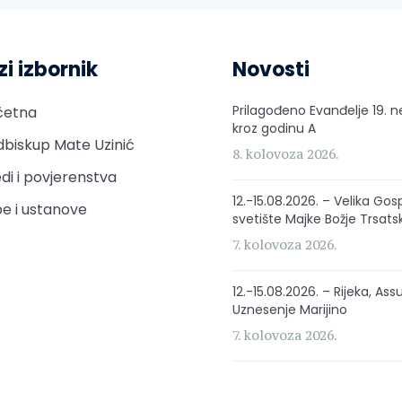
zi izbornik
Novosti
Prilagođeno Evanđelje 19. n
četna
kroz godinu A
biskup Mate Uzinić
8. kolovoza 2026.
di i povjerenstva
12.-15.08.2026. – Velika Gos
e i ustanove
svetište Majke Božje Trsats
7. kolovoza 2026.
12.-15.08.2026. – Rijeka, Ass
Uznesenje Marijino
7. kolovoza 2026.