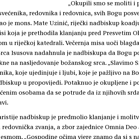
„Okupili smo se moliti i 
svećenika, redovnika i redovnica, svih Bogu posv
ao je mons. Mate Uzinić, riječki nadbiskup koadj
isi koja je prethodila klanjanju pred Presvetim O
 u riječkoj katedrali. Večernja misa uoči blagd
Srca Isusova nadahnula je nadbiskupa da Bogu p
ne na nasljedovanje božanskog srca. „Slavimo S
ika, koje ujedinjuje i ljubi, koje je pažljivo na Bo
dbiskup u propovijedi. Potaknuo je okupljene i p
ćenim osobama da se potrude da iz njihovih srd
avi.
istije nadbiskup je predmolio klanjanje i molit
i redovnička zvanja, a zbor zajednice Omnia Deo 
pjesmom. „Gospodine očima vjere znamo da si s n