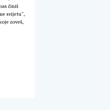
nas činiš
e svijetu“,
koje zoveš,