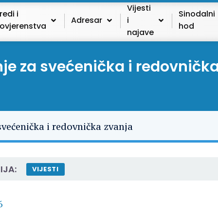
Vijesti
redi i
Sinodalni
Adresar
i
ovjerenstva
hod
najave
je za svećenička i redovničk
IJA:
VIJESTI