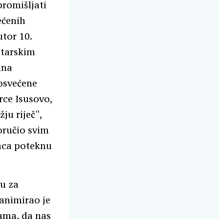
promišljati
ećenih
utor 10.
ltarskim
ana
osvećene
rce Isusovo,
žju riječ“,
oručio svim
aca poteknu
vu za
animirao je
ama, da nas