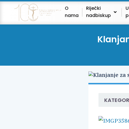
O
Riječki
U
nama
nadbiskup
p
Klanjan
KATEGOR