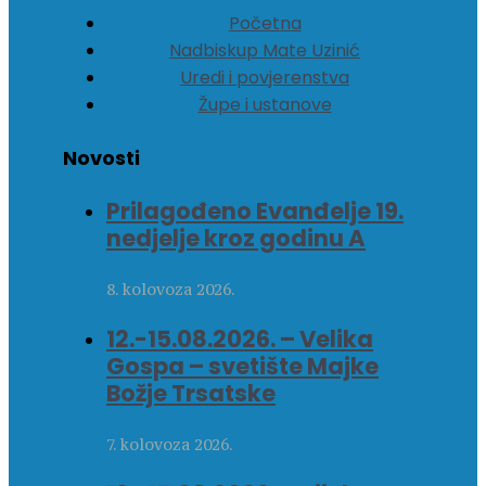
Početna
Nadbiskup Mate Uzinić
Uredi i povjerenstva
Župe i ustanove
Novosti
Prilagođeno Evanđelje 19.
nedjelje kroz godinu A
8. kolovoza 2026.
12.-15.08.2026. – Velika
Gospa – svetište Majke
Božje Trsatske
7. kolovoza 2026.