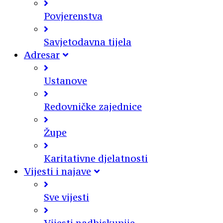
Povjerenstva
Savjetodavna tijela
Adresar
Ustanove
Redovničke zajednice
Župe
Karitativne djelatnosti
Vijesti i najave
Sve vijesti