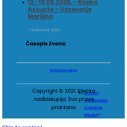
12.-15.08.2026. – Rijeka,
Assunta – Uznesenje
Marijino
7. kolovoza 2026.
Časopis Zvona
Arhiva brojeva
Copyright © 2021. Riječka
Izrada i
nadbiskupija. Sva prava
održavanje:
pridržana.
Creative
Media™