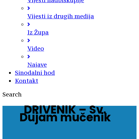
Vijesti nadbiskupije
Vijesti iz drugih medija
Iz Župa
Video
Najave
Sinodalni hod
Kontakt
Search
DRIVENIK – Sv.
Dujam mučenik