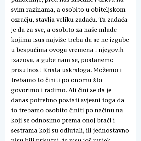
svim razinama, a osobito u obiteljskom
ozračju, stavlja veliku zadaću. Ta zadaća
je da za sve, a osobito za naše mlade
kojima Isus najviše treba da se ne izgube
u bespućima ovoga vremena i njegovih
izazova, a gube nam se, postanemo
prisutnost Krista uskrsloga. Možemo i
trebamo to činiti po onomu što
govorimo i radimo. Ali čini se da je
danas potrebno postati svjesni toga da
to trebamo osobito činiti po načinu na
koji se odnosimo prema onoj braći i
sestrama koji su odlutali, ili jednostavno
nisu bili prisutni, te nisu još uvijek