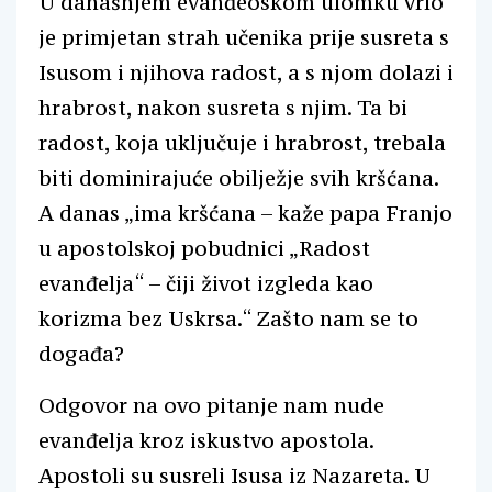
U današnjem evanđeoskom ulomku vrlo
je primjetan strah učenika prije susreta s
Isusom i njihova radost, a s njom dolazi i
hrabrost, nakon susreta s njim. Ta bi
radost, koja uključuje i hrabrost, trebala
biti dominirajuće obilježje svih kršćana.
A danas „ima kršćana – kaže papa Franjo
u apostolskoj pobudnici „Radost
evanđelja“ – čiji život izgleda kao
korizma bez Uskrsa.“ Zašto nam se to
događa?
Odgovor na ovo pitanje nam nude
evanđelja kroz iskustvo apostola.
Apostoli su susreli Isusa iz Nazareta. U