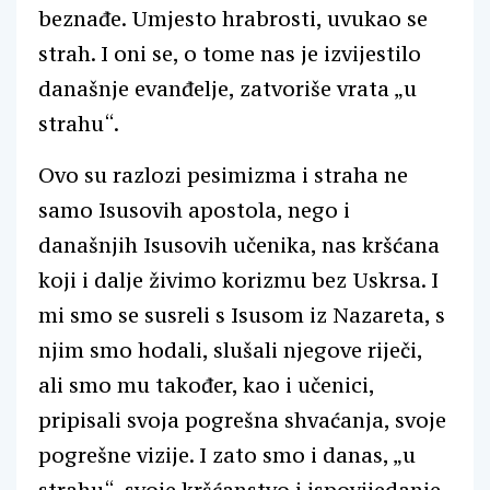
beznađe. Umjesto hrabrosti, uvukao se
strah. I oni se, o tome nas je izvijestilo
današnje evanđelje, zatvoriše vrata „u
strahu“.
Ovo su razlozi pesimizma i straha ne
samo Isusovih apostola, nego i
današnjih Isusovih učenika, nas kršćana
koji i dalje živimo korizmu bez Uskrsa. I
mi smo se susreli s Isusom iz Nazareta, s
njim smo hodali, slušali njegove riječi,
ali smo mu također, kao i učenici,
pripisali svoja pogrešna shvaćanja, svoje
pogrešne vizije. I zato smo i danas, „u