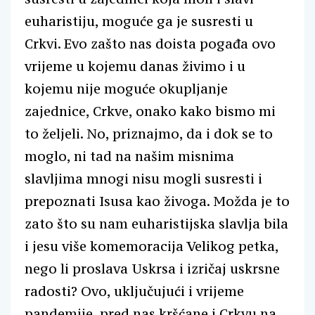
euharistiju, moguće ga je susresti u
Crkvi. Evo zašto nas doista pogađa ovo
vrijeme u kojemu danas živimo i u
kojemu nije moguće okupljanje
zajednice, Crkve, onako kako bismo mi
to željeli. No, priznajmo, da i dok se to
moglo, ni tad na našim misnima
slavljima mnogi nisu mogli susresti i
prepoznati Isusa kao živoga. Možda je to
zato što su nam euharistijska slavlja bila
i jesu više komemoracija Velikog petka,
nego li proslava Uskrsa i izričaj uskrsne
radosti? Ovo, uključujući i vrijeme
pandemije, pred nas kršćane i Crkvu na