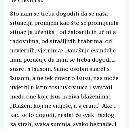
ne Crkvu i sl.
Što nam se treba dogoditi da se naša
situacija promjeni kao što se promijenila
situacija učenika i od žalosnih ih učinila
radosnima, od strašljivih hrabrima, od
nevjernih, vjernima? Današnje evanđelje
nam poručuje da nam se treba dogoditi
susret s Isusom. Samo osobni susret s
Isusom, a ne tek govor o Isusu, nas može
uvjeriti u istinitost uskrsnuća i svrstati
među one koje Isus naziva blaženima:
„Blaženi koji ne vidješe, a vjeruju.“ Ako i
kad se to dogodi, nestat će svaki razlog
za strah, svaka sumnja, svako beznađe. I