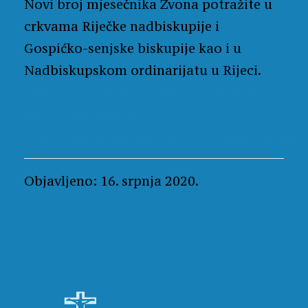
Novi broj mjesečnika Zvona potražite u
crkvama Riječke nadbiskupije i
Gospićko-senjske biskupije kao i u
Nadbiskupskom ordinarijatu u Rijeci.
Također, Zvona možete pročitati i na
priloženom linku:
http://online.anyflip.com/cign/njmb/mobile
Objavljeno: 16. srpnja 2020.