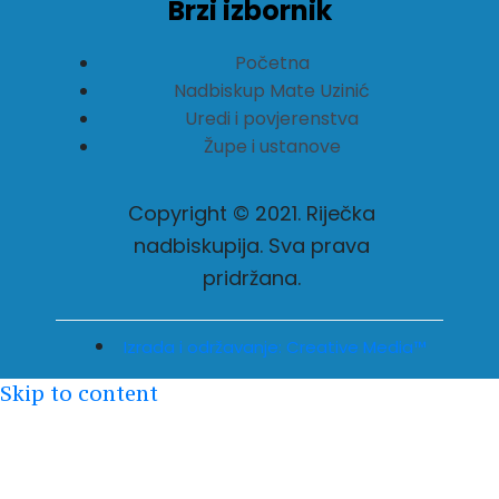
Brzi izbornik
Početna
Nadbiskup Mate Uzinić
Uredi i povjerenstva
Župe i ustanove
Copyright © 2021. Riječka
nadbiskupija. Sva prava
pridržana.
Izrada i održavanje: Creative Media™
Skip to content