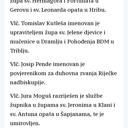
župa sv. Hermagora i Fortunata u
Gerovu i sv. Leonarda opata u Hribu.
Vlč. Tomislav Kutleša imenovan je
upraviteljem župa sv. Jelene djevice i
mučenice u Dramlju i Pohođenja BDM u
Triblju.
Vlč. Josip Pende imenovan je
povjerenikom za duhovna zvanja Riječke
nadbiskupije.
Vlč. Jura Moguš razriješen je službe
župnika u župama sv. Jeronima u Klani i
sv. Antuna opata u Šapjanama, te je
umirovljen.