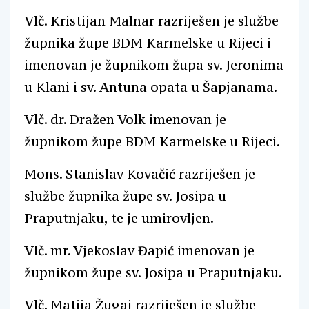
Vlč. Kristijan Malnar razriješen je službe
župnika župe BDM Karmelske u Rijeci i
imenovan je župnikom župa sv. Jeronima
u Klani i sv. Antuna opata u Šapjanama.
Vlč. dr. Dražen Volk imenovan je
župnikom župe BDM Karmelske u Rijeci.
Mons. Stanislav Kovačić razriješen je
službe župnika župe sv. Josipa u
Praputnjaku, te je umirovljen.
Vlč. mr. Vjekoslav Đapić imenovan je
župnikom župe sv. Josipa u Praputnjaku.
Vlč. Matija Žugaj razriješen je službe