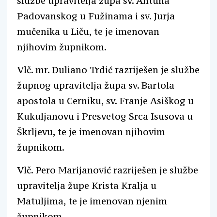
službe upravitelja župa sv. Antuna
Padovanskog u Fužinama i sv. Jurja
mučenika u Liču, te je imenovan
njihovim župnikom.
Vlč. mr. Đuliano Trdić razriješen je službe
župnog upravitelja župa sv. Bartola
apostola u Cerniku, sv. Franje Asiškog u
Kukuljanovu i Presvetog Srca Isusova u
Škrljevu, te je imenovan njihovim
župnikom.
Vlč. Pero Marijanović razriješen je službe
upravitelja župe Krista Kralja u
Matuljima, te je imenovan njenim
župnikom.