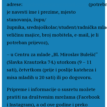
adrese:
nsmbresca2019@gmail.com
(potreb
je navesti ime i prezime, mjesto
stanovanja, župu/
župnika, srednjoškolac/student/radnička mla
veličinu majice, broj mobitela, e-mail, je li
potreban prijevoz),
– u Centru za mlade „Bl. Miroslav Bulešić“
(Slavka Krautzeka 74.) utorkom (9 – 11
sati), četvrtkom (prije i poslije kateheza i
misa mladih u 20 sati) ili po dogovoru.
Pripreme i informacije o susretu možete
pratiti na društvenim mrežama (Facebook
i Instagram), a od ove godine i preko