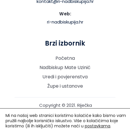
kontakt@ri-nadbiskupija.hr
Web:
ri-nadbiskupija.hr
Brzi izbornik
Početna
Nadbiskup Mate Uzinić
Uredi i povjerenstva
Župe i ustanove
Copyright © 2021. Riječka
nadbiskupija. Sva prava
Mi na našoj web stranici koristimo kolačiće kako bismo vam
pridržana.
pružili najbolje korisničko iskustvo. Više o kolačićima koje
koristimo (ili ih isključiti) možete naći u
postavkama
.