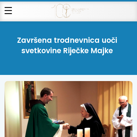
Završena trodnevnica uoči
svetkovine Riječke Majke