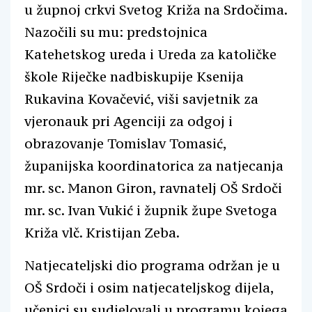
u župnoj crkvi Svetog Križa na Srdočima.
Nazočili su mu: predstojnica
Katehetskog ureda i Ureda za katoličke
škole Riječke nadbiskupije Ksenija
Rukavina Kovačević, viši savjetnik za
vjeronauk pri Agenciji za odgoj i
obrazovanje Tomislav Tomasić,
županijska koordinatorica za natjecanja
mr. sc. Manon Giron, ravnatelj OŠ Srdoči
mr. sc. Ivan Vukić i župnik župe Svetoga
Križa vlč. Kristijan Zeba.
Natjecateljski dio programa održan je u
OŠ Srdoči i osim natjecateljskog dijela,
učenici su sudjelovali u programu kojega