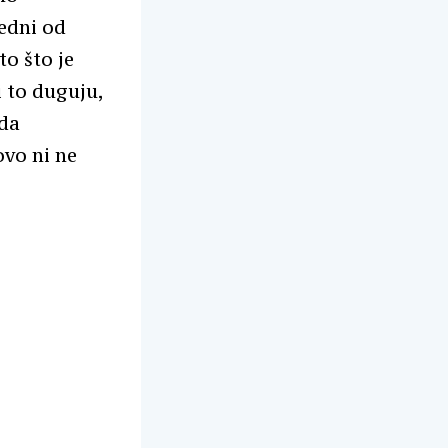
edni od
to što je
 to duguju,
 da
ovo ni ne