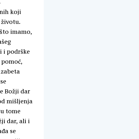
s
nih koji
životu.
 što imamo,
ašeg
i i podrške
u pomoć,
lizabeta
 se
e Božji dar
od mišljenja
h u tome
i dar, ali i
ađa se