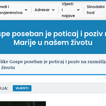
Vijesti
redi i
Sinodalni
Adresar
i
ovjerenstva
hod
najave
e poseban je poticaj i poziv 
Marije u našem životu
IJA:
VIJESTI