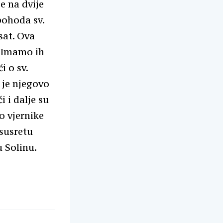
e na dvije
pohoda sv.
sat. Ova
 Imamo ih
i o sv.
 je njegovo
i i dalje su
o vjernike
 susretu
u Solinu.