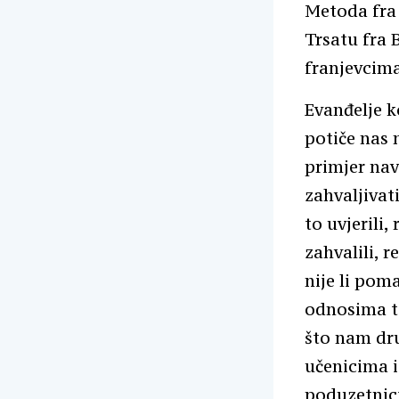
Metoda fra
Trsatu fra
franjevcima
Evanđelje k
potiče nas 
primjer nav
zahvaljivat
to uvjerili
zahvalili, 
nije li pom
odnosima to
što nam drug
učenicima i
poduzetnici