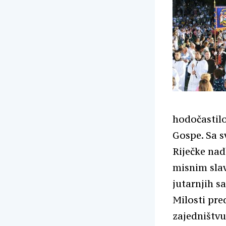
hodočastilo
Gospe. Sa s
Riječke nad
misnim slav
jutarnjih sa
Milosti pre
zajedništvu