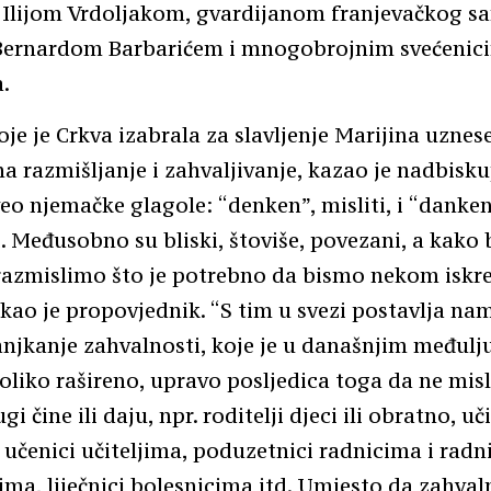
 Ilijom Vrdoljakom, gvardijanom franjevačkog s
 Bernardom Barbarićem i mnogobrojnim svećenici
.
oje je Crkva izabrala za slavljenje Marijina uzne
na razmišljanje i zahvaljivanje, kazao je nadbisk
eo njemačke glagole: “denken”, misliti, i “danken
i. Međusobno su bliski, štoviše, povezani, a kako
, razmislimo što je potrebno da bismo nekom iskr
rekao je propovjednik. “S tim u svezi postavlja nam
anjkanje zahvalnosti, koje je u današnjim međul
liko rašireno, upravo posljedica toga da ne mi
i čine ili daju, npr. roditelji djeci ili obratno, uči
 učenici učiteljima, poduzetnici radnicima i radni
ma, liječnici bolesnicima itd. Umjesto da zahval