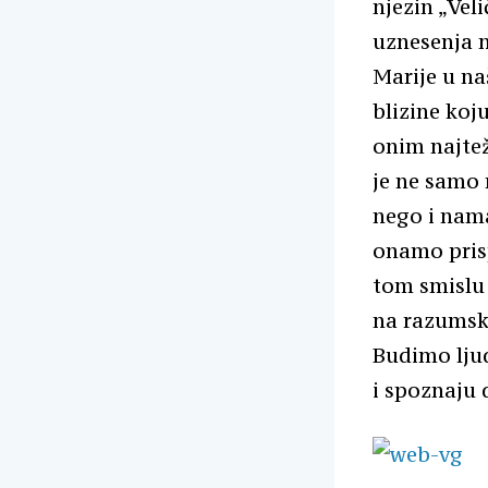
njezin „Vel
uznesenja n
Marije u na
blizine koj
onim najtež
je ne samo 
nego i nam
onamo prisp
tom smislu 
na razumsko
Budimo ljudi
i spoznaju d