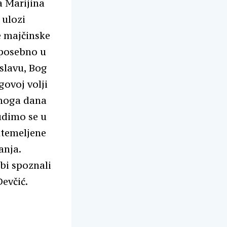
a Marijina
 ulozi
e majčinske
 posebno u
slavu, Bog
govoj volji
dnoga dana
udimo se u
 utemeljene
anja.
 bi spoznali
Devčić.