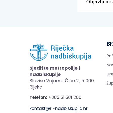
Objavljeno:
Br
Po
Nad
Sjedište metropolije i
nadbiskupije
Ure
Slaviše Vajnera Čiče 2, 51000
Žup
Rijeka
Telefon:
+385 51 581 200
kontakt@ri-nadbiskupija.hr