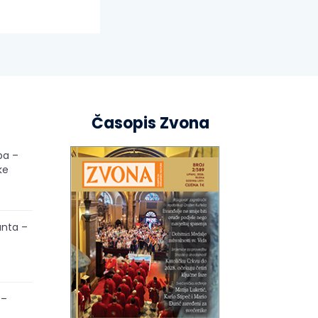
Časopis Zvona
pa –
ke
unta –
 –