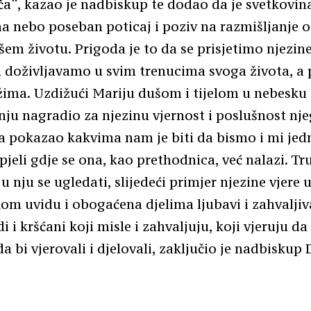
iča“, kazao je nadbiskup te dodao da je svetkovin
a nebo poseban poticaj i poziv na razmišljanje o
šem životu. Prigoda je to da se prisjetimo njezin
u doživljavamo u svim trenucima svoga života, a
ima. Uzdižući Mariju dušom i tijelom u nebesku 
nju nagradio za njezinu vjernost i poslušnost nje
a pokazao kakvima nam je biti da bismo i mi je
jeli gdje se ona, kao prethodnica, već nalazi. Tr
u nju se ugledati, slijedeći primjer njezine vjere
m uvidu i obogaćena djelima ljubavi i zahvaljiv
 i kršćani koji misle i zahvaljuju, koji vjeruju da
a bi vjerovali i djelovali, zaključio je nadbiskup 