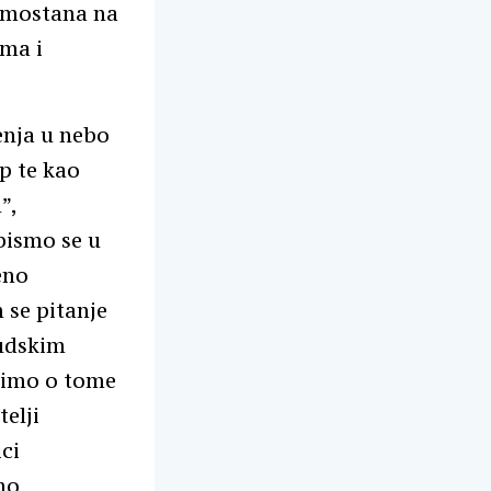
amostana na
ma i
senja u nebo
up te kao
”,
 bismo se u
eno
 se pitanje
judskim
slimo o tome
telji
ci
no