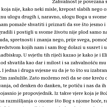
Zahvalnost je povezana 
koja nije, kako neki misle, krepost slabih nego o
tnu ulogu drugih i, naravno, ulogu Boga u svome 
am pomaže shvatiti i priznati da sve što jesmo i
radili i postigli u svome životu nije plod samo n
ruda, spretnosti i znanja nego, prije svega, pomoć
redstvom kojih nam i sam Bog dolazi u susret i 
adbiskup. U svjetlu tih riječi kazao je kako je i E
od shvatila kao dar i milost i sa zahvalnošću mu
 I jedna i druga svjesne su da je to što su izabran
ičim zaslužile. Zato možemo reći da se one kreću 
vanja, od denken do danken, te potiču i nas da i
ojasnio je propovjednik. Iz takve vjere koja je Božj
na razmišljanja o onome što Bog s njome hoće, r