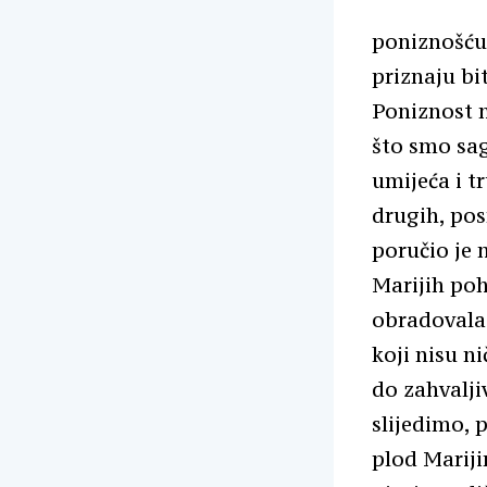
poniznošću 
priznaju bi
Poniznost n
što smo sag
umijeća i t
drugih, pos
poručio je n
Marijih poh
obradovala.
koji nisu n
do zahvalji
slijedimo, p
plod Mariji