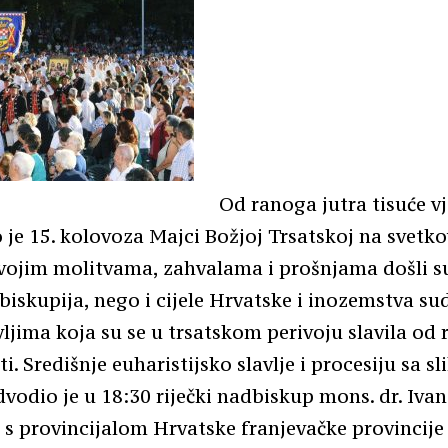
Od ranoga jutra tisuće v
 je 15. kolovoza Majci Božjoj Trsatskoj na svetko
vojim molitvama, zahvalama i prošnjama došli s
biskupija, nego i cijele Hrvatske i inozemstva su
ljima koja su se u trsatskom perivoju slavila od 
ti. Središnje euharistijsko slavlje i procesiju sa 
dvodio je u 18:30 riječki nadbiskup mons. dr. Ivan
 s provincijalom Hrvatske franjevačke provincije sv