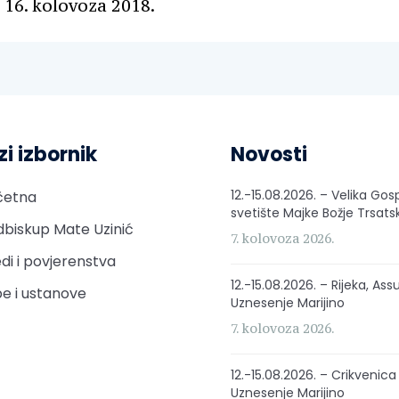
 16. kolovoza 2018.
zi izbornik
Novosti
12.-15.08.2026. – Velika Gos
četna
svetište Majke Božje Trsats
biskup Mate Uzinić
7. kolovoza 2026.
di i povjerenstva
12.-15.08.2026. – Rijeka, Ass
e i ustanove
Uznesenje Marijino
7. kolovoza 2026.
12.-15.08.2026. – Crikvenica
Uznesenje Marijino