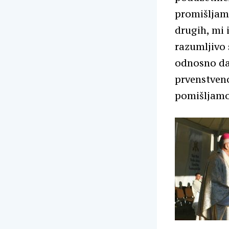
promišljam
drugih, mi 
razumljivo 
odnosno da
prvenstveno
pomišljamo