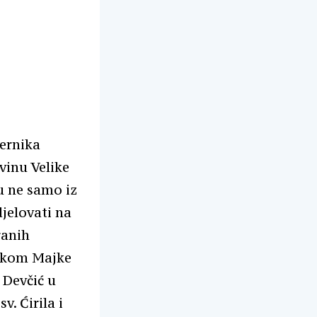
jernika
vinu Velike
u ne samo iz
djelovati na
ranih
slikom Majke
 Devčić u
. Ćirila i