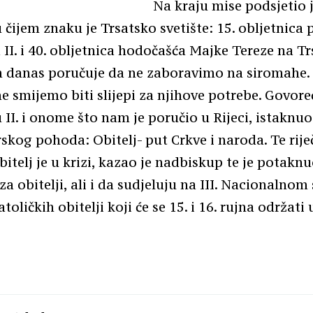
Na kraju mise podsjetio j
u čijem znaku je Trsatsko svetište: 15. obljetnica 
 II. i 40. obljetnica hodočašća Majke Tereze na Tr
m danas poručuje da ne zaboravimo na siromahe.
ne smijemo biti slijepi za njihove potrebe. Govoreć
 II. i onome što nam je poručio u Rijeci, istaknuo
skog pohoda: Obitelj- put Crkve i naroda. Te riječ
bitelj je u krizi, kazao je nadbiskup te je potaknu
za obitelji, ali i da sudjeluju na III. Nacionalnom
toličkih obitelji koji će se 15. i 16. rujna održati 