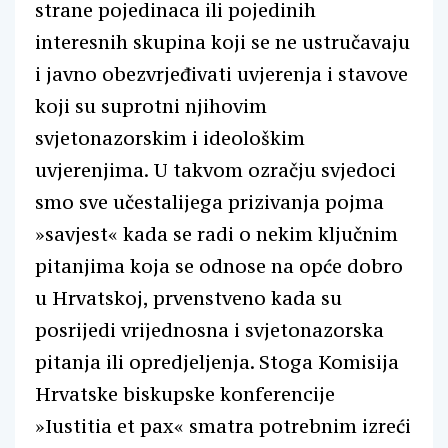
strane pojedinaca ili pojedinih
interesnih skupina koji se ne ustručavaju
i javno obezvrjeđivati uvjerenja i stavove
koji su suprotni njihovim
svjetonazorskim i ideološkim
uvjerenjima. U takvom ozračju svjedoci
smo sve učestalijega prizivanja pojma
»savjest« kada se radi o nekim ključnim
pitanjima koja se odnose na opće dobro
u Hrvatskoj, prvenstveno kada su
posrijedi vrijednosna i svjetonazorska
pitanja ili opredjeljenja. Stoga Komisija
Hrvatske biskupske konferencije
»Iustitia et pax« smatra potrebnim izreći