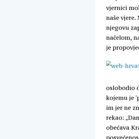
vjernici mo
naše vjere.
njegovu zap
načelom, na
je propovje
oslobodio d
kojemu je ‘
im jer ne zn
rekao: „Dan
obećava Kra
posvećenost