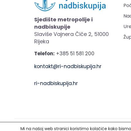
Po
Nad
Sjedište metropolije i
nadbiskupije
Ure
Slaviše Vajnera Čiče 2, 51000
Žup
Rijeka
Telefon:
+385 51 581 200
kontakt@ri-nadbiskupija.hr
ri-nadbiskupija.hr
Mi na našoj web stranici koristimo kolačiće kako bismo v
Copyright © 2021. Riječka nadbiskupija. Sva p