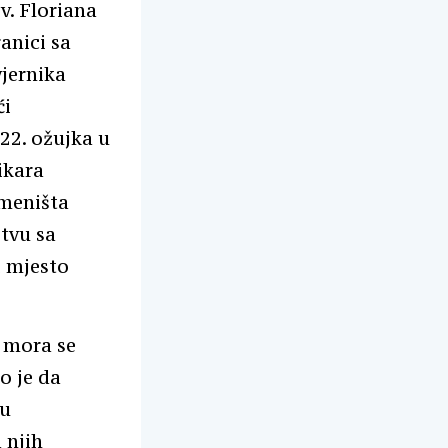
v. Floriana
anici sa
vjernika
ći
 22. ožujka u
ikara
emeništa
štvu sa
i mjesto
, mora se
o je da
vu
 njih