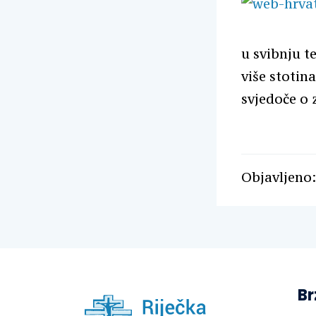
u svibnju t
više stotin
svjedoče o 
Objavljeno:
Br