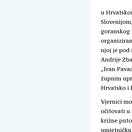
u Hrvatsko
Slovenijom,
goranskog k
organiziran
njoj je pod
Andrije Zba
„Ivan Pavao
župnim upra
Hrvatsko i 
Vjernici mor
očitovati u
križne puto
umjetničku 