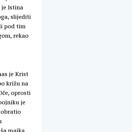
je Istina
a, slijediti
li pod tim
ogom, rekao
as je Krist
po križu na
Oče, oprosti
bojniku je
 obratio
u
aša majka,