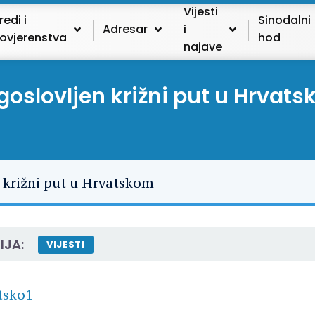
Vijesti
redi i
Sinodalni
Adresar
i
ovjerenstva
hod
najave
goslovljen križni put u Hrvat
IJA:
VIJESTI