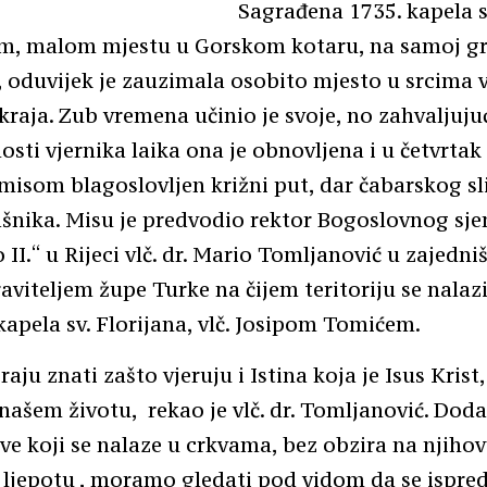
Sagrađena 1735. kapela s
m, malom mjestu u Gorskom kotaru, na samoj gr
 oduvijek je zauzimala osobito mjesto u srcima 
raja. Zub vremena učinio je svoje, no zahvaljuju
osti vjernika laika ona je obnovljena i u četvrtak
 misom blagoslovljen križni put, dar čabarskog sl
šnika. Misu je predvodio rektor Bogoslovnog sj
 II.“ u Rijeci vlč. dr. Mario Tomljanović u zajedni
viteljem župe Turke na čijem teritoriju se nalaz
kapela sv. Florijana, vlč. Josipom Tomićem.
aju znati zašto vjeruju i Istina koja je Isus Krist
 našem životu, rekao je vlč. dr. Tomljanović. Doda
ve koji se nalaze u crkvama, bez obzira na njiho
ljepotu , moramo gledati pod vidom da se ispred