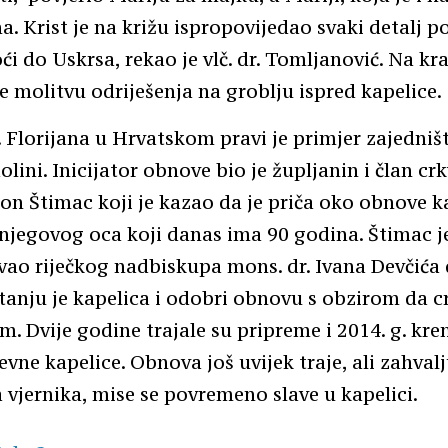
na. Krist je na križu ispropovijedao svaki detalj 
 do Uskrsa, rekao je vlč. dr. Tomljanović. Na kr
e molitvu odriješenja na groblju ispred kapelice.
. Florijana u Hrvatskom pravi je primjer zajedni
olini. Inicijator obnove bio je župljanin i član c
n Štimac koji je kazao da je priča oko obnove k
njegovog oca koji danas ima 90 godina. Štimac j
ao riječkog nadbiskupa mons. dr. Ivana Devčića
anju je kapelica i odobri obnovu s obzirom da cr
m. Dvije godine trajale su pripreme i 2014. g. kre
vne kapelice. Obnova još uvijek traje, ali zahvalj
vjernika, mise se povremeno slave u kapelici.