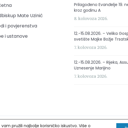
Prilagođeno Evanđelje 19. n
četna
kroz godinu A
biskup Mate Uzinić
8. kolovoza 2026.
di i povjerenstva
12.-15.08.2026. – Velika Gos
e i ustanove
svetište Majke Božje Trsats
7. kolovoza 2026.
12.-15.08.2026. – Rijeka, Ass
Uznesenje Marijino
7. kolovoza 2026.
am pružili najbolje korisničko iskustvo. Više o
rava pridržana.