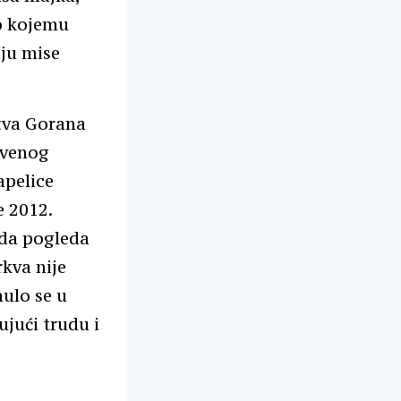
po kojemu
aju mise
štva Gorana
rkvenog
apelice
e 2012.
 da pogleda
kva nije
nulo se u
ujući trudu i