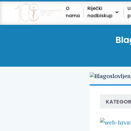
O
Riječki
U
nama
nadbiskup
p
Bla
KATEGOR