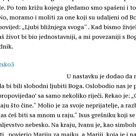
le. Po tom križu kojega gledamo smo spašeni i to 
 No, moramo i moliti za one koji su udaljeni od Bog
ovijed: „Ljubi bližnjega svoga“ . Kad bismo živje
š život bi bio jednostavniji, a mi povezaniji s B
dnik.
U nastavku je dodao da n
a bi bili slobodni ljubiti Boga. Oslobodio nas je 
propovijedao’ sa samo nekoliko riječi. Rekao je: „
aju što čine.“ Molio je za svoje neprijatelje, a raz
as ćeš biti sa mnom u raju.“ Isus grešniku koji se
ljevstvo nebesko. Na kraju, Ivanu je, kao simbol
i, povjerio Mariju za majku, a Mariji, koja je i n