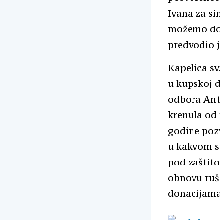
Ivana za si
možemo doći
predvodio j
Kapelica sv
u kupskoj d
odbora Anto
krenula od 
godine pozv
u kakvom st
pod zaštito
obnovu ruše
donacijama 