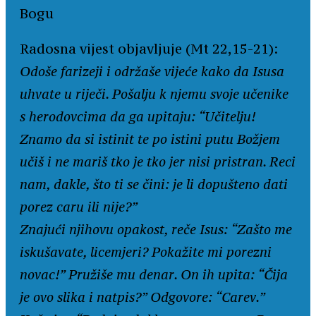
Bogu
Radosna vijest objavljuje (Mt 22,15-21):
Odoše farizeji i održaše vijeće kako da Isusa
uhvate u riječi. Pošalju k njemu svoje učenike
s herodovcima da ga upitaju: “Učitelju!
Znamo da si istinit te po istini putu Božjem
učiš i ne mariš tko je tko jer nisi pristran. Reci
nam, dakle, što ti se čini: je li dopušteno dati
porez caru ili nije?”
Znajući njihovu opakost, reče Isus: “Zašto me
iskušavate, licemjeri? Pokažite mi porezni
novac!” Pružiše mu denar. On ih upita: “Čija
je ovo slika i natpis?” Odgovore: “Carev.”