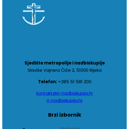
Sjedište metropolije i nadbiskupije
Slaviše Vajnera Čiče 2, 51000 Rijeka
Telefon:
+385 51 581 200
kontakt@ri-nadbiskupija.hr
ri-nadbiskupija.hr
Brzi izbornik
Početna