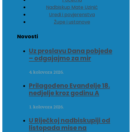
Nadbiskup Mate Uzinić
Uredi i povjerenstva
Župe i ustanove
Novosti
Uz proslavu Dana pobjede
– odgajajmo za mir
4. kolovoza 2026.
Prilagođeno Evanđelje 18.
nedjelje kroz godinu A
1. kolovoza 2026.
U Riječkoj nadbiskupiji od
listopada mise na