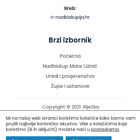
Web:
ri-nadbiskupija.hr
Brzi izbornik
Početna
Nadbiskup Mate Uzinić
Uredi i povjerenstva
Župe i ustanove
Copyright © 2021. Riječka
nadbiskupija. Sva prava
Mi na našoj web stranici koristimo kolačiće kako bismo vam
pridržana.
pružili najbolje korisničko iskustvo. Više o kolačićima koje
koristimo (ili ih isključiti) možete naći u
postavkama
.
Izrada i održavanje: Creative Media™