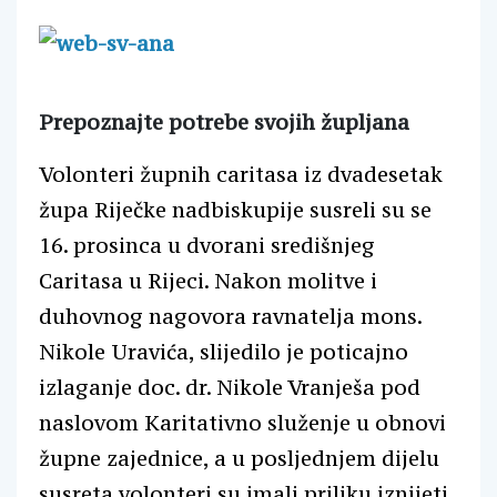
Prepoznajte potrebe svojih župljana
Volonteri župnih caritasa iz dvadesetak
župa Riječke nadbiskupije susreli su se
16. prosinca u dvorani središnjeg
Caritasa u Rijeci. Nakon molitve i
duhovnog nagovora ravnatelja mons.
Nikole Uravića, slijedilo je poticajno
izlaganje doc. dr. Nikole Vranješa pod
naslovom Karitativno služenje u obnovi
župne zajednice, a u posljednjem dijelu
susreta volonteri su imali priliku iznijeti