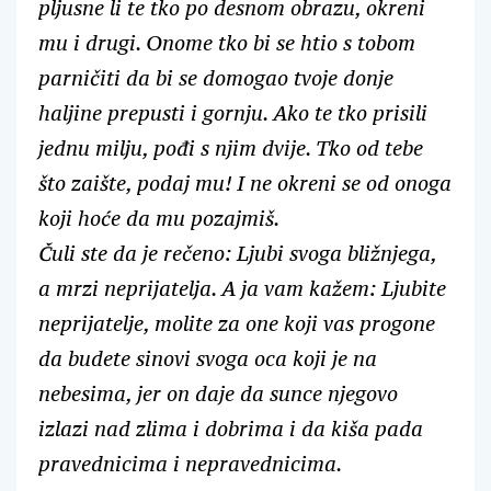
pljusne li te tko po desnom obrazu, okreni
mu i drugi. Onome tko bi se htio s tobom
parničiti da bi se domogao tvoje donje
haljine prepusti i gornju. Ako te tko prisili
jednu milju, pođi s njim dvije. Tko od tebe
što zaište, podaj mu! I ne okreni se od onoga
koji hoće da mu pozajmiš.
Čuli ste da je rečeno: Ljubi svoga bližnjega,
a mrzi neprijatelja. A ja vam kažem: Ljubite
neprijatelje, molite za one koji vas progone
da budete sinovi svoga oca koji je na
nebesima, jer on daje da sunce njegovo
izlazi nad zlima i dobrima i da kiša pada
pravednicima i nepravednicima.