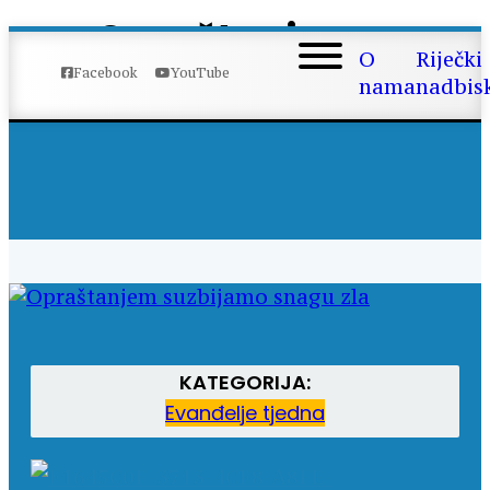
Opraštanjem
suzbijamo snagu
O
Riječki
Facebook
YouTube
zla
nama
nadbis
KATEGORIJA:
Evanđelje tjedna