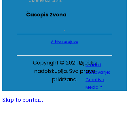
7. kolovoza 2026.
Časopis Zvona
Arhiva brojeva
Copyright © 2021. Riječka
Izrada i
nadbiskupija. Sva prava
održavanje:
pridržana.
Creative
Media™
Skip to content