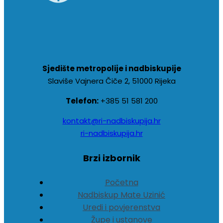
Sjedište metropolije i nadbiskupije
Slaviše Vajnera Čiče 2, 51000 Rijeka
Telefon:
+385 51 581 200
kontakt@ri-nadbiskupija.hr
ri-nadbiskupija.hr
Brzi izbornik
Početna
Nadbiskup Mate Uzinić
Uredi i povjerenstva
Župe i ustanove