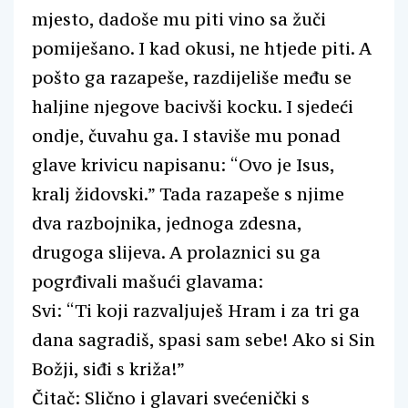
mjesto, dadoše mu piti vino sa žuči
pomiješano. I kad okusi, ne htjede piti. A
pošto ga razapeše, razdijeliše među se
haljine njegove bacivši kocku. I sjedeći
ondje, čuvahu ga. I staviše mu ponad
glave krivicu napisanu: “Ovo je Isus,
kralj židovski.” Tada razapeše s njime
dva razbojnika, jednoga zdesna,
drugoga slijeva. A prolaznici su ga
pogrđivali mašući glavama:
Svi: “Ti koji razvaljuješ Hram i za tri ga
dana sagradiš, spasi sam sebe! Ako si Sin
Božji, siđi s križa!”
Čitač: Slično i glavari svećenički s