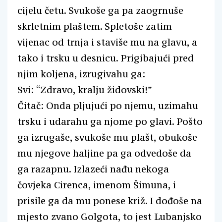
cijelu četu. Svukoše ga pa zaogrnuše
skrletnim plaštem. Spletoše zatim
vijenac od trnja i staviše mu na glavu, a
tako i trsku u desnicu. Prigibajući pred
njim koljena, izrugivahu ga:
Svi: “Zdravo, kralju židovski!”
Čitač: Onda pljujući po njemu, uzimahu
trsku i udarahu ga njome po glavi. Pošto
ga izrugaše, svukoše mu plašt, obukoše
mu njegove haljine pa ga odvedoše da
ga razapnu. Izlazeći nađu nekoga
čovjeka Cirenca, imenom Šimuna, i
prisile ga da mu ponese križ. I dođoše na
mjesto zvano Golgota, to jest Lubanjsko