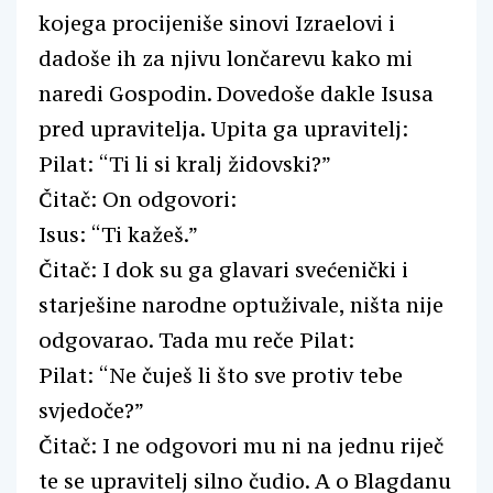
kojega procijeniše sinovi Izraelovi i
dadoše ih za njivu lončarevu kako mi
naredi Gospodin. Dovedoše dakle Isusa
pred upravitelja. Upita ga upravitelj:
Pilat: “Ti li si kralj židovski?”
Čitač: On odgovori:
Isus: “Ti kažeš.”
Čitač: I dok su ga glavari svećenički i
starješine narodne optuživale, ništa nije
odgovarao. Tada mu reče Pilat:
Pilat: “Ne čuješ li što sve protiv tebe
svjedoče?”
Čitač: I ne odgovori mu ni na jednu riječ
te se upravitelj silno čudio. A o Blagdanu