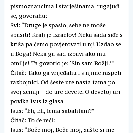
pismoznancima i starješinama, rugajući
se, govorahu:
Svi: “Druge je spasio, sebe ne može
spasiti! Kralj je Izraelov! Neka sada siđe s
križa pa ćemo povjerovati u nj! Uzdao se
u Boga! Neka ga sad izbavi ako mu
omilje! Ta govorio je: ‘Sin sam Božji!'”
Čitač: Tako ga vrijeđahu i s njime raspeti
razbojnici. Od šeste ure nasta tama po
svoj zemlji – do ure devete. O devetoj uri
povika Isus iz glasa
Isus: “Eli, Eli, lema sabahtani?”
Čitač: To će reći:
Isus: “Bože moj, Bože moj, zašto si me