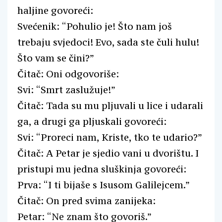
haljine govoreći:
Svećenik: “Pohulio je! Što nam još
trebaju svjedoci! Evo, sada ste čuli hulu!
Što vam se čini?”
Čitač: Oni odgovoriše:
Svi: “Smrt zaslužuje!”
Čitač: Tada su mu pljuvali u lice i udarali
ga, a drugi ga pljuskali govoreći:
Svi: “Proreci nam, Kriste, tko te udario?”
Čitač: A Petar je sjedio vani u dvorištu. I
pristupi mu jedna sluškinja govoreći:
Prva: “I ti bijaše s Isusom Galilejcem.”
Čitač: On pred svima zanijeka:
Petar: “Ne znam što govoriš.”