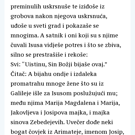
preminulih uskrsnuše te iziđoše iz
grobova nakon njegova uskrsnuća,
uđoše u sveti grad i pokazaše se
mnogima. A satnik i oni koji su s njime
čuvali Isusa vidješe potres i što se zbiva,
silno se prestrašiše i rekoše:
Svi: “Uistinu, Sin Božji bijaše ovaj.”
Čitač: A bijahu ondje i izdaleka
promatrahu mnoge žene što su iz
Galileje išle za Isusom poslužujući mu;
među njima Marija Magdalena i Marija,
Jakovljeva i Josipova majka, i majka
sinova Zebedejevih. Uvečer dođe neki
bogat čovjek iz Arimateje, imenom Josip,