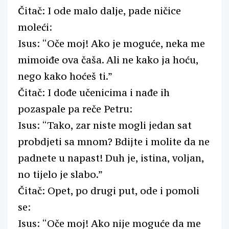
Čitač: I ode malo dalje, pade ničice
moleći:
Isus: “Oče moj! Ako je moguće, neka me
mimoiđe ova čaša. Ali ne kako ja hoću,
nego kako hoćeš ti.”
Čitač: I dođe učenicima i nađe ih
pozaspale pa reče Petru:
Isus: “Tako, zar niste mogli jedan sat
probdjeti sa mnom? Bdijte i molite da ne
padnete u napast! Duh je, istina, voljan,
no tijelo je slabo.”
Čitač: Opet, po drugi put, ode i pomoli
se:
Isus: “Oče moj! Ako nije moguće da me