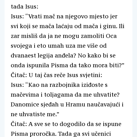
tada Isus:
Isus: “Vrati mač na njegovo mjesto jer
svi koji se mača laćaju od mača i ginu. Ili
zar misliš da ja ne mogu zamoliti Oca
svojega i eto umah uza me više od
dvanaest legija anđela? No kako bi se
onda ispunila Pisma da tako mora biti?”
Čitač: U taj čas reče Isus svjetini:
Isus: “Kao na razbojnika iziđoste s
mačevima i toljagama da me uhvatite?
Danomice sjeđah u Hramu naučavajući i
ne uhvatiste me.”
Čitač: A sve se to dogodilo da se ispune
Pisma proročka. Tada ga svi učenici