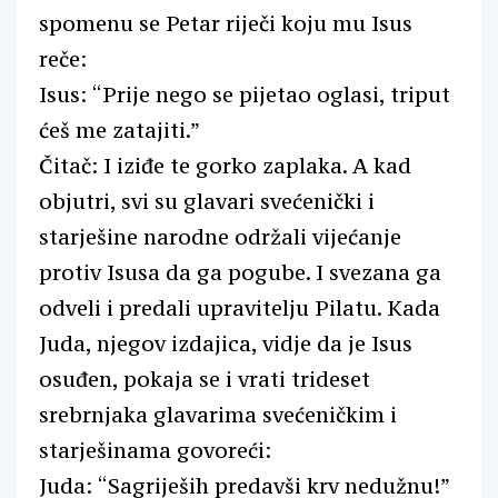
spomenu se Petar riječi koju mu Isus
reče:
Isus: “Prije nego se pijetao oglasi, triput
ćeš me zatajiti.”
Čitač: I iziđe te gorko zaplaka. A kad
objutri, svi su glavari svećenički i
starješine narodne održali vijećanje
protiv Isusa da ga pogube. I svezana ga
odveli i predali upravitelju Pilatu. Kada
Juda, njegov izdajica, vidje da je Isus
osuđen, pokaja se i vrati trideset
srebrnjaka glavarima svećeničkim i
starješinama govoreći:
Juda: “Sagriješih predavši krv nedužnu!”