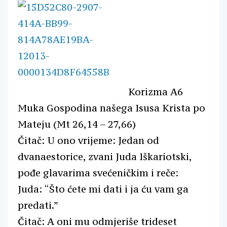
Korizma A6
Muka Gospodina našega Isusa Krista po
Mateju (Mt 26,14 – 27,66)
Čitač: U ono vrijeme: Jedan od
dvanaestorice, zvani Juda Iškariotski,
pođe glavarima svećeničkim i reče:
Juda: “Što ćete mi dati i ja ću vam ga
predati.”
Čitač: A oni mu odmjeriše trideset