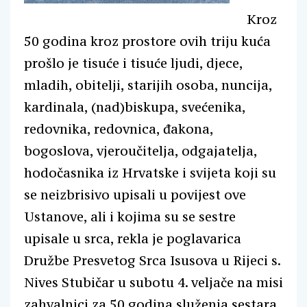
Kroz
50 godina kroz prostore ovih triju kuća
prošlo je tisuće i tisuće ljudi, djece,
mladih, obitelji, starijih osoba, nuncija,
kardinala, (nad)biskupa, svećenika,
redovnika, redovnica, đakona,
bogoslova, vjeroučitelja, odgajatelja,
hodočasnika iz Hrvatske i svijeta koji su
se neizbrisivo upisali u povijest ove
Ustanove, ali i kojima su se sestre
upisale u srca, rekla je poglavarica
Družbe Presvetog Srca Isusova u Rijeci s.
Nives Stubičar u subotu 4. veljače na misi
zahvalnici za 50 godina služenja sestara