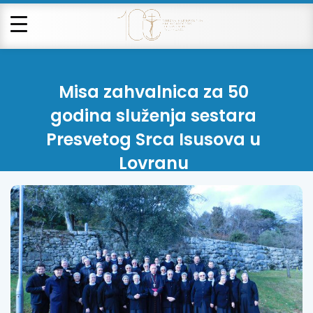
Misa zahvalnica za 50
godina služenja sestara
Presvetog Srca Isusova u
Lovranu