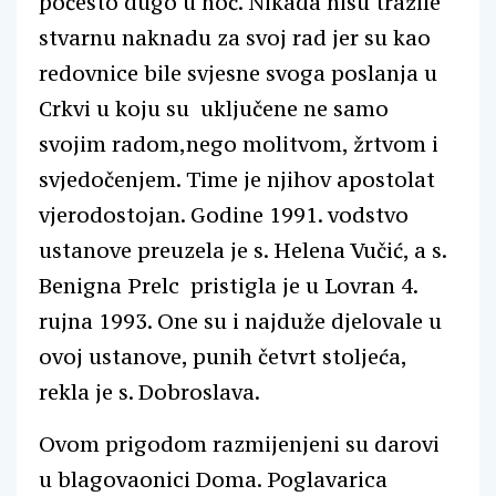
počesto dugo u noć. Nikada nisu tražile
stvarnu naknadu za svoj rad jer su kao
redovnice bile svjesne svoga poslanja u
Crkvi u koju su uključene ne samo
svojim radom,nego molitvom, žrtvom i
svjedočenjem. Time je njihov apostolat
vjerodostojan. Godine 1991. vodstvo
ustanove preuzela je s. Helena Vučić, a s.
Benigna Prelc pristigla je u Lovran 4.
rujna 1993. One su i najduže djelovale u
ovoj ustanove, punih četvrt stoljeća,
rekla je s. Dobroslava.
Ovom prigodom razmijenjeni su darovi
u blagovaonici Doma. Poglavarica