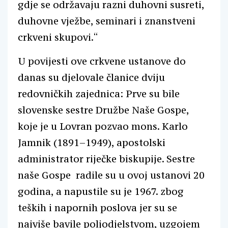
gdje se održavaju razni duhovni susreti,
duhovne vježbe, seminari i znanstveni
crkveni skupovi.“
U povijesti ove crkvene ustanove do
danas su djelovale članice dviju
redovničkih zajednica: Prve su bile
slovenske sestre Družbe Naše Gospe,
koje je u Lovran pozvao mons. Karlo
Jamnik (1891–1949), apostolski
administrator riječke biskupije. Sestre
naše Gospe radile su u ovoj ustanovi 20
godina, a napustile su je 1967. zbog
teških i napornih poslova jer su se
najviše bavile poljodjelstvom, uzgojem