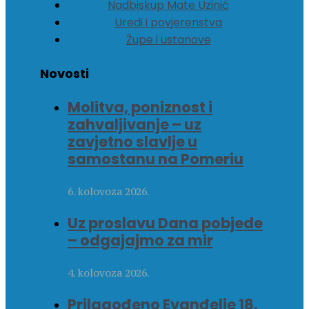
Nadbiskup Mate Uzinić
Uredi i povjerenstva
Župe i ustanove
Novosti
Molitva, poniznost i
zahvaljivanje – uz
zavjetno slavlje u
samostanu na Pomeriu
6. kolovoza 2026.
Uz proslavu Dana pobjede
– odgajajmo za mir
4. kolovoza 2026.
Prilagođeno Evanđelje 18.