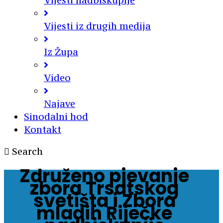
Vijesti nadbiskupije
Vijesti iz drugih medija
Iz Župa
Video
Najave
Sinodalni hod
Kontakt
Search
Združeno pjevanje
zbora Trsatskog
svetišta i Zbora
mladih Riječke