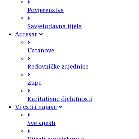
Povjerenstva
Savjetodavna tijela
Adresar
Ustanove
Redovničke zajednice
Župe
Karitativne djelatnosti
Vijesti i najave
Sve vijesti