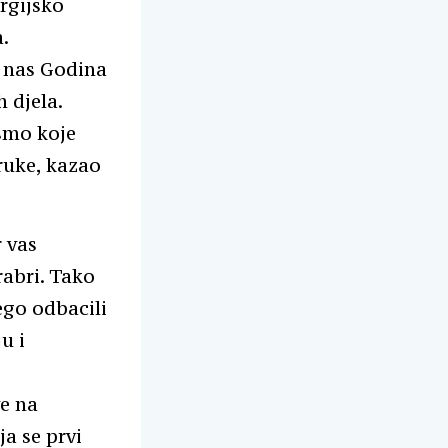
urgijsko
.
a nas Godina
 djela.
ismo koje
ruke, kazao
 vas
rabri. Tako
nego odbacili
u i
e na
ja se prvi