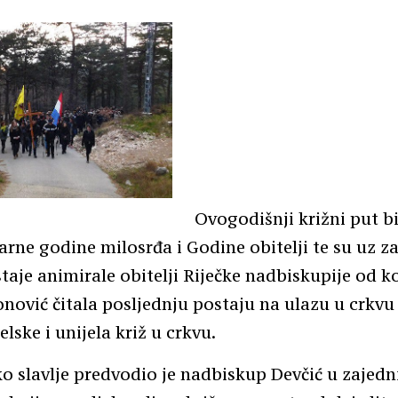
Ovogodišnji križni put bi
arne godine milosrđa i Godine obitelji te su uz z
taje animirale obitelji Riječke nadbiskupije od ko
onović čitala posljednju postaju na ulazu u crkv
lske i unijela križ u crkvu.
ko slavlje predvodio je nadbiskup Devčić u zajedn