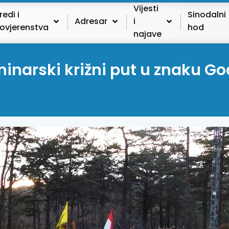
Vijesti
redi i
Sinodalni
Adresar
i
ovjerenstva
hod
najave
laninarski križni put u znaku 