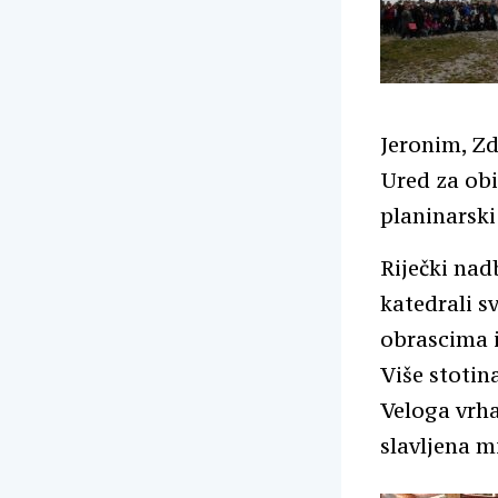
Jeronim, Zd
Ured za obit
planinarsk
Riječki nad
katedrali s
obrascima i
Više stotin
Veloga vrha
slavljena m