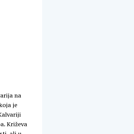
varija na
koja je
alvariji
ba. Križeva
ti, ali u