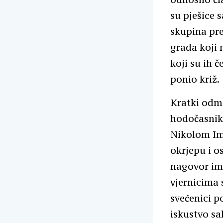
su pješice 
skupina pre
grada koji n
koji su ih č
ponio križ.
Kratki odmo
hodočasnike
Nikolom Im
okrjepu i o
nagovor ima
vjernicima 
svećenici p
iskustvo sa