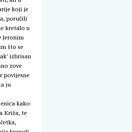
ije koji je
a, poručili
e kretalo u
D Jeronim
im što se
jak’ izbrisan
šno zove
ir povijesne
ta ju
jenica kako
 Križa, te
očetka,
ije krenuli