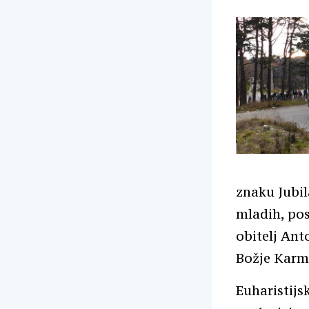
znaku Jubil
mladih, pos
obitelj Ant
Božje Karme
Euharistijs