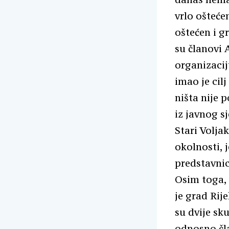
vrlo ošteće
oštećen i gr
su članovi 
organizacij
imao je cil
ništa nije p
iz javnog s
Stari Volja
okolnosti, j
predstavnic
Osim toga, 
je grad Rij
su dvije sk
odnosno čla