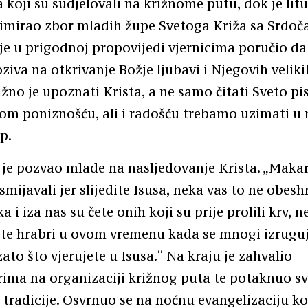
 koji su sudjelovali na križnome putu, dok je lit
imirao zbor mladih župe Svetoga Križa sa Srdoča
e u prigodnoj propovijedi vjernicima poručio d
ziva na otkrivanje Božje ljubavi i Njegovih velikih
žno je upoznati Krista, a ne samo čitati Sveto p
kom poniznošću, ali i radošću trebamo uzimati u 
p.
je pozvao mlade na nasljedovanje Krista. „Makar
ismijavali jer slijedite Isusa, neka vas to ne obesh
a i iza nas su čete onih koji su prije prolili krv, 
ite hrabri u ovom vremenu kada se mnogi izruguj
zato što vjerujete u Isusa.“ Na kraju je zahvalio
ima na organizaciji križnog puta te potaknuo sv
 tradicije. Osvrnuo se na noćnu evangelizaciju ko