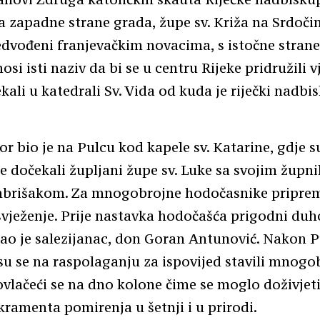
sa zapadne strane grada, župe sv. Križa na Srdoči
dvođeni franjevačkim novacima, s istočne strane 
osi isti naziv da bi se u centru Rijeke pridružili 
ekali u katedrali Sv. Vida od kuda je riječki nadbi
r bio je na Pulcu kod kapele sv. Katarine, gdje s
 dočekali župljani župe sv. Luke sa svojim žup
brišakom. Za mnogobrojne hodočasnike pripremi
svježenje. Prije nastavka hodočašća prigodni duh
o je salezijanac, don Goran Antunović. Nakon P
su se na raspolaganju za ispovijed stavili mnogo
ovlačeći se na dno kolone čime se moglo doživje
kramenta pomirenja u šetnji i u prirodi.