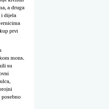
ma, a druga
i dijela
vjernicima
skup prvi
u
nikom mons.
li su
ovni
ulca,
brojni
ti posebno