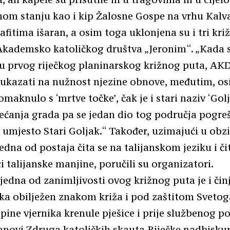
nom stanju kao i kip Žalosne Gospe na vrhu Kalvar
afitima išaran, a osim toga uklonjena su i tri križ
Akademsko katoličkog društva „Jeronim“. „Kada s
u prvog riječkog planinarskog križnog puta, AK
j ukazati na nužnost njezine obnove, međutim, os
omaknulo s ‘mrtve točke’, čak je i stari naziv ‘Gol
jećanja grada pa se jedan dio tog područja pogre
k umjesto Stari Goljak.“ Također, uzimajući u obz
edna od postaja čita se na talijanskom jeziku i či
i talijanske manjine, poručili su organizatori.
jedna od zanimljivosti ovog križnog puta je i čin
eka obilježen znakom križa i pod zaštitom Svetoga
upine vjernika krenule pješice i prije službenog p
novi Zdruga katoličkih skauta Riječke nadbiskup