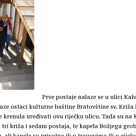
Prve postaje nalaze se u ulici Kal
laze ostaci kulturne baštine Bratovštine sv. Križa 
 krenula uređivati ovu riječku ulicu. Tada su na K
 tri križa i sedam postaja, te kapela Božjega gro
ali kapele su prisutne ili u tragovima ili u cijelos