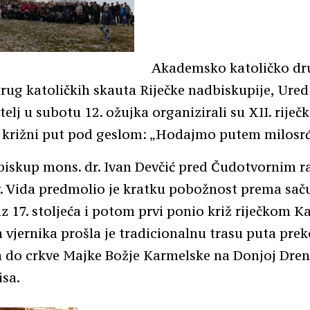
Akademsko katoličko dr
rug katoličkih skauta Riječke nadbiskupije, Ured
elj u subotu 12. ožujka organizirali su XII. riječk
i križni put pod geslom: „Hodajmo putem milosrđ
biskup mons. dr. Ivan Devčić pred Čudotvornim 
v. Vida predmolio je kratku pobožnost prema sa
z 17. stoljeća i potom prvi ponio križ riječkom K
a vjernika prošla je tradicionalnu trasu puta prek
 do crkve Majke Božje Karmelske na Donjoj Dreno
isa.