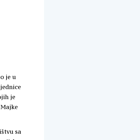
o je u
ajednice
jih je
u Majke
ištvu sa