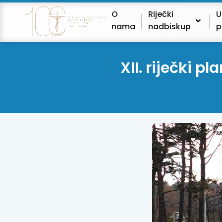
O
Riječki
U
nama
nadbiskup
p
XII. riječki p