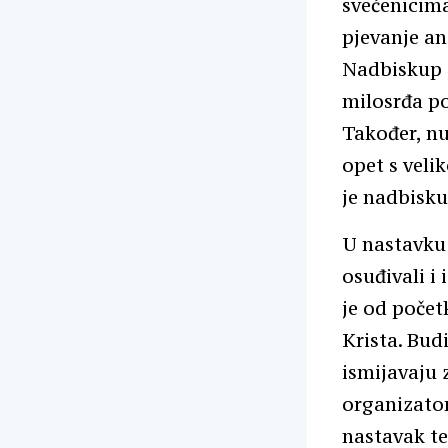
svećenicima
pjevanje an
Nadbiskup j
milosrđa po
Također, nu
opet s veli
je nadbisku
U nastavku 
osuđivali i 
je od početk
Krista. Bud
ismijavaju 
organizator
nastavak te