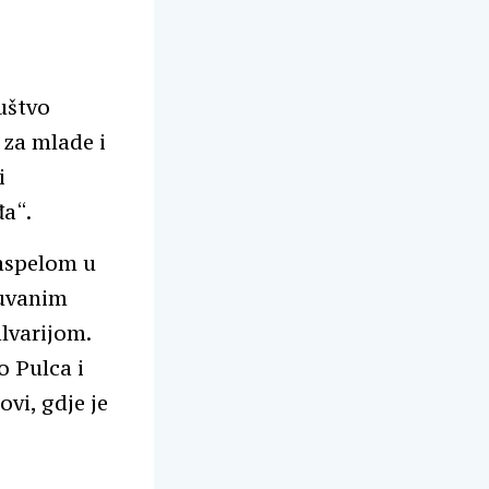
uštvo
 za mlade i
i
a“.
raspelom u
čuvanim
alvarijom.
o Pulca i
vi, gdje je