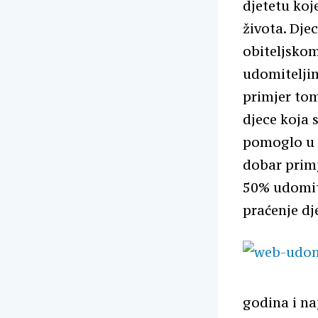
djetetu koj
života. Dje
obiteljskom
udomiteljim
primjer tom
djece koja 
pomoglo u 
dobar primj
50% udomite
praćenje d
godina i na