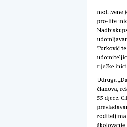
molitvene j
pro-life ini
Nadbiskupsk
udomljavanj
Turković te
udomiteljic
riječke ini
Udruga „Da
članova, re
55 djece. C
prevladavan
roditeljima
školovanje 