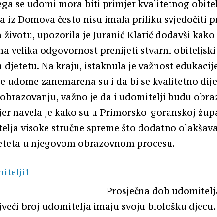
ega se udomi mora biti primjer kvalitetnog obite
ca iz Domova često nisu imala priliku svjedočiti 
 životu, upozorila je Juranić Klarić dodavši kako 
a velika odgovornost prenijeti stvarni obiteljski ž
 djetetu. Na kraju, istaknula je važnost edukacije
se udome zanemarena su i da bi se kvalitetno dijet
obrazovanju, važno je da i udomitelji budu obra
er navela je kako su u Primorsko-goranskoj župa
lja visoke stručne spreme što dodatno olakšava
jeteta u njegovom obrazovnom procesu.
Prosječna dob udomitelja
jveći broj udomitelja imaju svoju biološku djecu.