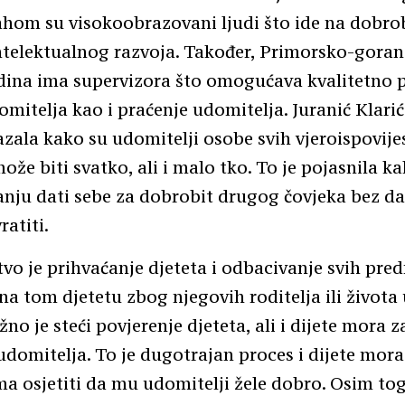
hom su visokoobrazovani ljudi što ide na dobrobi
ntelektualnog razvoja. Također, Primorsko-gora
edina ima supervizora što omogućava kvalitetno 
mitelja kao i praćenje udomitelja. Juranić Klarić
zala kako su udomitelji osobe svih vjeroispovijes
ože biti svatko, ali i malo tko. To je pojasnila ka
anju dati sebe za dobrobit drugog čovjeka bez da
ratiti.
vo je prihvaćanje djeteta i odbacivanje svih pre
ana tom djetetu zbog njegovih roditelja ili život
no je steći povjerenje djeteta, ali i dijete mora z
udomitelja. To je dugotrajan proces i dijete mora
 osjetiti da mu udomitelji žele dobro. Osim tog