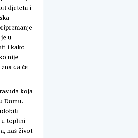
t djeteta i
nska
pripremanje
 je u
ti i kako
ko nije
 zna da će
drasuda koja
a u Domu.
adobiti
 u toplini
a, naš život