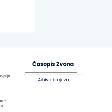
Časopis Zvona
edjelje
Arhiva brojeva
pa –
ke