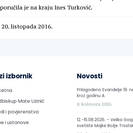
 poručila je na kraju Ines Turković.
 20. listopada 2016.
zi izbornik
Novosti
Prilagođeno Evanđelje 19. n
četna
kroz godinu A
biskup Mate Uzinić
8. kolovoza 2026.
di i povjerenstva
12.-15.08.2026. – Velika Gos
e i ustanove
svetište Majke Božje Trsats