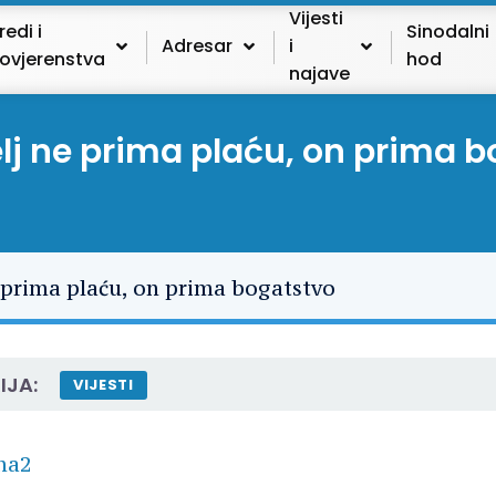
Vijesti
redi i
Sinodalni
Adresar
i
ovjerenstva
hod
najave
j ne prima plaću, on prima b
IJA:
VIJESTI