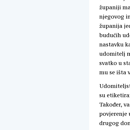
županiji ma
njegovog i
županija j
budućih udo
nastavku ka
udomitelj m
svatko u st
mu se išta v
Udomiteljst
su etiketir
Također, važ
povjerenje 
drugog doma