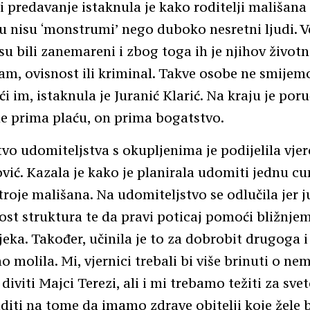
i predavanje istaknula je kako roditelji mališana 
 nisu ‘monstrumi’ nego duboko nesretni ljudi. Ve
 su bili zanemareni i zbog toga ih je njihov život
am, ovisnost ili kriminal. Takve osobe ne smijemo
 im, istaknula je Juranić Klarić. Na kraju je poru
e prima plaću, on prima bogatstvo.
tvo udomiteljstva s okupljenima je podijelila vjer
vić. Kazala je kako je planirala udomiti jednu cu
troje mališana. Na udomiteljstvo se odlučila jer j
ost struktura te da pravi poticaj pomoći bližnj
jeka. Također, učinila je to za dobrobit drugoga i
 molila. Mi, vjernici trebali bi više brinuti o n
iviti Majci Terezi, ali i mi trebamo težiti za svet
iti na tome da imamo zdrave obitelji koje žele b