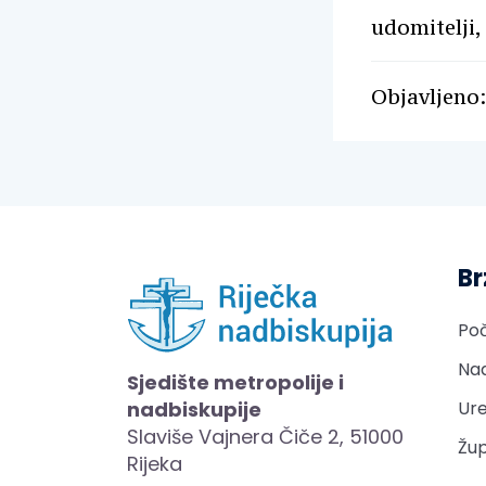
udomitelji,
Objavljeno:
Br
Po
Nad
Sjedište metropolije i
nadbiskupije
Ure
Slaviše Vajnera Čiče 2, 51000
Žup
Rijeka