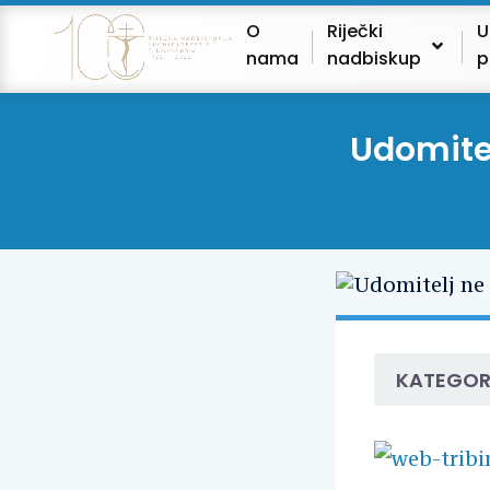
O
Riječki
U
nama
nadbiskup
p
Udomitel
KATEGOR