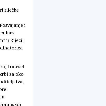
i riječke
Posvajanje i
ca Ines
 u Rijeci i
rdinatorica
oj trideset
skrbi za oko
oditeljstva,
ore
aju
-goranskoj