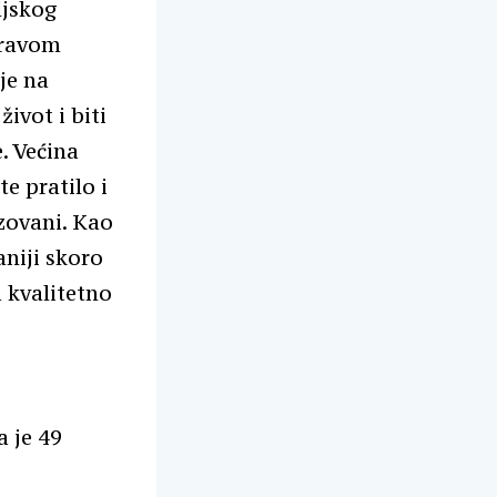
ljskog
pravom
je na
ivot i biti
. Većina
e pratilo i
zovani. Kao
niji skoro
 kvalitetno
 je 49