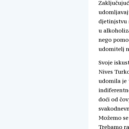
Zaključujuć
udomljavaju
djetinjstvu
u alkoholiz
nego pomoći
udomitelj n
Svoje iskus
Nives Turko
udomila je 
indiferentn
doći od čov
svakodnevno
Možemo se d
Trebamo rad