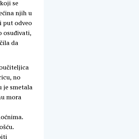
koji se
ćina njih u
ni put odveo
 osuđivati,
čila da
oučiteljica
ricu, no
u je smetala
emu mora
emoćnima.
ošću.
iti