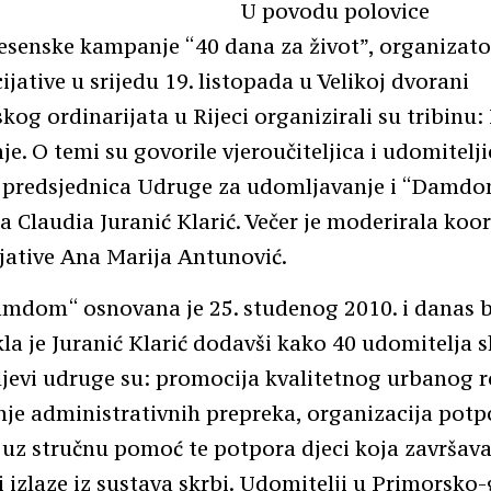
U povodu polovice
esenske kampanje “40 dana za život”, organizator
cijative u srijedu 19. listopada u Velikoj dvorani
og ordinarijata u Rijeci organizirali su tribinu: 
e. O temi su govorile vjeroučiteljica i udomitelji
 predsjednica Udruge za udomljavanje i “Damdom”
a Claudia Juranić Klarić. Večer je moderirala koo
cijative Ana Marija Antunović.
mdom“ osnovana je 25. studenog 2010. i danas br
kla je Juranić Klarić dodavši kako 40 udomitelja 
iljevi udruge su: promocija kvalitetnog urbanog r
je administrativnih prepreka, organizacija potp
 uz stručnu pomoć te potpora djeci koja završav
i izlaze iz sustava skrbi. Udomitelji u Primorsko