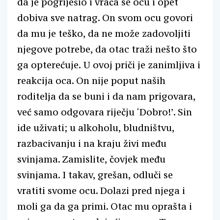
da je pogriješio i vraća se ocu i opet
dobiva sve natrag. On svom ocu govori
da mu je teško, da ne može zadovoljiti
njegove potrebe, da otac traži nešto što
ga opterećuje. U ovoj priči je zanimljiva i
reakcija oca. On nije poput naših
roditelja da se buni i da nam prigovara,
već samo odgovara riječju ‘Dobro!’. Sin
ide uživati; u alkoholu, bludništvu,
razbacivanju i na kraju živi među
svinjama. Zamislite, čovjek među
svinjama. I takav, grešan, odluči se
vratiti svome ocu. Dolazi pred njega i
moli ga da ga primi. Otac mu oprašta i