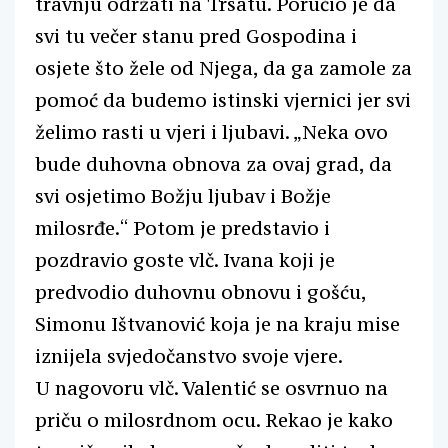
travnju održati na Trsatu. Poručio je da
svi tu večer stanu pred Gospodina i
osjete što žele od Njega, da ga zamole za
pomoć da budemo istinski vjernici jer svi
želimo rasti u vjeri i ljubavi. „Neka ovo
bude duhovna obnova za ovaj grad, da
svi osjetimo Božju ljubav i Božje
milosrđe.“ Potom je predstavio i
pozdravio goste vlč. Ivana koji je
predvodio duhovnu obnovu i gošću,
Simonu Ištvanović koja je na kraju mise
iznijela svjedočanstvo svoje vjere.
U nagovoru vlč. Valentić se osvrnuo na
priču o milosrdnom ocu. Rekao je kako