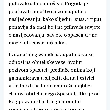
putovalo silno mnoštvo. Prigoda je
poučavati mnoštvo nizom uputa o
nasljedovanju, kako slijediti Isusa. Triput
ponavlja da onaj koji ne prihvaća savjete
o nasljedovanju, savjete o spasenju »ne
može biti Isusov učenik«.
Iz današnjeg evanđelja: uputa prva se
odnosi na obiteljske veze. Svojim
pozivom Spasitelj predlaže onima koji
ga namjeravaju slijediti da na ljestvici
vrijednosti ne budu najdraži, najbliži
članovi obitelji, nego Spasitelj. Tko je od
Bog pozvan slijediti ga mora biti
spreman odreći se osjećaja prema