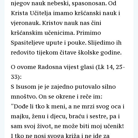
njegov nauk nebeski, spasonosan. Od
Krista Učitelja imamo kršćanski nauk i
vjeronauk. Kristov nauk nas čini
kršćanskim učenicima. Primimo
Spasiteljeve upute i pouke. Slijedimo ih
redovito tijekom čitave školske godine.
O ovome Radosna vijest glasi (Lk 14, 25-
33):
S Isusom je je zajedno putovalo silno
mnoštvo. On se okrene i reče im:
“Dođe li tko k meni, a ne mrzi svog oca i
majku, ženu i djecu, braću i sestre, pa i
sam svoj život, ne može biti moj učenik!
I tko ne nosi svoga križa i ne ide za