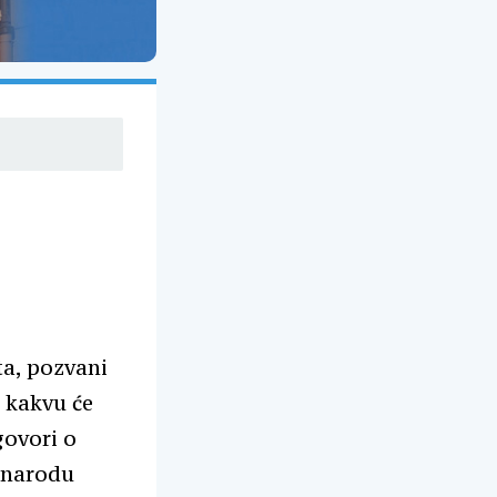
ta, pozvani
e kakvu će
govori o
 narodu