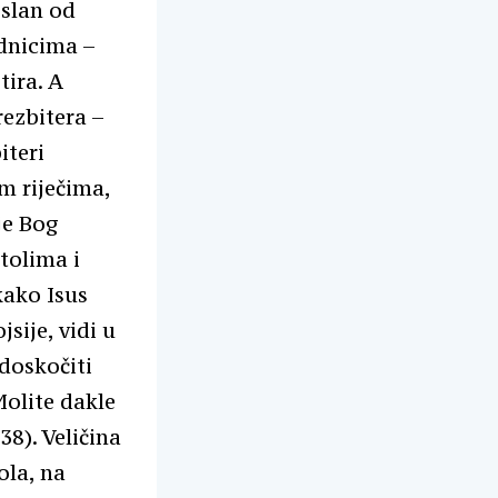
oslan od
ednicima –
tira. A
rezbitera –
iteri
m riječima,
je Bog
tolima i
kako Isus
sije, vidi u
doskočiti
olite dakle
38). Veličina
ola, na