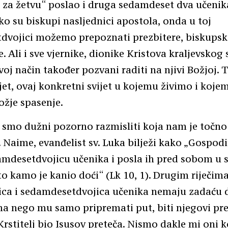
o za žetvu“ poslao i druga sedamdeset dva učenik
Ako su biskupi nasljednici apostola, onda u toj
dvojici možemo prepoznati prezbitere, biskupsk
. Ali i sve vjernike, dionike Kristova kraljevskog 
voj način također pozvani raditi na njivi Božjoj. T
jet, ovaj konkretni svijet u kojemu živimo i kojem
žje spasenje.
smo dužni pozorno razmisliti koja nam je točno
. Naime, evanđelist sv. Luka bilježi kako „Gospod
mdesetdvojicu učenika i posla ih pred sobom u s
o kamo je kanio doći“ (Lk 10, 1). Drugim riječima
ica i sedamdesetdvojica učenika nemaju zadaću 
a nego mu samo pripremati put, biti njegovi pre
 Krstitelj bio Isusov preteča. Nismo dakle mi oni 