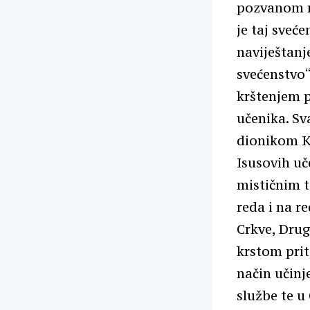
pozvanom na
je taj sveć
naviještanje
svećenstvo“ 
krštenjem p
učenika. Sv
dionikom Kr
Isusovih uč
mističnim t
reda i na r
Crkve, Drug
krstom prit
način učinj
službe te u 