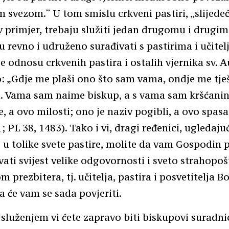
 svezom.“ U tom smislu crkveni pastiri, „slijedeć
primjer, trebaju služiti jedan drugomu i drugim
ju revno i udruženo surađivati s pastirima i učite
je odnosu crkvenih pastira i ostalih vjernika sv. 
o: „Gdje me plaši ono što sam vama, ondje me tješ
. Vama sam naime biskup, a s vama sam kršćanin
e, a ovo milosti; ono je naziv pogibli, a ovo spasa
; PL 38, 1483). Tako i vi, dragi ređenici, ugledajuć
 u tolike svete pastire, molite da vam Gospodi
vati svijest velike odgovornosti i sveto strahopo
 prezbitera, tj. učitelja, pastira i posvetitelja B
a će vam se sada povjeriti.
luženjem vi ćete zapravo biti biskupovi suradnic