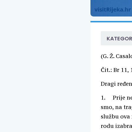
KATEGOR
(G. Ž. Casal
Čit.: Br 11,
Dragi ređeni
1. Prije ne
smo, na tra
službu ova 
rodu izabr