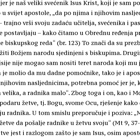
er je naš veliki svećenik Isus Krist, koji je sam p
 u svijet apostole, „da po njima i njihovim naslj
 trajno vrši svoju zadaću učitelja, svećenika i pas
se postavljaju – kako čitamo u Obrednu ređenja p
e biskupskog reda“ (br. 123) To znači da su prezb
žiti Božjem narodu sjedinjeni s biskupima. Drugi
sije nije mogao sam nositi teret naroda koji mu 
a je molio da mu dadne pomoćnike, tako je i apos
njihovim nasljednicima, potrebna pomoć jer je, 
 velika, a radnika malo“. Zbog toga i on, kao i Moj
podaru žetve, tj. Bogu, svome Ocu, rješenje kako 
 radnika. U tom smislu preporučuje i poziva: „M
etve da pošalje radnike u žetvu svoju“ (Mt 9, 37-
etve jest i razlogom zašto je sam Isus, osim apost