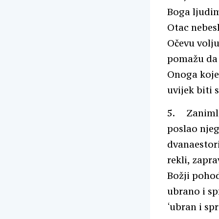
Boga ljudim
Otac nebesk
Očevu volju
pomažu da 
Onoga kojeg
uvijek biti 
5. Zanimlji
poslao njeg
dvanaestori
rekli, zapra
Božji pohod
ubrano i sp
‘ubran i sp