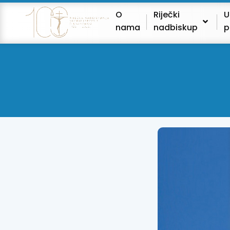
O
Riječki
U
nama
nadbiskup
p