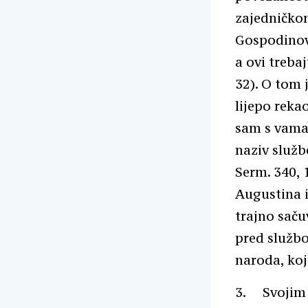
zajedničkom
Gospodinov 
a ovi treba
32). O tom 
lijepo reka
sam s vama
naziv služb
Serm. 340, 1
Augustina i
trajno saču
pred službom
naroda, koj
3. Svojim s