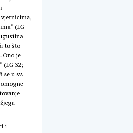
i
 vjernicima,
ljima“ (LG
Augustina
i to što
. Ono je
“ (LG 32;
i se u sv.
n pomogne
štovanje
ožjega
i i