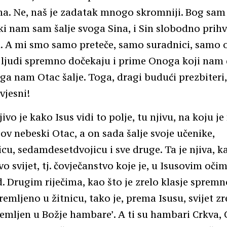
a. Ne, naš je zadatak mnogo skromniji. Bog sam 
i nam sam šalje svoga Sina, i Sin slobodno prihva
. A mi smo samo preteče, samo suradnici, samo o
ljudi spremno dočekaju i prime Onoga koji nam 
a nam Otac šalje. Toga, dragi budući prezbiteri,
svjesni!
vo je kako Isus vidi to polje, tu njivu, na koju je
ov nebeski Otac, a on sada šalje svoje učenike,
cu, sedamdesetdvojicu i sve druge. Ta je njiva, 
vo svijet, tj. čovječanstvo koje je, u Isusovim očim
. Drugim riječima, kao što je zrelo klasje sprem
remljeno u žitnicu, tako je, prema Isusu, svijet z
remljen u Božje hambare’. A ti su hambari Crkva, 