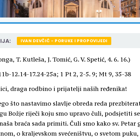
IJA:
IVAN DEVČIĆ - PORUKE I PROPOVIJEDI
onga, T. Kutleša, J. Tomić, G. V. Spetić, 4. 6. 16.)
 11b-12.14-17.24-25a; 1 Pt 2, 2-5. 9; Mt 9, 35-38
ci, draga rodbino i prijatelji naših ređenika!
go što nastavimo slavlje obreda reda prezbitera
gu Božje riječi koju smo upravo čuli, podsjetiti s
naša braća sada primiti. Čuli smo kako sv. Petar 
anom, o kraljevskom svećeništvu, o svetom puku,