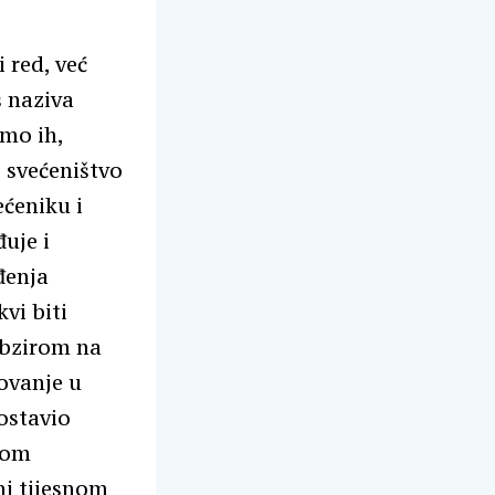
 red, već
š naziva
smo ih,
e svećeništvo
ećeniku i
đuje i
đenja
kvi biti
 obzirom na
ovanje u
postavio
obom
ni tijesnom