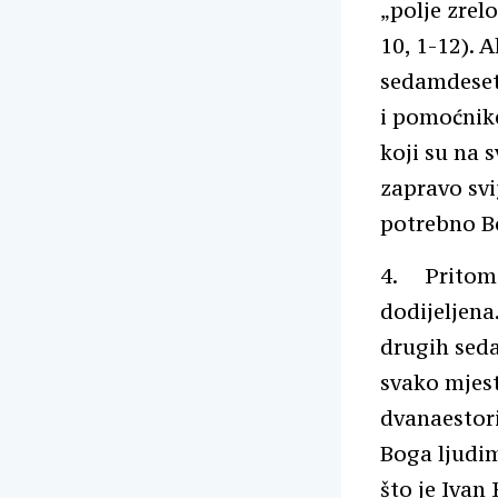
„polje zrel
10, 1-12). 
sedamdeset
i pomoćnike
koji su na s
zapravo svi
potrebno Bo
4. Pritom 
dodijeljena
drugih seda
svako mjest
dvanaestor
Boga ljudim
što je Ivan