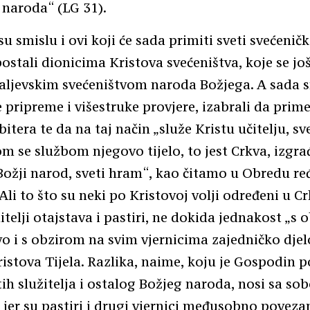
naroda“ (LG 31).
 smislu i ovi koji će sada primiti sveti svećenički
ostali dionicima Kristova svećeništva, koje se jo
raljevskim svećeništvom naroda Božjega. A sada 
pripreme i višestruke provjere, izabrali da prim
itera te da na taj način „služe Kristu učitelju, sv
om se službom njegovo tijelo, to jest Crkva, izgra
Božji narod, sveti hram“, kao čitamo u Obredu re
Ali to što su neki po Kristovoj volji određeni u Cr
elitelji otajstava i pastiri, ne dokida jednakost „s
o i s obzirom na svim vjernicima zajedničko djel
ristova Tijela. Razlika, naime, koju je Gospodin 
ih služitelja i ostalog Božjeg naroda, nosi sa s
jer su pastiri i drugi vjernici međusobno poveza