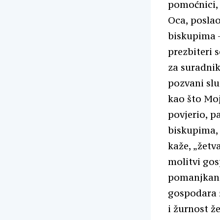
pomoćnici, j
Oca, poslao
biskupima –
prezbiteri 
za suradnik
pozvani slu
kao što Moj
povjerio, p
biskupima, 
kaže, „žetva
molitvi gos
pomanjkanju
gospodara ž
i žurnost ž