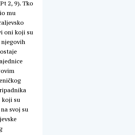
Pt 2, 9). Tko
rio mu
raljevsko
i oni koji su
u njegovih
postaje
ajednice
egovim
ćeničkog
pripadnika
 koji su
 na svoj su
ljevske
og