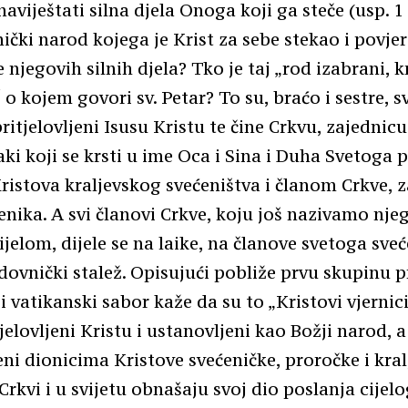
viještati silna djela Onoga koji ga steče (usp. 1 
enički narod kojega je Krist za sebe stekao i povje
 njegovih silnih djela? Tko je taj „rod izabrani, k
o kojem govori sv. Petar? To su, braćo i sestre, sv
ritjelovljeni Isusu Kristu te čine Crkvu, zajednic
aki koji se krsti u ime Oca i Sina i Duha Svetoga 
istova kraljevskog svećeništva i članom Crkve, z
enika. A svi članovi Crkve, koju još nazivamo nj
ijelom, dijele se na laike, na članove svetoga sve
edovnički stalež. Opisujući pobliže prvu skupinu 
i vatikanski sabor kaže da su to „Kristovi vjernici
jelovljeni Kristu i ustanovljeni kao Božji narod, a
eni dionicima Kristove svećeničke, proročke i kra
Crkvi i u svijetu obnašaju svoj dio poslanja cijel