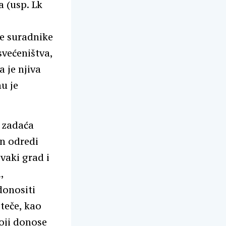
a (usp. Lk
e suradnike
svećeništva,
a je njiva
u je
 zadaća
in odredi
vaki grad i
,
donositi
teče, kao
koji donose