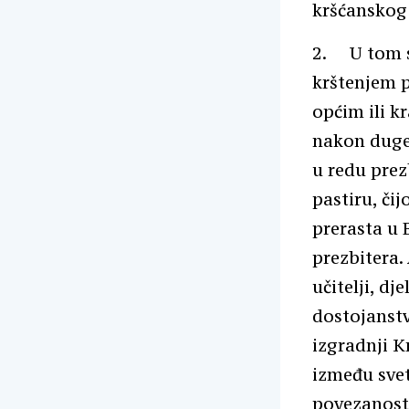
kršćanskog 
2. U tom su
krštenjem p
općim ili k
nakon duge 
u redu prezb
pastiru, čij
prerasta u 
prezbitera. 
učitelji, dj
dostojanstv
izgradnji K
između svet
povezanost 