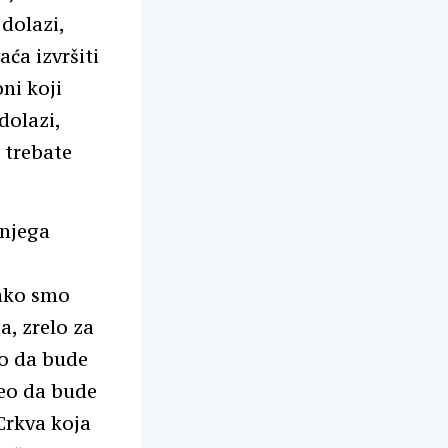
dolazi,
ća izvršiti
ni koji
dolazi,
 trebate
 njega
kako smo
a, zrelo za
no da bude
reo da bude
Crkva koja