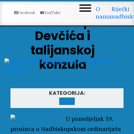
Susret
O
Riječki
Facebook
YouTube
nama
nadbisk
nadbiskupa
Devčića i
talijanskoj
konzula
KATEGORIJA:
Vijesti
U ponedjeljak 19.
prosinca u Nadbiskupskom ordinarijatu