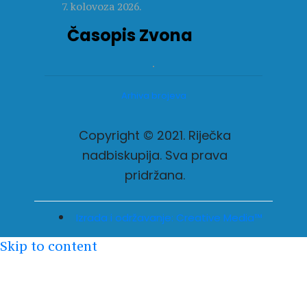
7. kolovoza 2026.
Časopis Zvona
Arhiva brojeva
Copyright © 2021. Riječka
nadbiskupija. Sva prava
pridržana.
Izrada i održavanje: Creative Media™
Skip to content