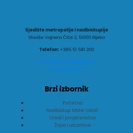
Sjedište metropolije i nadbiskupije
Slaviše Vajnera Čiče 2, 51000 Rijeka
Telefon:
+385 51 581 200
kontakt@ri-nadbiskupija.hr
ri-nadbiskupija.hr
Brzi izbornik
Početna
Nadbiskup Mate Uzinić
Uredi i povjerenstva
Župe i ustanove