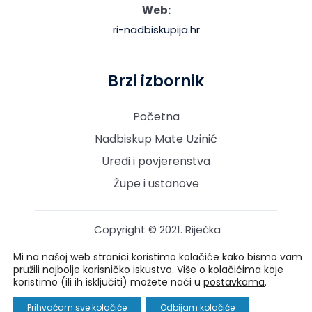
Web:
ri-nadbiskupija.hr
Brzi izbornik
Početna
Nadbiskup Mate Uzinić
Uredi i povjerenstva
Župe i ustanove
Copyright © 2021. Riječka
nadbiskupija. Sva prava
Mi na našoj web stranici koristimo kolačiće kako bismo vam
pridržana.
pružili najbolje korisničko iskustvo. Više o kolačićima koje
koristimo (ili ih isključiti) možete naći u
postavkama
.
Izrada i održavanje: Creative Media™
Prihvaćam sve kolačiće
Odbijam kolačiće