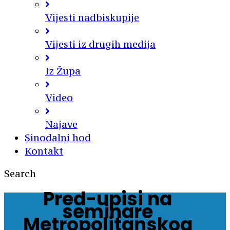
Vijesti nadbiskupije
Vijesti iz drugih medija
Iz Župa
Video
Najave
Sinodalni hod
Kontakt
Search
Pred-upisi na
seminare
Metropolitanskog