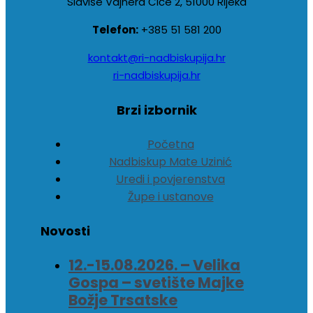
Slaviše Vajnera Čiče 2, 51000 Rijeka
Telefon:
+385 51 581 200
kontakt@ri-nadbiskupija.hr
ri-nadbiskupija.hr
Brzi izbornik
Početna
Nadbiskup Mate Uzinić
Uredi i povjerenstva
Župe i ustanove
Novosti
12.-15.08.2026. – Velika
Gospa – svetište Majke
Božje Trsatske