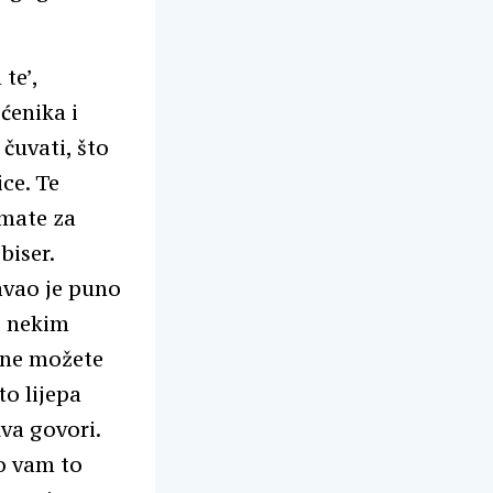
te’,
ćenika i
 čuvati, što
ce. Te
imate za
biser.
avao je puno
i nekim
o ne možete
to lijepa
rkva govori.
ko vam to