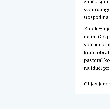
znači. Ljub
svom snago
Gospodina 
Katehezu je
da im Gospo
vole na pra
kraju obrati
pastoral ko
na idući pr
Objavljeno: