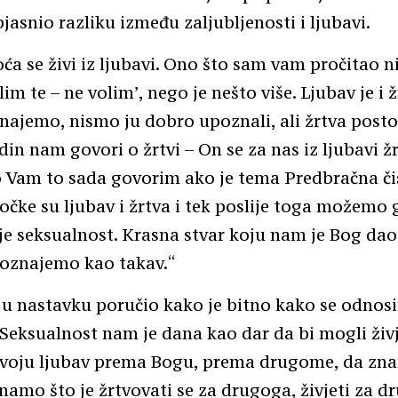
asnio razliku između zaljubljenosti i ljubavi.
oća se živi iz ljubavi. Ono što sam vam pročitao n
im te – ne volim’, nego je nešto više. Ljubav je i ž
najemo, nismo ju dobro upoznali, ali žrtva postoji
n nam govori o žrtvi – On se za nas iz ljubavi ž
o Vam to sada govorim ako je tema Predbračna či
točke su ljubav i žrtva i tek poslije toga možemo 
o je seksualnost. Krasna stvar koju nam je Bog dao,
poznajemo kao takav.“
 u nastavku poručio kako je bitno kako se odno
Seksualnost nam je dana kao dar da bi mogli živj
svoju ljubav prema Bogu, prema drugome, da zna
znamo što je žrtvovati se za drugoga, živjeti za d