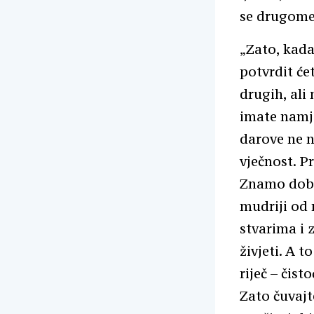
se drugome,
„Zato, kad
potvrdit će
drugih, ali
imate namje
darove ne n
vječnost. P
Znamo dobro
mudriji od 
stvarima i 
živjeti. A t
riječ – čist
Zato čuvajt