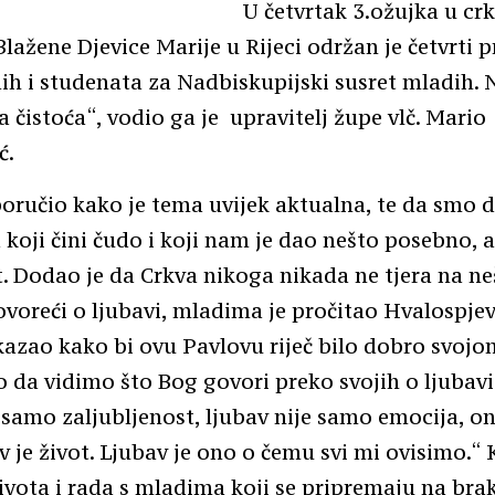
U četvrtak 3.ožujka u crk
lažene Djevice Marije u Rijeci održan je četvrti 
ih i studenata za Nadbiskupijski susret mladih.
 čistoća“, vodio ga je upravitelj župe vlč. Mario
ć.
oručio kako je tema uvijek aktualna, te da smo d
 koji čini čudo i koji nam je dao nešto posebno, a
. Dodao je da Crkva nikoga nikada ne tjera na ne
voreći o ljubavi, mladima je pročitao Hvalospjev 
 kazao kako bi ovu Pavlovu riječ bilo dobro svoj
to da vidimo što Bog govori preko svojih o ljubavi
 samo zaljubljenost, ljubav nije samo emocija, on
av je život. Ljubav je ono o čemu svi mi ovisimo.“ 
života i rada s mladima koji se pripremaju na bra