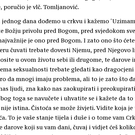
 poručio je vlč. Tomljanović.
a jednog dana dođemo u crkvu i kažemo ‘Uzimam 
te Božju privolu pred Bogom, pred svjedokom sve
 najvažnije je ono pred Bogom. I zato ono što ćete
ru čuvati trebate dovesti Njemu, pred Njegovo li
osite u ovom životu sebi ili drugome, te darove 
rema seksualnosti trebate gledati kao dragocjeni 
 da mnogi imaju problema, ali to je zato što đ
nas ljudi, zna kako nas zaokupirati i preokupirat
zbog toga se navučete i uhvatite se i kažete da t
o nije istina. Čistoća se može živjeti. Vidite koja je 
oća. To je vaše stanje tijela i duše i o tome vam C
e darove koji su vam dani, čuvaj i vidjet ćeš koli