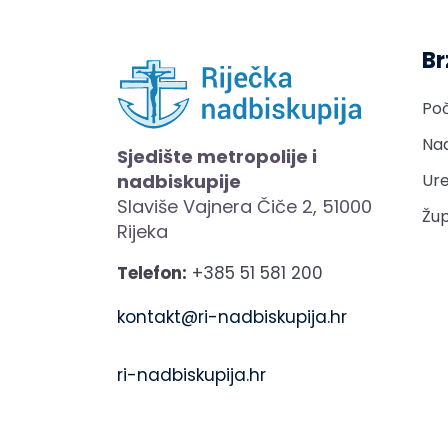
Br
Po
Nad
Sjedište metropolije i
nadbiskupije
Ure
Slaviše Vajnera Čiče 2, 51000
Žup
Rijeka
Telefon:
+385 51 581 200
kontakt@ri-nadbiskupija.hr
ri-nadbiskupija.hr