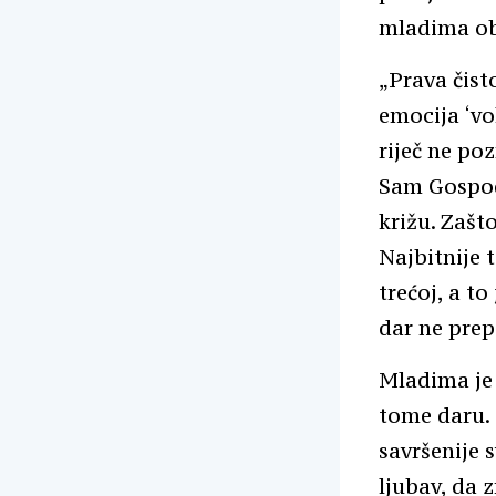
mladima obj
„Prava čist
emocija ‘vol
riječ ne poz
Sam Gospodi
križu. Zašt
Najbitnije 
trećoj, a t
dar ne pre
Mladima je
tome daru. 
savršenije 
ljubav, da 