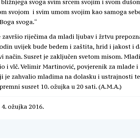
i bližnjega svoga svim srcem svojim i svom dušo
m svojom i svim umom svojim kao samoga sebe. 
Boga svoga.“
 završio riječima da mladi ljubav i žrtvu prepozn
din uvijek bude bedem i zaštita, hrid i jakost i da
vi način. Susret je zaključen svetom misom. Mlad
o i vlč. Velimir Martinović, povjerenik za mlade i 
ji je zahvalio mladima na dolasku i ustrajnosti t
ipremni susret 10. ožujka u 20 sati. (A.M.A.)
 4. ožujka 2016.