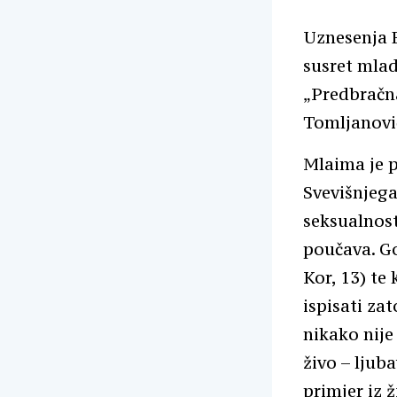
Uznesenja B
susret mlad
„Predbračna
Tomljanovi
Mlaima je p
Svevišnjega
seksualnost
poučava. Go
Kor, 13) te
ispisati za
nikako nije
živo – ljub
primjer iz 