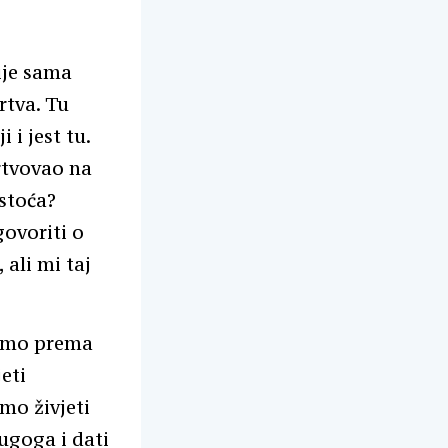
ije sama
rtva. Tu
 i jest tu.
rtvovao na
stoća?
govoriti o
 ali mi taj
simo prema
eti
mo živjeti
rugoga i dati