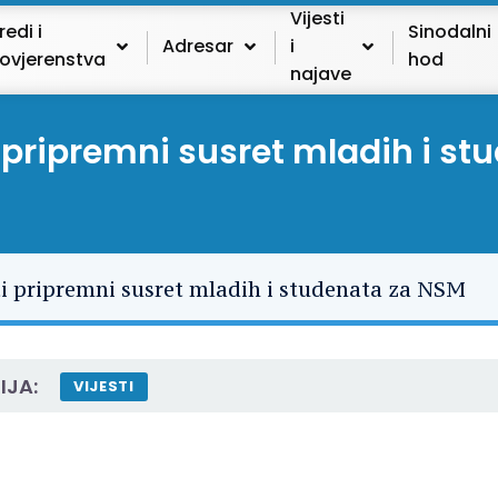
Vijesti
redi i
Sinodalni
Adresar
i
ovjerenstva
hod
najave
 pripremni susret mladih i s
IJA:
VIJESTI