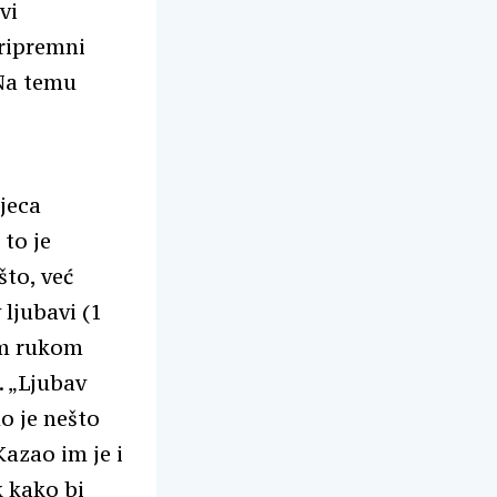
vi
pripremni
 Na temu
jeca
 to je
što, već
ljubavi (1
om rukom
. „Ljubav
o je nešto
Kazao im je i
k kako bi