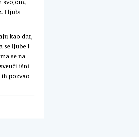
m svojom,
I ljubi
aju kao dar,
 se ljube i
ima se na
sveučilišni
e ih pozvao