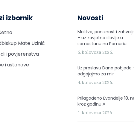
zi izbornik
Novosti
Molitva, poniznost i zahvalj
četna
– uz zavjetno slavlje u
biskup Mate Uzinić
samostanu na Pomeriu
6. kolovoza 2026.
di i povjerenstva
e i ustanove
Uz proslavu Dana pobjede 
odgajajmo za mir
4. kolovoza 2026.
Prilagođeno Evanđelje 18. n
kroz godinu A
1. kolovoza 2026.