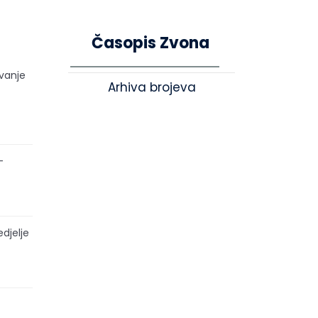
Časopis Zvona
ivanje
Arhiva brojeva
–
edjelje