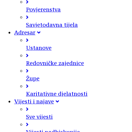
Povjerenstva
Savjetodavna tijela
Adresar
Ustanove
Redovničke zajednice
Župe
Karitativne djelatnosti
Vijesti i najave
Sve vijesti