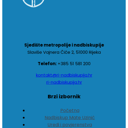
Sjedište metropolije i nadbiskupije
Slaviše Vajnera Čiče 2, 51000 Rijeka
Telefon:
+385 51 581 200
kontakt@ri-nadbiskupija.hr
ri-nadbiskupija.hr
Brzi izbornik
Početna
Nadbiskup Mate Uzinić
Uredi i povjerenstva