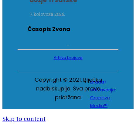
7. kolovoza 2026.
Časopis Zvona
Arhiva brojeva
Copyright © 2021. Riječka
Izrada i
nadbiskupija. Sva prava
održavanje:
pridržana.
Creative
Media™
Skip to content