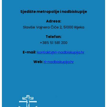
Sjedište metropolije i nadbiskupije
Adresa:
Slaviše Vajnera Čiče 2, 51000 Rijeka
Telefon:
+385 51 581 200
E-mail:
kontakt@ri-nadbiskupija.hr
Web:
ri-nadbiskupija.hr