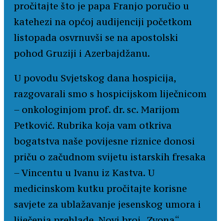
pročitajte što je papa Franjo poručio u
katehezi na općoj audijenciji početkom
listopada osvrnuvši se na apostolski
pohod Gruziji i Azerbajdžanu.
U povodu Svjetskog dana hospicija,
razgovarali smo s hospicijskom liječnicom
– onkologinjom prof. dr. sc. Marijom
Petković. Rubrika koja vam otkriva
bogatstva naše povijesne riznice donosi
priču o začudnom svijetu istarskih fresaka
– Vincentu u Ivanu iz Kastva. U
medicinskom kutku pročitajte korisne
savjete za ublažavanje jesenskog umora i
liječenja prehlade. Novi broj „Zvona“