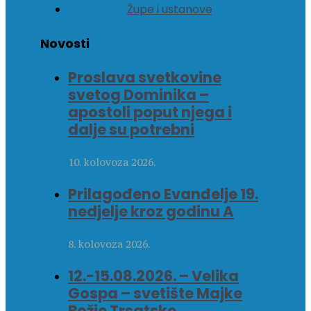
Župe i ustanove
Novosti
Proslava svetkovine
svetog Dominika –
apostoli poput njega i
dalje su potrebni
10. kolovoza 2026.
Prilagođeno Evanđelje 19.
nedjelje kroz godinu A
8. kolovoza 2026.
12.-15.08.2026. – Velika
Gospa – svetište Majke
Božje Trsatske