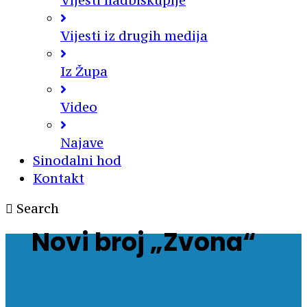
Vijesti nadbiskupije
Vijesti iz drugih medija
Iz Župa
Video
Najave
Sinodalni hod
Kontakt
Search
Novi broj „Zvona“