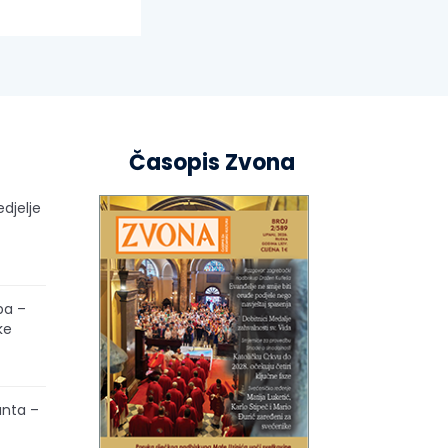
Časopis Zvona
edjelje
pa –
ke
unta –