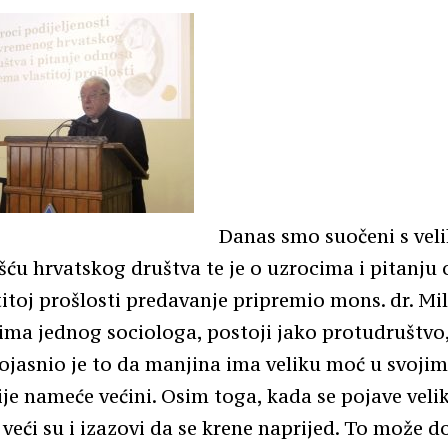
Danas smo suočeni s vel
šću hrvatskog društva te je o uzrocima i pitanju
itoj prošlosti predavanje pripremio mons. dr. Mil
ima jednog sociologa, postoji jako protudruštvo,
ojasnio je to da manjina ima veliku moć u svoji
rije nameće većini. Osim toga, kada se pojave veli
, veći su i izazovi da se krene naprijed. To može d