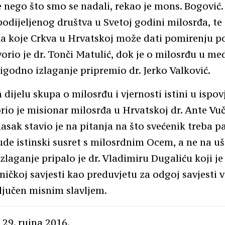
e nego što smo se nadali, rekao je mons. Bogović.
odijeljenog društva u Svetoj godini milosrđa, te
a koje Crkva u Hrvatskoj može dati pomirenju po
orio je dr. Tonči Matulić, dok je o milosrđu u m
igodno izlaganje pripremio dr. Jerko Valković.
dijelu skupa o milosrđu i vjernosti istini u ispo
rio je misionar milosrđa u Hrvatskoj dr. Ante Vuč
asak stavio je na pitanja na što svećenik treba pa
ude istinski susret s milosrdnim Ocem, a ne na ušt
izlaganje pripalo je dr. Vladimiru Dugaliću koji j
eničkoj savjesti kao preduvjetu za odgoj savjesti v
ljučen misnim slavljem.
 29. rujna 2016.