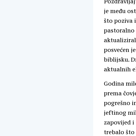
Pozdravljaj
je među ost
što poziva 
pastoralno 
aktualizira
posvećen je
biblijsku. 
aktualnih e
Godina milo
prema čovje
pogrešno in
jeftinog mi
zapovijed i 
trebalo što