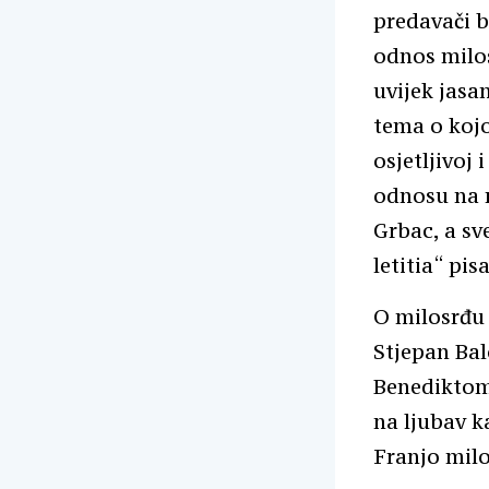
predavači b
odnos milos
uvijek jasan
tema o kojo
osjetljivoj
odnosu na r
Grbac, a sv
letitia“ pi
O milosrđu 
Stjepan Ba
Benediktom 
na ljubav k
Franjo milo