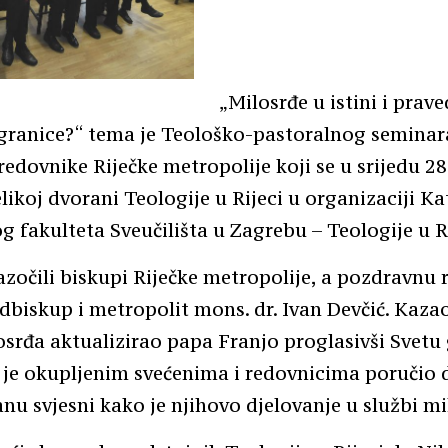
„Milosrđe u istini i prav
 granice?“ tema je Teološko-pastoralnog seminar
 redovnike Riječke metropolije koji se u srijedu 28
likoj dvorani Teologije u Rijeci u organizaciji K
 fakulteta Sveučilišta u Zagrebu – Teologije u Ri
zočili biskupi Riječke metropolije, a pozdravnu r
nadbiskup i metropolit mons. dr. Ivan Devčić. Kazao
osrđa aktualizirao papa Franjo proglasivši Svetu
 je okupljenim svećenima i redovnicima poručio 
anu svjesni kako je njihovo djelovanje u službi mi