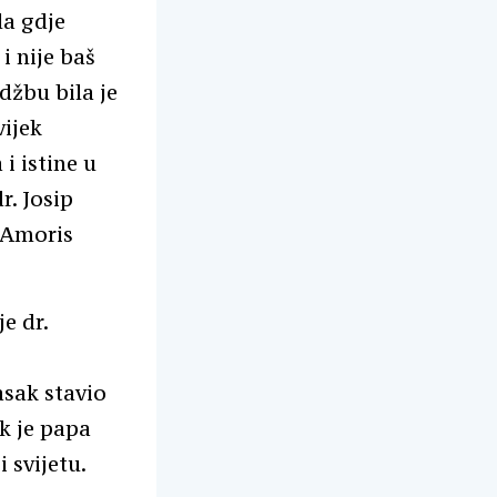
la gdje
i nije baš
rdžbu bila je
vijek
i istine u
r. Josip
 „Amoris
e dr.
asak stavio
k je papa
 svijetu.