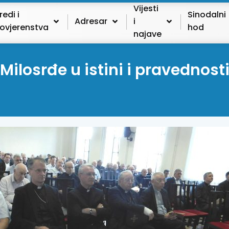
Vijesti
redi i
Sinodalni
Adresar
i
ovjerenstva
hod
najave
Milosrđe u istini i pravednost