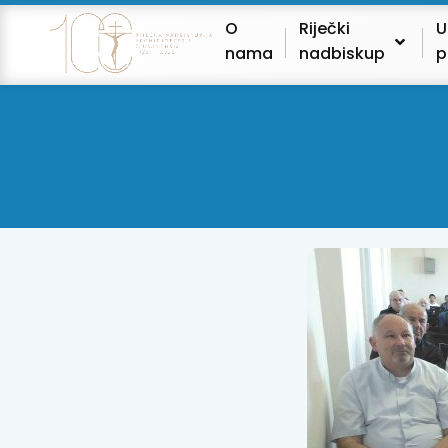
O
Riječki
U
nama
nadbiskup
p