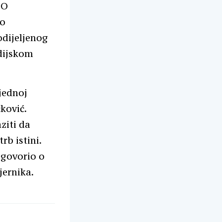
 O
 o
dijeljenog
edijskom
vjednoj
ković.
ziti da
rb istini.
e govorio o
jernika.