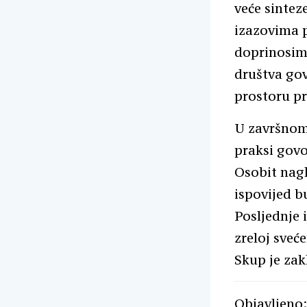
veće sintez
izazovima p
doprinosim
društva gov
prostoru pr
U završnom 
praksi govo
Osobit nagl
ispovijed b
Posljednje 
zreloj sveć
Skup je zak
Objavljeno: