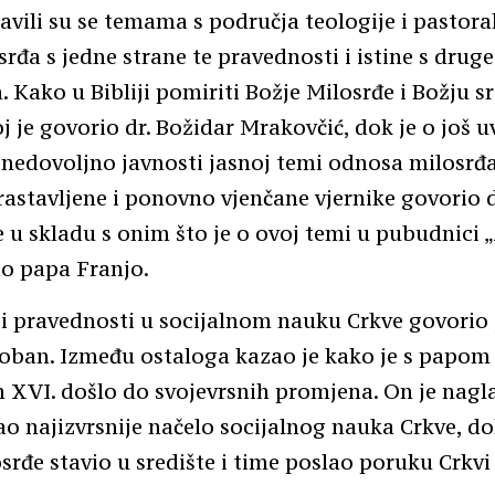
avili su se temama s područja teologije i pastora
rđa s jedne strane te pravednosti i istine s druge 
. Kako u Bibliji pomiriti Božje Milosrđe i Božju s
j je govorio dr. Božidar Mrakovčić, dok je o još u
 i nedovoljno javnosti jasnoj temi odnosa milosrđa 
astavljene i ponovno vjenčane vjernike govorio d
e u skladu s onim što je o ovoj temi u pubudnici
sao papa Franjo.
i pravednosti u socijalnom nauku Crkve govorio j
loban. Između ostaloga kazao je kako je s papom
XVI. došlo do svojevrsnih promjena. On je nagl
ao najizvrsnije načelo socijalnog nauka Crkve, do
srđe stavio u središte i time poslao poruku Crkvi i