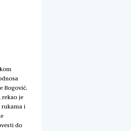
ikom
 odnosa
e Bogović.
 rekao je
m rukama i
ke
ovesti do