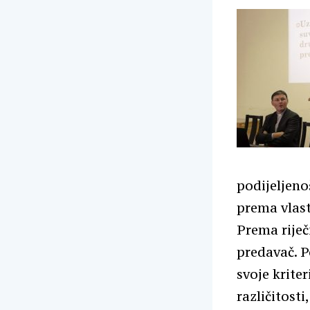
podijeljeno
prema vlast
Prema riječ
predavač. P
svoje krite
različitosti