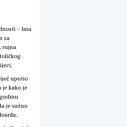
ednosti – Ima
a za
. rujna
atoličkog
jeci.
iječ uputio
 je kako je
 godinu
da je važno
losrđa.