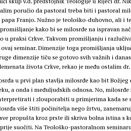
ući skup v.d. predstojnik Teologije u Rijeci dr. Ni
alim poručio da pastoral treba biti i pastoral mi
i papa Franjo. Nužno je teološko-duhovno, ali i t
promišljanje kako bi se milosrđe na ispravan nač
lo u praksi Crkve. Takvom promišljanju i razlučiv
 ovaj seminar. Dimenzije toga promišljanja uklj
Druge dimenzije tiču se gotovo svih važnih i dana
lemenata života Crkve, rekao je među ostalim dr. 
srđa u prvi plan stavlja milosrđe kao bit Božjeg
ku, a onda i međuljudskih odnosa. No, milosrđe
terpretirati i zlouporabiti u primjerima kada se 
losrđa više štiti počinitelja nego žrtvu, zanemaru
sve propušta kroz prste ili skriva bolna istina s 
 prije suočiti. Na Teološko-pastoralnom seminar