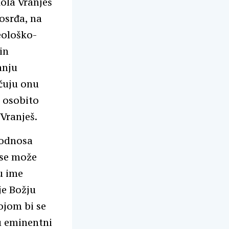
kola Vranješ
losrđa, na
eološko-
in
anju
učuju onu
s osobito
Vranješ.
 odnosa
 se može
u ime
je Božju
kojom bi se
u eminentni