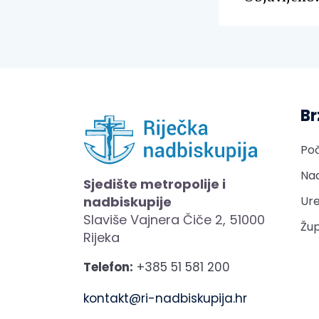
Br
Po
Nad
Sjedište metropolije i
nadbiskupije
Ure
Slaviše Vajnera Čiče 2, 51000
Žup
Rijeka
Telefon:
+385 51 581 200
kontakt@ri-nadbiskupija.hr