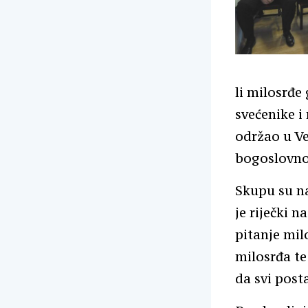
li milosrđe
svećenike i
održao u Ve
bogoslovnog
Skupu su na
je riječki 
pitanje mil
milosrđa te
da svi post