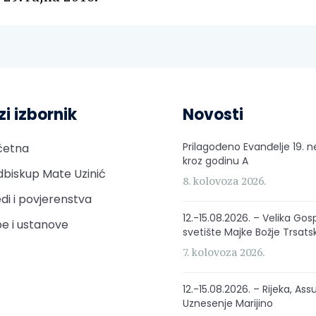
zi izbornik
Novosti
Prilagođeno Evanđelje 19. n
četna
kroz godinu A
biskup Mate Uzinić
8. kolovoza 2026.
di i povjerenstva
12.-15.08.2026. – Velika Gos
e i ustanove
svetište Majke Božje Trsats
7. kolovoza 2026.
12.-15.08.2026. – Rijeka, Ass
Uznesenje Marijino