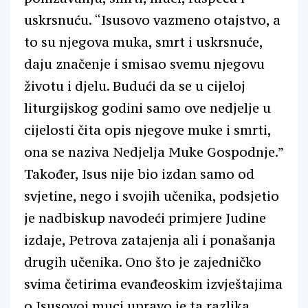
uskrsnuću. “Isusovo vazmeno otajstvo, a
to su njegova muka, smrt i uskrsnuće,
daju značenje i smisao svemu njegovu
životu i djelu. Budući da se u cijeloj
liturgijskog godini samo ove nedjelje u
cijelosti čita opis njegove muke i smrti,
ona se naziva Nedjelja Muke Gospodnje.”
Također, Isus nije bio izdan samo od
svjetine, nego i svojih učenika, podsjetio
je nadbiskup navodeći primjere Judine
izdaje, Petrova zatajenja ali i ponašanja
drugih učenika. Ono što je zajedničko
svima četirima evanđeoskim izvještajima
o Isusovoj muci upravo je ta razlika