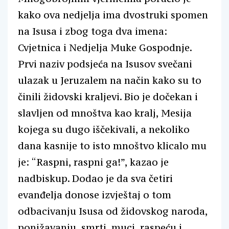
kako ova nedjelja ima dvostruki spomen
na Isusa i zbog toga dva imena:
Cvjetnica i Nedjelja Muke Gospodnje.
Prvi naziv podsjeća na Isusov svečani
ulazak u Jeruzalem na način kako su to
činili židovski kraljevi. Bio je dočekan i
slavljen od mnoštva kao kralj, Mesija
kojega su dugo iščekivali, a nekoliko
dana kasnije to isto mnoštvo klicalo mu
je: “Raspni, raspni ga!”, kazao je
nadbiskup. Dodao je da sva četiri
evanđelja donose izvještaj o tom
odbacivanju Isusa od židovskog naroda,
ponižavanju, smrti, muci, raspeću i