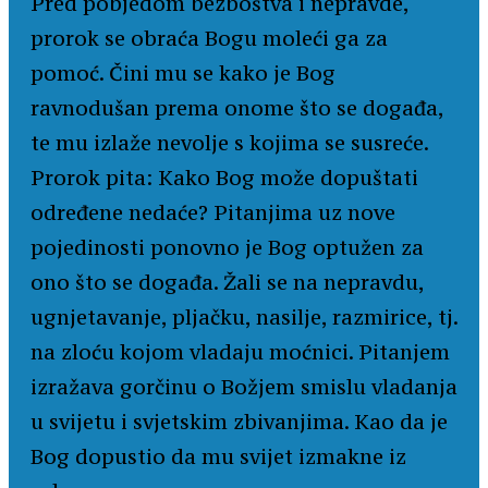
Pred pobjedom bezboštva i nepravde,
prorok se obraća Bogu moleći ga za
pomoć. Čini mu se kako je Bog
ravnodušan prema onome što se događa,
te mu izlaže nevolje s kojima se susreće.
Prorok pita: Kako Bog može dopuštati
određene nedaće? Pitanjima uz nove
pojedinosti ponovno je Bog optužen za
ono što se događa. Žali se na nepravdu,
ugnjetavanje, pljačku, nasilje, razmirice, tj.
na zloću kojom vladaju moćnici. Pitanjem
izražava gorčinu o Božjem smislu vladanja
u svijetu i svjetskim zbivanjima. Kao da je
Bog dopustio da mu svijet izmakne iz