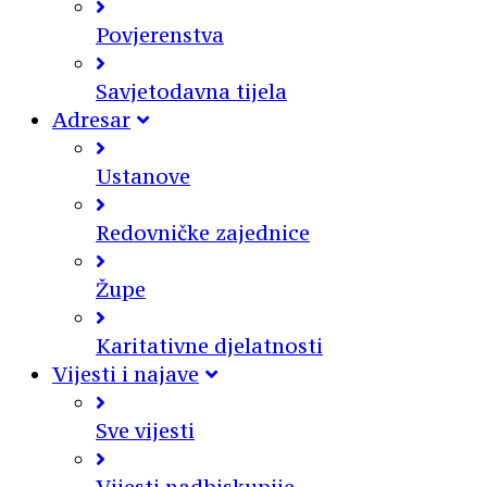
Povjerenstva
Savjetodavna tijela
Adresar
Ustanove
Redovničke zajednice
Župe
Karitativne djelatnosti
Vijesti i najave
Sve vijesti