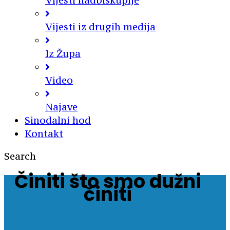
Vijesti nadbiskupije
Vijesti iz drugih medija
Iz Župa
Video
Najave
Sinodalni hod
Kontakt
Search
Činiti što smo dužni
činiti