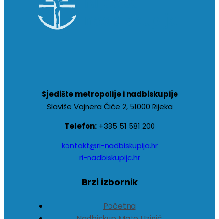
Sjedište metropolije i nadbiskupije
Slaviše Vajnera Čiče 2, 51000 Rijeka
Telefon:
+385 51 581 200
kontakt@ri-nadbiskupija.hr
ri-nadbiskupija.hr
Brzi izbornik
Početna
Nadbiskup Mate Uzinić