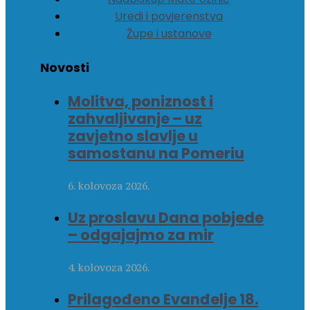
Uredi i povjerenstva
Župe i ustanove
Novosti
Molitva, poniznost i
zahvaljivanje – uz
zavjetno slavlje u
samostanu na Pomeriu
6. kolovoza 2026.
Uz proslavu Dana pobjede
– odgajajmo za mir
4. kolovoza 2026.
Prilagođeno Evanđelje 18.