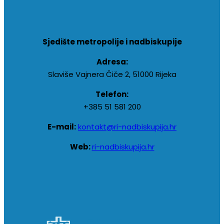
Sjedište metropolije i nadbiskupije
Adresa:
Slaviše Vajnera Čiče 2, 51000 Rijeka
Telefon:
+385 51 581 200
E-mail:
kontakt@ri-nadbiskupija.hr
Web:
ri-nadbiskupija.hr