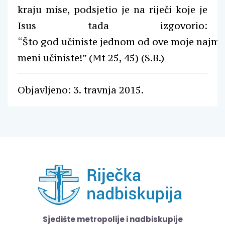
kraju mise, podsjetio je na riječi koje je
Isus tada izgovorio:
“Š
to
god
u
č
iniste
jednom
od
ove
moje
najma
meni
u
č
iniste
!”
(Mt 25, 45
) (S.B.)
Objavljeno: 3. travnja 2015.
Sjedište metropolije i nadbiskupije