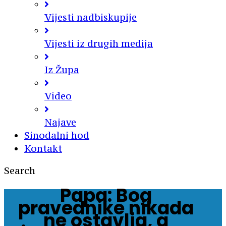
Vijesti nadbiskupije
Vijesti iz drugih medija
Iz Župa
Video
Najave
Sinodalni hod
Kontakt
Search
Papa: Bog
pravednike nikada
ne ostavlja, a