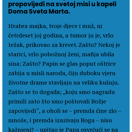
propovijedi na svetoj misi u kapeli
Doma Sveta Marta.
Hrabra majka, troje djece i muž, ni
četrdeset joj godina, a tumor ju je, vrlo
težak, prikovao za krevet. Zašto? Nekoj je
starici, vrlo pobožnoj ženi, mafija ubila
sina: Zašto? Papin se glas poput oštrice
zabija u misli naroda, čiju duboku vjeru
životne drame stavljaju na veliku kušnju.
Zašto se to događa; „koju smo nagradu
primili zato što smo poštovali Božje
zapovijedi“, a oholi se – premda čine zlo –
množe, i premda izazivaju Boga – nisu
kažnjeni? – upitao je Papa osvrćući se na