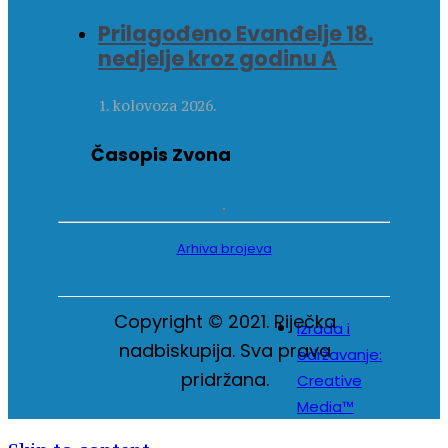
Prilagođeno Evanđelje 18.
nedjelje kroz godinu A
1. kolovoza 2026.
Časopis Zvona
Arhiva brojeva
Copyright © 2021. Riječka
Izrada i
nadbiskupija. Sva prava
održavanje:
pridržana.
Creative
Media™