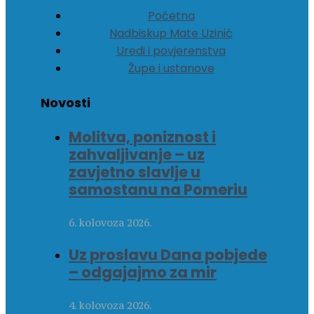
Početna
Nadbiskup Mate Uzinić
Uredi i povjerenstva
Župe i ustanove
Novosti
Molitva, poniznost i
zahvaljivanje – uz
zavjetno slavlje u
samostanu na Pomeriu
6. kolovoza 2026.
Uz proslavu Dana pobjede
– odgajajmo za mir
4. kolovoza 2026.