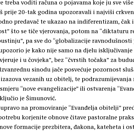
ere treba voditi računa o pojavama koje ju sve više
š prije 20-tak godina upozoravali i najviši crkveni
odno predavač te ukazao na indiferentizam, čak i
t” što se tiče vjerovanja, potom na “diktaturu re
stinju”, pa sve do “globalizacije ravnodušnosti
upozorio je kako nije samo na djelu isključivanje
vjeruje i u čovjeka”, bez “čvrstih točaka” za buduć
Izvanrednu sinodu jače posvećuje pozornost slu
 izazova vezanih uz obitelj, te podrazumijevanja
smjeru “nove evangelizacije” ili ostvarenja “Evan
aključio je Šimunović.
 upravo na promoviranje “Evanđelja obitelji” pre
otrebu korjenite obnove čitave pastoralne praks
ove formacije prezbitera, đakona, kateheta i ost