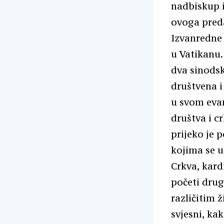
nadbiskup i
ovoga preda
Izvanredne 
u Vatikanu.
dva sinodsk
društvena i
u svom evan
društva i c
prijeko je p
kojima se u
Crkva, kard
početi drug
različitim 
svjesni, ka