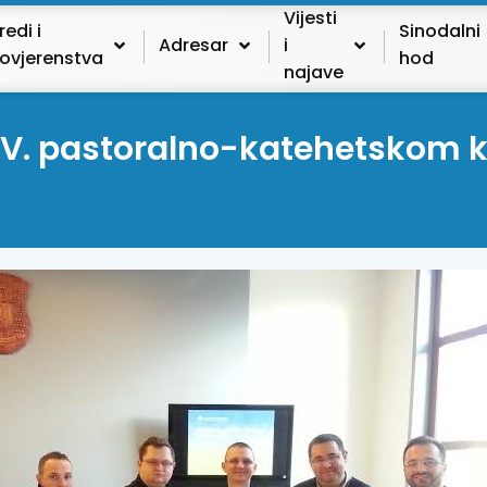
Vijesti
redi i
Sinodalni
Adresar
i
ovjerenstva
hod
najave
 IV. pastoralno-katehetskom k