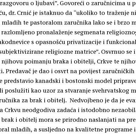
 razgovoru o ljubavi”. Govoreći o zaručnicima u p
ću, dr. Crnić je istaknuo da “ukoliko to traženje n
 mladih te pastoralom zaručnika lako se i brzo 
u razlomljeno pronalaženje segmenata religiozn
akodnevice s opasnošću privatizacije i funkcional
subjektivizirane religiozne matrice”. Osvrnuo se i
 njihovu poimanju braka i obitelji, Crkve te njiho
i. Predavač je dao i osvrt na povijest zaručničkih
e predstavio kanadski i bostonski model priprav
li poslužiti kao uzor za stvaranje svehrvatskog 
ručnika za brak i obitelj. Nedvojbeno je da je eva
a Crkvu neodgodiva zadaća i istodobno nezaobila
 brak i obitelj mora se prirodno naslanjati na pr
ral mladih, a susljedno na kvalitetne programe 