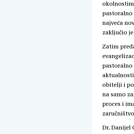
okolnostima
pastoralno 
najveća nov
zaključio j
Zatim preda
evangelizac
pastoralno 
aktualnosti
obitelji i 
na samo zar
proces i im
zaručništvo
Dr. Danijel