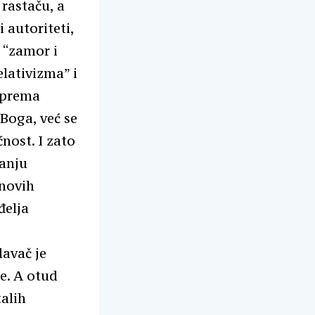
 rastaču, a
 autoriteti,
 “zamor i
lativizma” i
 prema
 Boga, već se
nost. I zato
šanju
 novih
đelja
davač je
e. A otud
alih