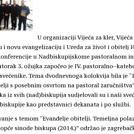
U organizaciji Vijeća za kler, Vijeća
u i novu evangelizaciju i Ureda za život i obitelj 
konferencije u Nadbiskupijskome pastoralnom in
torak 3. ožujka započeo je IV. pastoralno–kateh
 svećenike. Tema dvodnevnoga kolokvija bila je “
telji s posebnim osvrtom na pastoral zaručništva
a iz svih (nad)biskupija sudjelovali su i naši sve
biskupije kao predstavnici dekanata i po službi.
anje s temom “Evanđelje obitelji. Temeljna polaz
opće sinode biskupa (2014.)” održao je zagrebač