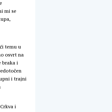
e
ni mi se
kupa,
ći temu u
ao osvrt na
e braka i
sredotočen
pni i trajni
a
 Crkva i