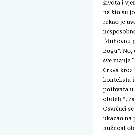
života i vj
na što su jo
rekao je uv
nesposobnos
“duhovnu pu
Bogu”. No, 
sve manje “
Crkva kroz 
konteksta i
pothvata u 
obitelji”, z
Osvrčući se
ukazao na p
nužnost obn