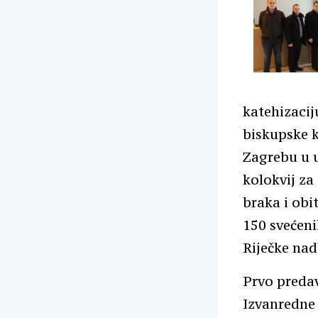
katehizacij
biskupske 
Zagrebu u u
kolokvij za
braka i obi
150 svećenik
Riječke nad
Prvo predav
Izvanredne 