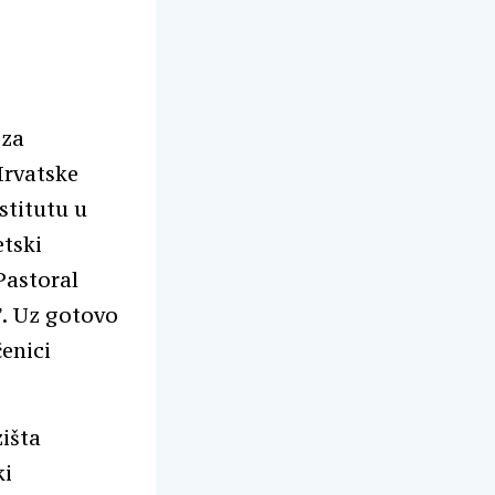
 za
Hrvatske
stitutu u
etski
Pastoral
”. Uz gotovo
ćenici
išta
ki