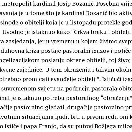
 metropolit kardinal Josip Bozanić. Posebna vrij
vanja je u tome što je kardinal Bozanić bio akti
sinode o obitelji koja je u listopadu protekle go
 Uvodno je istaknuo kako “Crkva braku i obitelji
a zasjedanja, jer u vremenu u kojem živimo svep
 duhovna kriza postaje pastoralni izazov i potiče
gelizacijskom poslanju okrene obitelji, toj živoj 
rkvene zajednice. U tom okruženju i takvim okol
otrebno promicati evanđelje obitelji”. Ističući iza
 suvremenom svijetu na području pastorala obitel
inal je istaknuo potrebu pastoralnog “obraćenj
ačije pastoralno gledati, drugačije pastoralno pr
životnim situacijama ljudi, biti u prvom redu oni k
ko ističe i papa Franjo, da su putovi Božjega milo