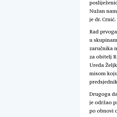
posliježeni
Nužan nam j
je dr. Crnić.
Rad prvoga
u skupinama
zaručnika n
za obitelj 
Ureda Želj
misom koju
predsjedni
Drugoga da
je održao p
po obnovi o