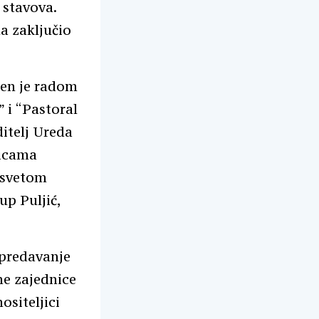
 stavova.
a zaključio
jen je radom
 i “Pastoral
ditelj Ureda
nicama
 svetom
p Puljić,
 predavanje
ne zajednice
ositeljici