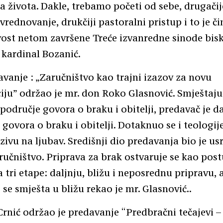
 života. Dakle, trebamo početi od sebe, drugačij
vrednovanje, drukčiji pastoralni pristup i to je či
ost netom završene Treće izvanredne sinode bis
e kardinal Bozanić.
vanje : „Zaručništvo kao trajni izazov za novu
iju” održao je mr. don Roko Glasnović. Smještaju
područje govora o braku i obitelji, predavač je d
 govora o braku i obitelji. Dotaknuo se i teologij
pozivu na ljubav. Središnji dio predavanja bio je u
učništvo. Priprava za brak ostvaruje se kao postu
a tri etape: daljnju, bližu i neposrednu pripravu, 
 se smješta u bližu rekao je mr. Glasnović..
 Crnić održao je predavanje “Predbračni tečajevi –