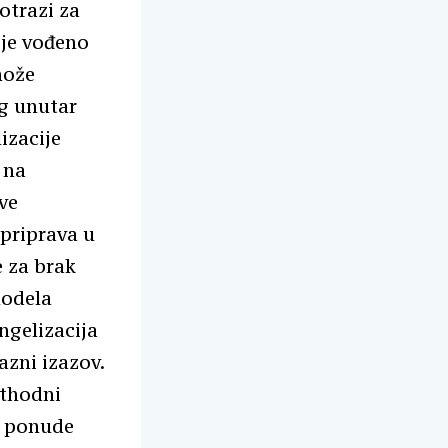
otrazi za
ije vođeno
može
og unutar
izacije
 na
ve
 priprava u
e za brak
modela
ngelizacija
zni izazov.
ethodni
i ponude