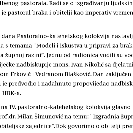
dbenog pastorala. Radi se o izgrađivanju ljudskih
e pastoral braka i obitelji kao imperativ vremen
 dana Pastoralno-katehetskog kolokvija nastavl
 s temama “Modeli i iskustva u pripravi za brak”
a župnoj razini”. Jednu od radionica vodili su vo
Riječke nadbiskupije mons. Ivan Nikolić sa djelat
kom Frković i Vedranom Blašković. Dan zaključen
 je predvodio i nadahnuto propovijedao nadbisku
k HBK-a.
na IV. pastoralno-katehetskog kolokvija glavno
rof.dr. Milan Šimunović na temu: “Izgradnja žup
biteljske zajednice”.Dok govorimo o obitelji pren