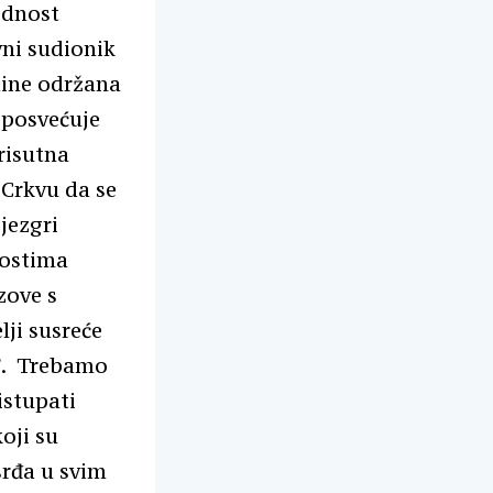
ednost
vni sudionik
dine održana
 posvećuje
risutna
 Crkvu da se
jezgri
nostima
zove s
ji susreće
a”. Trebamo
istupati
oji su
srđa u svim